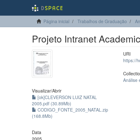
Página inicial
Trabalhos de Graduação
An
Projeto Intranet Academic
URI
https://
Collecti
Análise
Visualizar/
Abrir
[ok]CLEVERSON LUIZ NATAL
2005.pdf (30.89Mb)
CODIGO_FONTE_2005_NATAL.zip
(168.8Mb)
Data
2005