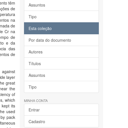
ento têm
Assuntos
iações de
peratura
Tipo
entos na
amada de
Esta coleção
de Cr na
tempo de
Por data do documento
ato e da
ncia das
Autores
entos de
Títulos
 against
Assuntos
ide layer
he great
Tipo
near the
ciency of
ms, which
MINHA CONTA
kept its
Entrar
 the used
 by pack
Cadastro
ultaneous