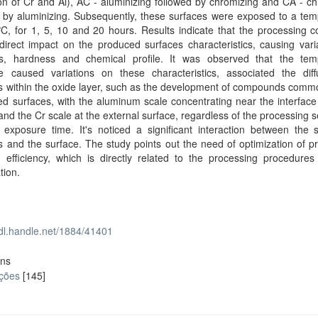
on of Cr and Al), AC - aluminizing followed by chromizing and CA - c
 by aluminizing. Subsequently, these surfaces were exposed to a tem
C, for 1, 5, 10 and 20 hours. Results indicate that the processing c
irect impact on the produced surfaces characteristics, causing vari
ss, hardness and chemical profile. It was observed that the tem
e caused variations on these characteristics, associated the diff
 within the oxide layer, such as the development of compounds commo
d surfaces, with the aluminum scale concentrating near the interface
 and the Cr scale at the external surface, regardless of the processing
exposure time. It's noticed a significant interaction between the s
 and the surface. The study points out the need of optimization of 
 efficiency, which is directly related to the processing procedures
tion.
hdl.handle.net/1884/41401
ons
ações
[145]