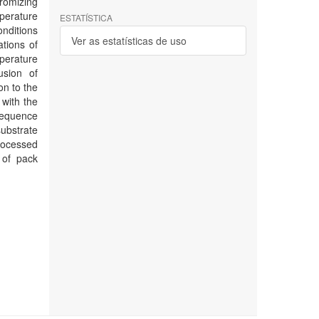
hromizing
perature
ESTATÍSTICA
onditions
Ver as estatísticas de uso
ations of
perature
usion of
n to the
 with the
 sequence
ubstrate
processed
 of pack