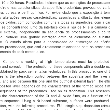
5, 10 e 20 horas. Resultados indicam que as condições de processam
direto nas características da superfície produzidas, provocando var
ra, dureza e perfil químico. Foi evidenciado que a exposição à tem
u alterações nessas características, associadas a difusão dos elem
de óxidos, com compostos comuns a todas as superfícies, com a c
o se concentrando junto da interface com a liga de Ni e a camada 
cie externa, independente da sequência de processamento e do 
ão. Nota-se uma grande interação entre os elementos do substr
cie. O estudo alerta para a necessidade de otimização da eficiê
cies processadas, que está diretamente relacionada com os procedim
amento de pack cementation.
t: Components working at high temperatures must be protected
n and corrosion. The protection of these components with a double ox
btained by pack cementation techniques. In this procedure, one of t
ges is the interaction control between the substrate and the layer 
e, and also between this one and the outmost external layer. The effi
osited layer depends on the characteristics of the formed oxide fil
sequences of the procedures used on its fabrication. This research 
 the characterization of the Cr and Al oxide films, as a function of
re sequence. Using a Ni based substrate, surfaces were produced
ion, with the following procedures: EU - single step deposition (sim