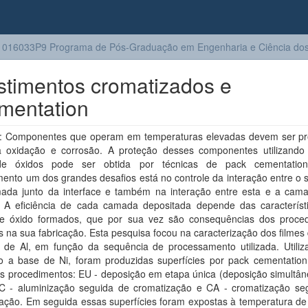
016033P9 Programa de Pós-Graduação em Engenharia e Ciência dos 
stimentos cromatizados e
mentation
 Componentes que operam em temperaturas elevadas devem ser pr
a oxidação e corrosão. A proteção desses componentes utilizand
de óxidos pode ser obtida por técnicas de pack cementation
ento um dos grandes desafios está no controle da interação entre o 
ada junto da interface e também na interação entre esta e a cam
. A eficiência de cada camada depositada depende das característ
de óxido formados, que por sua vez são consequências dos proce
os na sua fabricação. Esta pesquisa focou na caracterização dos filmes
 de Al, em função da sequência de processamento utilizada. Utili
to a base de Ni, foram produzidas superfícies por pack cementatio
es procedimentos: EU - deposição em etapa única (deposição simultân
AC - aluminização seguida de cromatização e CA - cromatização se
zação. Em seguida essas superfícies foram expostas à temperatura de