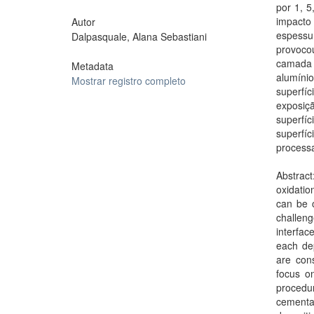
por 1, 
impacto 
Autor
espessu
Dalpasquale, Alana Sebastiani
provoco
camada 
Metadata
alumíni
Mostrar registro completo
superfí
exposiç
superfí
superfí
process
Abstrac
oxidatio
can be o
challen
interfac
each dep
are con
focus on
procedu
cementat