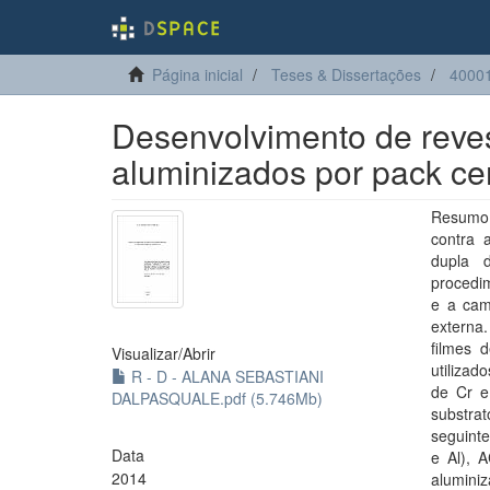
Página inicial
Teses & Dissertações
40001
Desenvolvimento de reve
aluminizados por pack ce
Resumo:
contra 
dupla 
procedim
e a cam
externa
filmes 
Visualizar/
Abrir
utilizad
R - D - ALANA SEBASTIANI
de Cr e
DALPASQUALE.pdf (5.746Mb)
substra
seguint
Data
e Al), 
2014
alumini