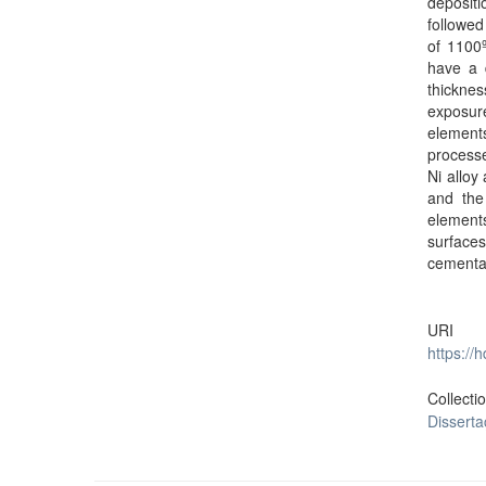
depositi
followed
of 1100º
have a d
thickne
exposur
elements
processe
Ni alloy
and the 
elements
surfaces
cementa
URI
https://
Collecti
Dissert