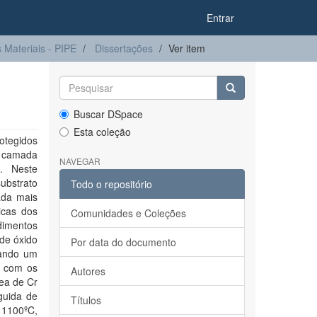
Entrar
Materiais - PIPE
Dissertações
Ver item
Buscar DSpace
Esta coleção
otegidos
o camada
NAVEGAR
. Neste
substrato
Todo o repositório
ada mais
icas dos
Comunidades e Coleções
dimentos
 de óxido
Por data do documento
zando um
n com os
Autores
ea de Cr
guida de
Títulos
 1100ºC,