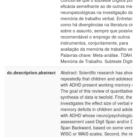
Conclui-se que o subteste Dígitos poss
eficácia semelhante ao de outras medi
neuropsicológicas na investigação da
memória de trabalho verbal. Entretanto
como há divergências na literatura cient
sobre o assunto, sempre que possível 
recomendável o emprego de outros
instrumentos, conjuntamente, para
avaliação da memória de trabalho verba
Palavras-chave: Meta-análise. TDAH.
Memória de Trabalho. Subteste Dígitos
dc.description.abstract
Abstract: Scientific research has shown
repeatedly that children and adolescen
with ADHD present working memory defi
The goal of this review of quantitative
synthesis of data is twofold. First, the r
investigates the effect size of verbal wo
memory deficits in children and adoles
with ADHD whose neuro(psychological)
assessment used Digit Span and/or Dig
Span Backward, based on some versio
WISC or WAIS scales. Second, the rev