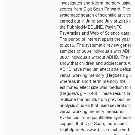
investigates short-term memory using
scores from Digit Span Forward. The
systematic search of scientific articles 
carried out in June and July of 2015 us
the PubMed/MEDLINE, PsyINFO,
PsyArticles and Web of Science databa
The period of interest spans the years
to 2015. The systematic review genera
samples of 5064 individuals with ADHD
3867 individuals without ADHD. The res
show that children and adolescents wit
ADHD have medium effect size deficits 
verbal working memory (Hegdes's g = 0
whereas in short-term memory the
estimated effect size was medium to lo
(Hegdes's g = 0.46). These results larg
replicate the results from previous meta
analysis studies that used several other
verbal working memory measures.
Evidences from quantitative syntheses
suggest that Digit Span, more specifical
Digit Span Backward, is in fact a verbal