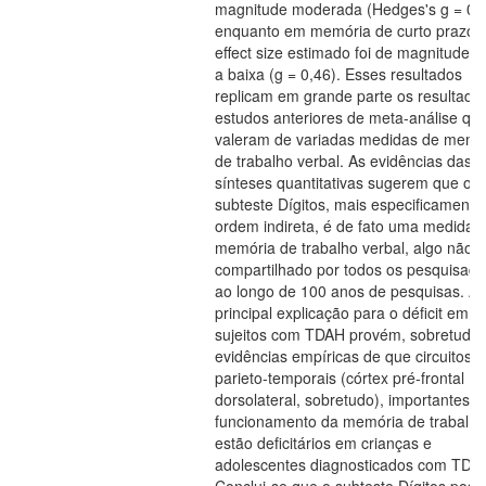
magnitude moderada (Hedges's g = 0,5
enquanto em memória de curto prazo 
effect size estimado foi de magnitude 
a baixa (g = 0,46). Esses resultados
replicam em grande parte os resultado
estudos anteriores de meta-análise qu
valeram de variadas medidas de memó
de trabalho verbal. As evidências das
sínteses quantitativas sugerem que o
subteste Dígitos, mais especificamente
ordem indireta, é de fato uma medida 
memória de trabalho verbal, algo não
compartilhado por todos os pesquisado
ao longo de 100 anos de pesquisas. A
principal explicação para o déficit em
sujeitos com TDAH provém, sobretudo,
evidências empíricas de que circuitos f
parieto-temporais (córtex pré-frontal
dorsolateral, sobretudo), importantes p
funcionamento da memória de trabalho
estão deficitários em crianças e
adolescentes diagnosticados com TDA