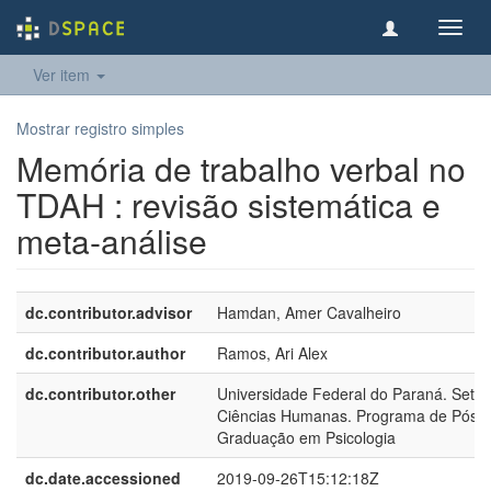
Toggl
navig
Ver item
Mostrar registro simples
Memória de trabalho verbal no
TDAH : revisão sistemática e
meta-análise
dc.contributor.advisor
Hamdan, Amer Cavalheiro
dc.contributor.author
Ramos, Ari Alex
dc.contributor.other
Universidade Federal do Paraná. Setor
Ciências Humanas. Programa de Pós-
Graduação em Psicologia
dc.date.accessioned
2019-09-26T15:12:18Z