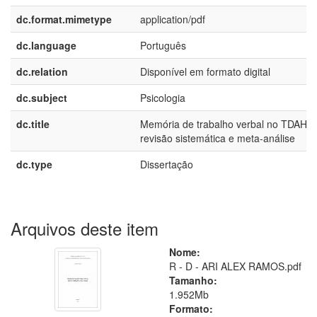
dc.format.mimetype
application/pdf
dc.language
Português
dc.relation
Disponível em formato digital
dc.subject
Psicologia
dc.title
Memória de trabalho verbal no TDAH :
revisão sistemática e meta-análise
dc.type
Dissertação
Arquivos deste item
Nome:
R - D - ARI ALEX RAMOS.pdf
Tamanho:
1.952Mb
Formato: