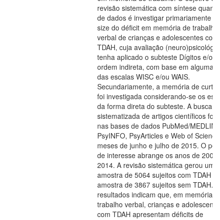
revisão sistemática com síntese quantit
de dados é investigar primariamente o e
size do déficit em memória de trabalho
verbal de crianças e adolescentes com
TDAH, cuja avaliação (neuro)psicológic
tenha aplicado o subteste Dígitos e/ou
ordem indireta, com base em alguma v
das escalas WISC e/ou WAIS.
Secundariamente, a memória de curto 
foi investigada considerando-se os esc
da forma direta do subteste. A busca
sistematizada de artigos científicos foi f
nas bases de dados PubMed/MEDLINE
PsyINFO, PsyArticles e Web of Science
meses de junho e julho de 2015. O per
de interesse abrange os anos de 2005
2014. A revisão sistemática gerou uma
amostra de 5064 sujeitos com TDAH e 
amostra de 3867 sujeitos sem TDAH. 
resultados indicam que, em memória d
trabalho verbal, crianças e adolescente
com TDAH apresentam déficits de