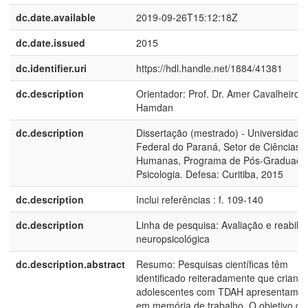
dc.date.available
2019-09-26T15:12:18Z
dc.date.issued
2015
dc.identifier.uri
https://hdl.handle.net/1884/41381
dc.description
Orientador: Prof. Dr. Amer Cavalheiro
Hamdan
dc.description
Dissertação (mestrado) - Universidade
Federal do Paraná, Setor de Ciências
Humanas, Programa de Pós-Graduaçã
Psicologia. Defesa: Curitiba, 2015
dc.description
Inclui referências : f. 109-140
dc.description
Linha de pesquisa: Avaliação e reabilit
neuropsicológica
dc.description.abstract
Resumo: Pesquisas científicas têm
identificado reiteradamente que crianç
adolescentes com TDAH apresentam déf
em memória de trabalho. O objetivo de