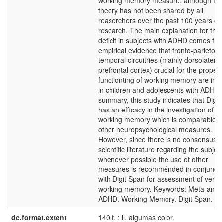
working memory measure, although thi
theory has not been shared by all
reaserchers over the past 100 years of
research. The main explanation for the
deficit in subjects with ADHD comes fr
empirical evidence that fronto-parieto-
temporal circuitries (mainly dorsolateral
prefrontal cortex) crucial for the proper
functionting of working memory are imp
in children and adolescents with ADHD.
summary, this study indicates that Digi
has an efficacy in the investigation of v
working memory which is comparable t
other neuropsychological measures.
However, since there is no consensus i
scientific literature regarding the subjec
whenever possible the use of other
measures is recomménded in conjunct
with Digit Span for assessment of verba
working memory. Keywords: Meta-analy
ADHD. Working Memory. Digit Span.
dc.format.extent
140 f. : il. algumas color.