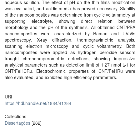
aqueous solution. The effect of pH on the thin films modification
was evaluated, and acidic media has proved necessary. Stability
of the nanocomposites was determined from cyclic voltammetry at
supporting electrolyte, showing direct relation between
morphology and the pH of the synthesis. All obtained CNT/PBA
nanocomposites were characterized by Raman and UV-Vis
spectroscopy, X-ray diffraction, thermogravimetric analysis,
scanning electron microscopy and cyclic voltammetry. Both
nanocomposites were applied as hydrogen peroxide sensors
trought chronoamperometric detections, showing impressive
analytical parameters such as detection limit of 1.27 nmol L-1 for
CNT/FeHCRu. Electrochromic properties of CNT/FeHRu were
also evaluated, and exhibited high efficiency parameters.
URI
https://hdl.handle.net/1884/41284
Collections
Dissertações
[262]