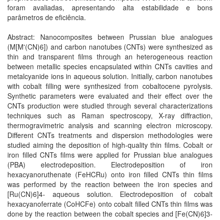
foram avaliadas, apresentando alta estabilidade e bons
parâmetros de eficiência.
Abstract: Nanocomposites between Prussian blue analogues
(M[M'(CN)6]) and carbon nanotubes (CNTs) were synthesized as
thin and transparent films through an heterogeneous reaction
between metallic species encapsulated within CNTs cavities and
metalcyanide ions in aqueous solution. Initially, carbon nanotubes
with cobalt filling were synthesized from cobaltocene pyrolysis.
Synthetic parameters were evaluated and their effect over the
CNTs production were studied through several characterizations
techniques such as Raman spectroscopy, X-ray diffraction,
thermogravimetric analysis and scanning electron microscopy.
Different CNTs treatments and dispersion methodologies were
studied aiming the deposition of high-quality thin films. Cobalt or
iron filled CNTs films were applied for Prussian blue analogues
(PBA) electrodeposition. Electrodeposition of iron
hexacyanoruthenate (FeHCRu) onto iron filled CNTs thin films
was performed by the reaction between the iron species and
[Ru(CN)6]4- aqueous solution. Electrodeposition of cobalt
hexacyanoferrate (CoHCFe) onto cobalt filled CNTs thin films was
done by the reaction between the cobalt species and [Fe(CN)6]3-