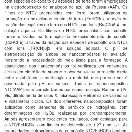
com espécies de cobalto ou espécies de ferro foram empregados
na eletrodeposição de análogos de azul da Prússia (AAP). Os
filmes de NTCs preenchidos com ferro foram utilizados na
formação do hexacianorutenato de ferro (FeHCRu), através da
reação das espécies de ferro dos NTCs com íons [Ru(CN)6]4- em
solução aquosa. Os filmes de NTCs preenchidos com cobalto
foram utilizados na formação do hexacianoferrato de cobalto
(CoHCFe), através da reação das espécies de cobalto dos NTCs
com íons [Fe(CN)6]3- em solução aquosa. O pH de
eletrodeposição de ambos os nanocompósitos foi avaliado,
mostrando a necessidade de meio ácido para a formação. A
estabilidade dos nanocompósitos foi verificada por voltametria
cíclica em eletrólito de suporte e observou-se uma relação direta
entre estabilidade e morfologia do material, que por sua vez é
governada pelo pH de síntese. Todos os nanocompósitos
NTC/AAP foram caracterizados por espectroscopia Raman e UV-
Vis, difratometria de raios X, microscopia eletrônica de varredura
e voltametria cíclica. Os dois diferentes nanocompósitos foram
aplicados como sensores de peróxido de hidrogênio, com
determinações de H2O2 realizadas por cronoamperometria.
Ambos apresentaram excelentes resultados, com destaque para
o NTC/FeHCRu, com limites de detecção de 1,27 nmol L-1. As
propriedades eletrocrômicas do compósito NTC/FeHCRu também