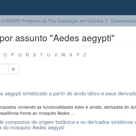
1016026P2 Programa de Pós-Graduação em Química
Dissertações
por assunto "Aedes aegypti"
O
P
Q
R
S
T
U
V
W
X
Y
Z
Ir
aegypti sintetizado a partir do ácido lático e seus derivad
mpostos contendo as funcionalidades éster e amida, derivadas do áci
 repelência frente ao mosquito Aedes ...
 de compostos de origem botânica e ou derivados sintéticos 
cia do mosquito Aedes aegypti