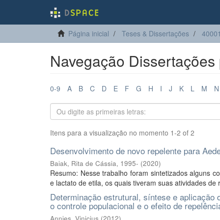
Página inicial
Teses & Dissertações
4000
Navegação Dissertações 
0-9
A
B
C
D
E
F
G
H
I
J
K
L
M
N
Itens para a visualização no momento 1-2 of 2
Desenvolvimento de novo repelente para Aedes 
Baiak, Rita de Cássia, 1995-
(
2020
)
Resumo: Nesse trabalho foram sintetizados alguns co
e lactato de etila, os quais tiveram suas atividades de
Determinação estrutural, síntese e aplicação
o controle populacional e o efeito de repelên
Annies, Vinicius
(
2012
)