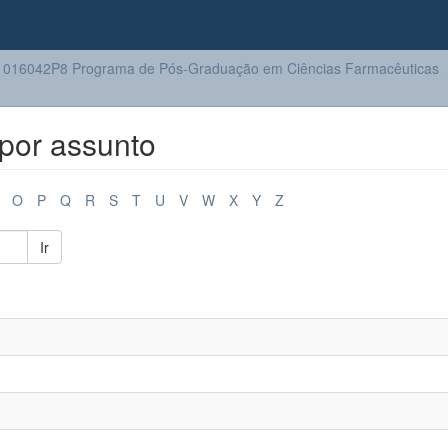
016042P8 Programa de Pós-Graduação em Ciências Farmacêuticas
por assunto
O
P
Q
R
S
T
U
V
W
X
Y
Z
Ir