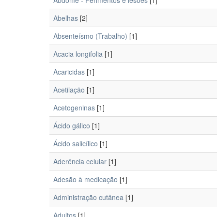
Abdome - Ferimentos e lesões
[1]
Abelhas
[2]
Absenteísmo (Trabalho)
[1]
Acacia longifolia
[1]
Acaricidas
[1]
Acetilação
[1]
Acetogeninas
[1]
Ácido gálico
[1]
Ácido salicílico
[1]
Aderência celular
[1]
Adesão à medicação
[1]
Administração cutânea
[1]
Adultos
[1]