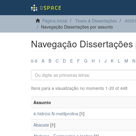
Página inicial
Teses & Dissertações
40001
Navegação Dissertações por assunto
Navegação Dissertações 
0-9
A
B
C
D
E
F
G
H
I
J
K
L
M
N
Itens para a visualização no momento 1-20 of 448
Assunto
4-hidróxi-N-metilprolina
[1]
Abacate
[1]