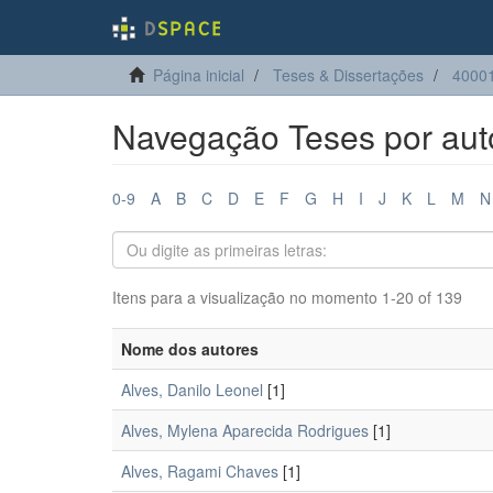
Página inicial
Teses & Dissertações
40001
Navegação Teses por aut
0-9
A
B
C
D
E
F
G
H
I
J
K
L
M
N
Itens para a visualização no momento 1-20 of 139
Nome dos autores
Alves, Danilo Leonel
[1]
Alves, Mylena Aparecida Rodrigues
[1]
Alves, Ragami Chaves
[1]