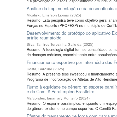
e a prevenção de lesões, especialmente em indivíduos
Análise da implementação e da descontinuida
Micaliski, Emerson Liomar
(
2025
)
Resumo: Esta pesquisa teve como objetivo geral anal
Forças no Esporte (PROFESP) no município de Curitiba, 
Desenvolvimento do protótipo do aplicativo E
artrite reumatoide
Silva, Tamires Terezinha Gallo da
(
2025
)
Resumo: A tecnologia digital tem se consolidado com
de doenças crônicas, especialmente entre populações 
Financiamento esportivo por intermédio das 
Costa, Caroline
(
2025
)
Resumo: A presente tese investigou o financiamento e
Programa de Incorporação de Atletas de Alto Rendime
Rumo à equidade de gênero no esporte paralím
e do Comitê Paralímpico Brasileiro
Marcondes, Ianamary Monteiro
(
2024
)
Resumo: O esporte paralímpico, enquanto um espaço 
de gênero existente no campo esportivo. O Comitê Para
Efeitos do treinamento de força com carga imp