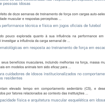
de pessoas idosas
o efeito de doze semanas de treinamento de força com cargas auto-sel
dade muscular e respostas perceptivas ...
 performance técnica e física em jogos oficiais de futebol
do pouco explorada quanto à sua influência na performance em 
 investigar a influência da carga semanal de ...
ematológicas em resposta ao treinamento de força em esca
seus benefícios musculares, incluindo melhorias na força, massa mu
is em modelos animais tem sido eficaz para ...
ra cuidadores de idosos institucionalizados no comportame
dos residentes
esentam elevado tempo em comportamento sedentário (CS), e de
os por fatores relacionados ao contexto das instituições ...
acidade física e arquitetura muscular esquelética em idos