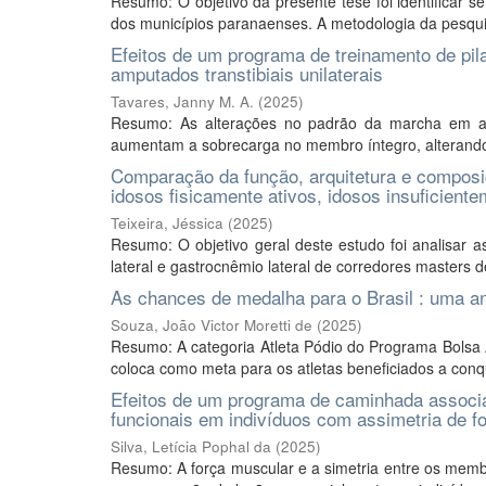
Resumo: O objetivo da presente tese foi identificar 
dos municípios paranaenses. A metodologia da pesquisa 
Efeitos de um programa de treinamento de pil
amputados transtibiais unilaterais
Tavares, Janny M. A.
(
2025
)
Resumo: As alterações no padrão da marcha em am
aumentam a sobrecarga no membro íntegro, alterando 
Comparação da função, arquitetura e composi
idosos fisicamente ativos, idosos insuficiente
Teixeira, Jéssica
(
2025
)
Resumo: O objetivo geral deste estudo foi analisar 
lateral e gastrocnêmio lateral de corredores masters d
As chances de medalha para o Brasil : uma aná
Souza, João Victor Moretti de
(
2025
)
Resumo: A categoria Atleta Pódio do Programa Bolsa At
coloca como meta para os atletas beneficiados a conq
Efeitos de um programa de caminhada associa
funcionais em indivíduos com assimetria de f
Silva, Letícia Pophal da
(
2025
)
Resumo: A força muscular e a simetria entre os membro