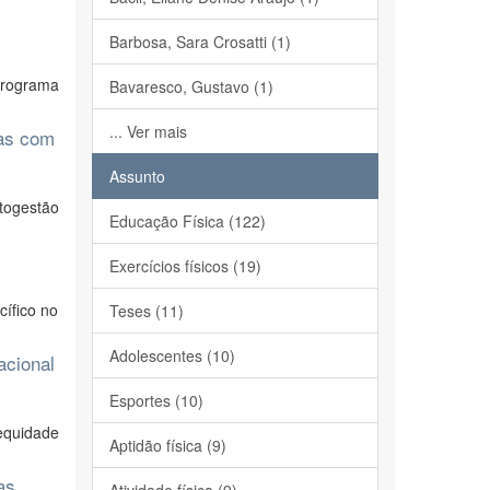
Barbosa, Sara Crosatti (1)
 Programa
Bavaresco, Gustavo (1)
... Ver mais
sas com
Assunto
utogestão
Educação Física (122)
Exercícios físicos (19)
cífico no
Teses (11)
Adolescentes (10)
acional
Esportes (10)
equidade
Aptidão física (9)
as,