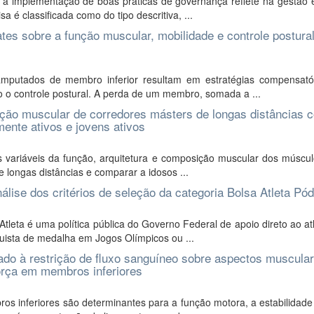
se a implementação de boas práticas de governança reflete na gestão 
é classificada como do tipo descritiva, ...
ates sobre a função muscular, mobilidade e controle postura
putados de membro inferior resultam em estratégias compensató
o controle postural. A perda de um membro, somada a ...
ção muscular de corredores másters de longas distâncias 
mente ativos e jovens ativos
as variáveis da função, arquitetura e composição muscular dos múscu
e longas distâncias e comparar a idosos ...
lise dos critérios de seleção da categoria Bolsa Atleta Pód
leta é uma política pública do Governo Federal de apoio direto ao at
uista de medalha em Jogos Olímpicos ou ...
do à restrição de fluxo sanguíneo sobre aspectos muscula
orça em membros inferiores
s inferiores são determinantes para a função motora, a estabilidade 