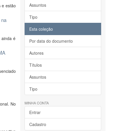
Assuntos
 e estão
Tipo
 na
Esta coleção
, ainda é
Por data do documento
MMA
Autores
Títulos
uenciado
Assuntos
Tipo
MINHA CONTA
ional. No
Entrar
Cadastro