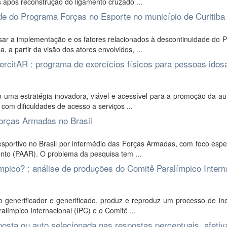
 após reconstrução do ligamento cruzado ...
de do Programa Forças no Esporte no município de Curitiba
isar a implementação e os fatores relacionados à descontinuidade do
a partir da visão dos atores envolvidos, ...
xercitAR : programa de exercícios físicos para pessoas ido
o uma estratégia inovadora, viável e acessível para a promoção da a
com dificuldades de acesso a serviços ...
Forças Armadas no Brasil
sportivo no Brasil por intermédio das Forças Armadas, com foco espe
nto (PAAR). O problema da pesquisa tem ...
pico? : análise de produções do Comitê Paralímpico Intern
generificador e generificado, produz e reproduz um processo de in
límpico Internacional (IPC) e o Comitê ...
osta ou auto selecionada nas respostas perceptuais, afetiv