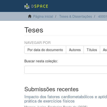
Página inicial
Teses & Dissertações
40001
Teses
NAVEGAR POR
Por data do documento
Autores
Títulos
As
Buscar nesta coleção:
Submissões recentes
Impacto dos fatores cardiometabólicos e apti
prática de exercícios físicos
Moraes-Junior, Frederico Bento de
(
2025
)