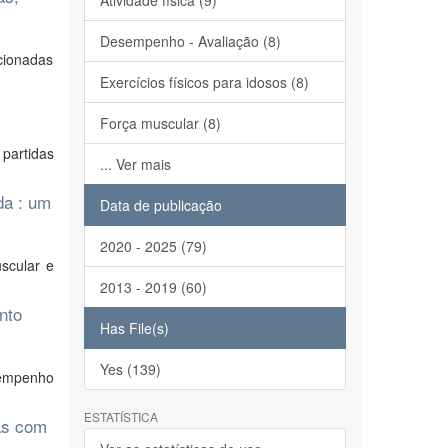
Atividade física (9)
Desempenho - Avaliação (8)
ecionadas
Exercícios físicos para idosos (8)
Força muscular (8)
partidas
... Ver mais
da : um
Data de publicação
2020 - 2025 (79)
scular e
2013 - 2019 (60)
nto
Has File(s)
Yes (139)
sempenho
ESTATÍSTICA
as com