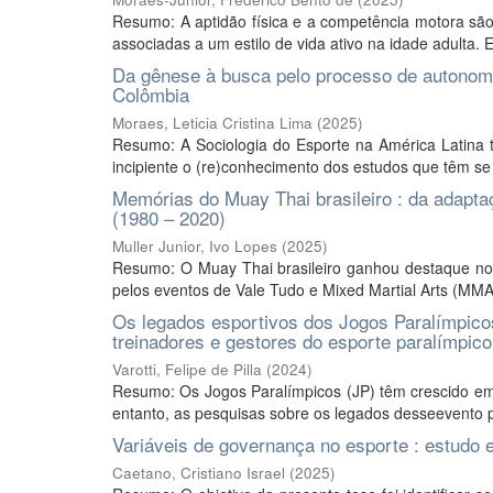
Resumo: A aptidão física e a competência motora são
associadas a um estilo de vida ativo na idade adulta. 
Da gênese à busca pelo processo de autonomi
Colômbia
Moraes, Leticia Cristina Lima
(
2025
)
Resumo: A Sociologia do Esporte na América Latina t
incipiente o (re)conhecimento dos estudos que têm se 
Memórias do Muay Thai brasileiro : da adapt
(1980 – 2020)
Muller Junior, Ivo Lopes
(
2025
)
Resumo: O Muay Thai brasileiro ganhou destaque no c
pelos eventos de Vale Tudo e Mixed Martial Arts (MMA)
Os legados esportivos dos Jogos Paralímpicos 
treinadores e gestores do esporte paralímpico 
Varotti, Felipe de Pilla
(
2024
)
Resumo: Os Jogos Paralímpicos (JP) têm crescido em n
entanto, as pesquisas sobre os legados desseevento pa
Variáveis de governança no esporte : estudo
Caetano, Cristiano Israel
(
2025
)