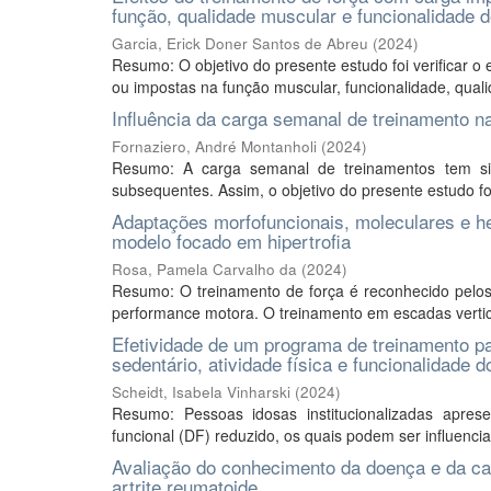
função, qualidade muscular e funcionalidade 
Garcia, Erick Doner Santos de Abreu
(
2024
)
Resumo: O objetivo do presente estudo foi verificar 
ou impostas na função muscular, funcionalidade, quali
Influência da carga semanal de treinamento na
Fornaziero, André Montanholi
(
2024
)
Resumo: A carga semanal de treinamentos tem si
subsequentes. Assim, o objetivo do presente estudo foi
Adaptações morfofuncionais, moleculares e h
modelo focado em hipertrofia
Rosa, Pamela Carvalho da
(
2024
)
Resumo: O treinamento de força é reconhecido pelos 
performance motora. O treinamento em escadas vertica
Efetividade de um programa de treinamento pa
sedentário, atividade física e funcionalidade 
Scheidt, Isabela Vinharski
(
2024
)
Resumo: Pessoas idosas institucionalizadas apr
funcional (DF) reduzido, os quais podem ser influenciad
Avaliação do conhecimento da doença e da cap
artrite reumatoide