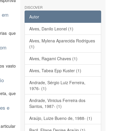
esportiva
DISCOVER
l em
Autor
Alves, Danilo Leonel (1)
rias que
Alves, Mylena Aparecida Rodrigues
com
(1)
Alves, Ragami Chaves (1)
los vasto
Alves, Tabea Epp Kuster (1)
io
Andrade, Sérgio Luiz Ferreira,
1976- (1)
leta, que
Andrade, Vinicius Ferreira dos
Santos, 1987- (1)
res e
Araújo, Luize Bueno de, 1988- (1)
articular
Bacil, Eliane Denise Araújo (1)