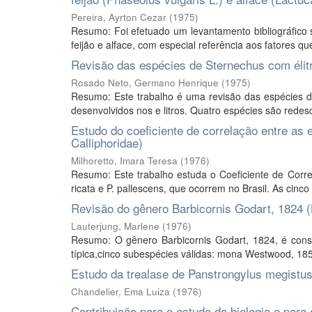
Pereira, Ayrton Cezar
(
1975
)
Resumo: Foi efetuado um levantamento bibliográfico so
feijão e alface, com especial referência aos fatores que
Revisão das espécies de Sternechus com élitr
Rosado Neto, Germano Henrique
(
1975
)
Resumo: Este trabalho é uma revisão das espécies d
desenvolvidos nos e litros. Quatro espécies são redescr
Estudo do coeficiente de correlação entre as 
Calliphoridae)
Milhoretto, Imara Teresa
(
1976
)
Resumo: Este trabalho estuda o Coeficiente de Correl
ricata e P. pallescens, que ocorrem no Brasil. As cinco
Revisão do gênero Barbicornis Godart, 1824 (L
Lauterjung, Marlene
(
1976
)
Resumo: O gênero Barbicornis Godart, 1824, é consi
típica,cinco subespécies válidas: mona Westwood, 185
Estudo da trealase de Panstrongylus megistus
Chandelier, Ema Luiza
(
1976
)
Contribuição para o estudo da biologia e para