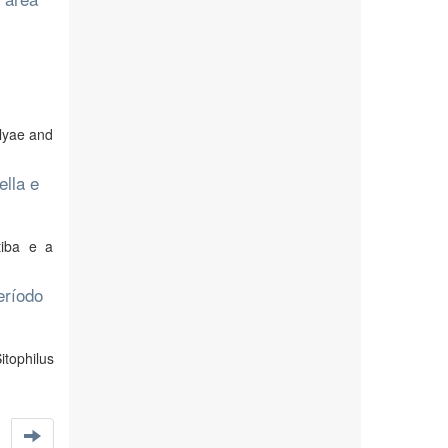
ilyae and
ella e
tiba e a
eríodo
itophilus