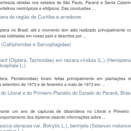
rteszia obtidas nos estados de São Paulo, Paraná e Santa Catarin
felinos neotrópicos e etidpicos. Das conclusões ...
ra da região de Curitiba e arredores
ra no Brasil, até o momento tem sido realizado principalmente no
s coletadas em nosso país e descritos por ...
 (Calliphoridae e Sarcophagidae)
ard (Diptera, Tachinidae) em nezara viridula (L.) (Hemiptera
cephala L.)
tera, Pentatomidae) foram feitas principalmente em plantações 
a setembro de 1973 e de fevereiro a maio de 1973 em ...
o Litoral e do Primeiro Planalto do Estado do Paraná, Brasi
rante um ano de capturas de tabanídeos no Litoral e Primeiro 
omportamento dos dípteros visando informações sobre ...
sica oleracea var. Botrytis L.), berinjela (Solanum melonce
a sativa L.)