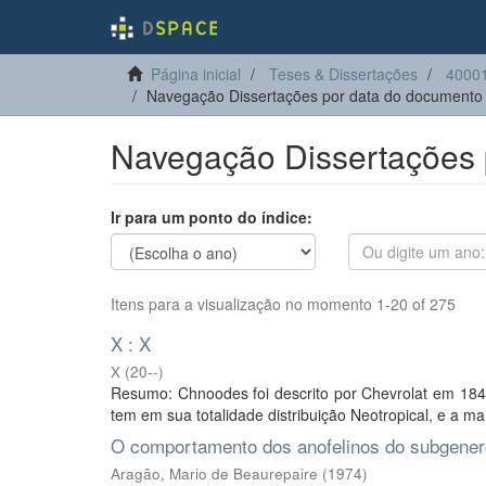
Página inicial
Teses & Dissertações
40001
Navegação Dissertações por data do documento
Navegação Dissertações 
Ir para um ponto do índice:
Itens para a visualização no momento 1-20 of 275
X : X
X
(
20--
)
Resumo: Chnoodes foi descrito por Chevrolat em 184
tem em sua totalidade distribuição Neotropical, e a ma
O comportamento dos anofelinos do subgenero 
Aragão, Mario de Beaurepaire
(
1974
)