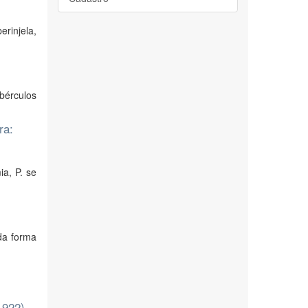
erinjela,
bérculos
ra:
ia, P. se
da forma
1922)