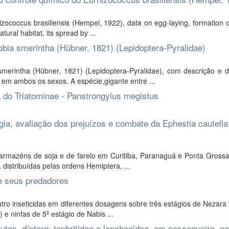
izococcus brasiliensis (Hempel, 1922), data on egg-laying, formation o
tural habitat, its spread by ...
obia smerintha (Hübner, 1821) (Lepidoptera-Pyralidae)
smerintha (Hübner, 1821) (Lepidoptera-Pyralidae), com descrição e 
em ambos os sexos. A espécie,gigante entre ...
 do Triatominae - Panstrongylus megistus
gia, avaliação dos prejuízos e combate da Ephestia cautella
 armazéns de soja e de farelo em Curitiba, Paranaguá e Ponta Grossa
distribuídas pelas ordens Hemiptera, ...
 e seus predadores
tro inseticidas em diferentes dosagens sobre três estágios de Nezara v
) e ninfas de 5º estágio de Nabis ...
tas, díptera: tephritidae e lonchaeidae, em pessegueiro, na