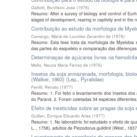
Gallotti, Bonifácio José
(
1976
)
Resumo: After a survey of biology and control of Eurh
stages of development, rearing in captivity and in the na
Contribuição ao estudo da morfologia de Myel
Camargo, Maria de Lourdes Zanardini de
(
1976
)
Resumo: Esta tese trata da morfologia de Myelobia 
das partes do esqueleto e comparação das diferenças 
Determinaçao de açúcares livres na hemolinfa
Mello, Neuza Maria Ferraz de
(
1976
)
Insetos da soja armazenada, morfologia, biolo
(Walker, 1863) (Lep., Pyralidae)
Fenilli, Renato
(
1977
)
Resumo: 1. Foi feito o levantamento dos Insetos dos
do Paraná. 2. Foram coletadas 34 espécies diferentes, 
Efeito de inseticidas sobre as pragas da soja
Guillen, Enrique Eduardo Arias
(
1977
)
Resumo: 1. No laboratório foi estudado o efeito de qua
L. , 1758), adultos de Piezodorus guildinii (West., 1837
Levantamento da ocorrência de moscas das fru