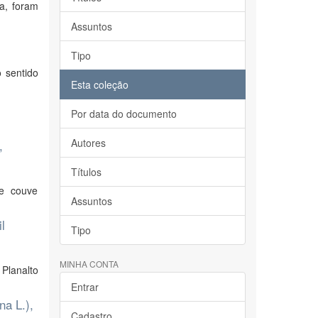
a, foram
Assuntos
Tipo
 sentido
Esta coleção
Por data do documento
Autores
,
Títulos
de couve
Assuntos
l
Tipo
MINHA CONTA
Planalto
Entrar
na L.),
Cadastro