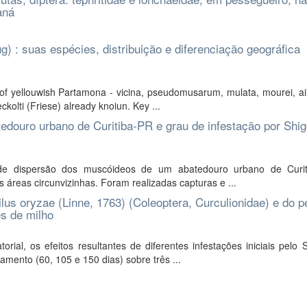
aná
 : suas espécies, distribuição e diferenciação geográfica
s of yellouwish Partamona - vicina, pseudomusarum, mulata, mourei, a
ckolti (Friese) already knoiun. Key ...
douro urbano de Curitiba-PR e grau de infestação por Shig
u de dispersão dos muscóideos de um abatedouro urbano de Curi
s áreas circunvizinhas. Foram realizadas capturas e ...
ilus oryzae (Linne, 1763) (Coleoptera, Curculionidae) e do p
s de milho
al, os efeitos resultantes de diferentes infestações iniciais pelo S
amento (60, 105 e 150 dias) sobre três ...