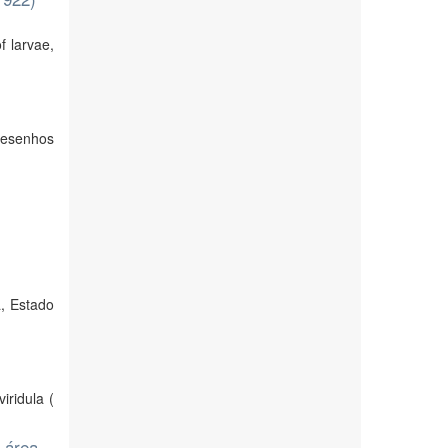
f larvae,
desenhos
, Estado
iridula (
 área