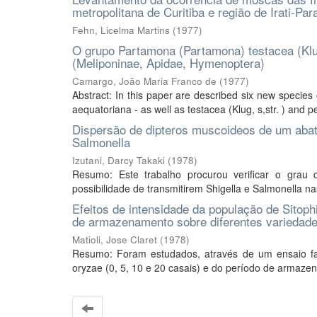
metropolitana de Curitiba e região de Irati-Par
Fehn, Licelma Martins
(
1977
)
O grupo Partamona (Partamona) testacea (Klug)
(Meliponinae, Apidae, Hymenoptera)
Camargo, João Maria Franco de
(
1977
)
Abstract: In this paper are described six new specie
aequatoriana - as well as testacea (Klug, s,str. ) and pe
Dispersão de dipteros muscoideos de um abate
Salmonella
Izutani, Darcy Takaki
(
1978
)
Resumo: Este trabalho procurou verificar o gra
possibilidade de transmitirem Shigella e Salmonella na
Efeitos de intensidade da população de Sitoph
de armazenamento sobre diferentes variedade
Matioli, Jose Claret
(
1978
)
Resumo: Foram estudados, através de um ensaio fatori
oryzae (0, 5, 10 e 20 casais) e do período de armazen