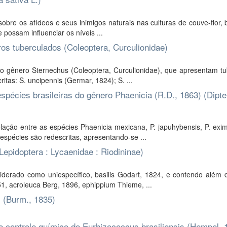
bre os afídeos e seus inimigos naturais nas culturas de couve-flor, b
 possam influenciar os níveis ...
os tuberculados (Coleoptera, Curculionidae)
o gênero Sternechus (Coleoptera, Curculionidae), que apresentam tu
itas: S. uncipennis (Germar, 1824); S. ...
espécies brasileiras do gênero Phaenicia (R.D., 1863) (Dipte
ação entre as espécies Phaenicia mexicana, P. japuhybensis, P. exim
 espécies são redescritas, apresentando-se ...
epidoptera : Lycaenidae : Riodininae)
derado como uniespecífico, basilis Godart, 1824, e contendo além 
1, acroleuca Berg, 1896, ephippium Thieme, ...
 (Burm., 1835)
 o controle químico do Eurhizococcus brasiliensis (Hempel, 