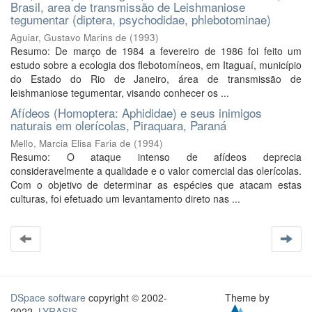
Brasil, area de transmissão de Leishmaniose
tegumentar (diptera, psychodidae, phlebotominae)
Aguiar, Gustavo Marins de
(
1993
)
Resumo: De março de 1984 a fevereiro de 1986 foi feito um
estudo sobre a ecologia dos flebotomíneos, em Itaguaí, município
do Estado do Rio de Janeiro, área de transmissão de
leishmaniose tegumentar, visando conhecer os ...
Afídeos (Homoptera: Aphididae) e seus inimigos
naturais em olerícolas, Piraquara, Paraná
Mello, Marcia Elisa Faria de
(
1994
)
Resumo: O ataque intenso de afídeos deprecia
consideravelmente a qualidade e o valor comercial das olerícolas.
Com o objetivo de determinar as espécies que atacam estas
culturas, foi efetuado um levantamento direto nas ...
DSpace software
copyright © 2002-
Theme by
2022
LYRASIS