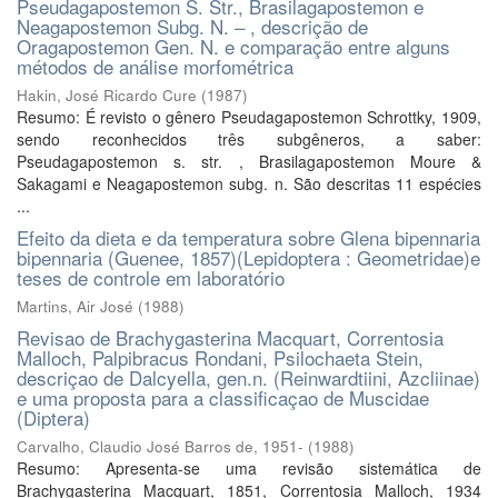
Pseudagapostemon S. Str., Brasilagapostemon e
Neagapostemon Subg. N. – , descrição de
Oragapostemon Gen. N. e comparação entre alguns
métodos de análise morfométrica
Hakin, José Ricardo Cure
(
1987
)
Resumo: É revisto o gênero Pseudagapostemon Schrottky, 1909,
sendo reconhecidos três subgêneros, a saber:
Pseudagapostemon s. str. , Brasilagapostemon Moure &
Sakagami e Neagapostemon subg. n. São descritas 11 espécies
...
Efeito da dieta e da temperatura sobre Glena bipennaria
bipennaria (Guenee, 1857)(Lepidoptera : Geometridae)e
teses de controle em laboratório
Martins, Air José
(
1988
)
Revisao de Brachygasterina Macquart, Correntosia
Malloch, Palpibracus Rondani, Psilochaeta Stein,
descriçao de Dalcyella, gen.n. (Reinwardtiini, Azcliinae)
e uma proposta para a classificaçao de Muscidae
(Diptera)
Carvalho, Claudio José Barros de, 1951-
(
1988
)
Resumo: Apresenta-se uma revisão sistemática de
Brachygasterina Macquart, 1851, Correntosia Malloch, 1934