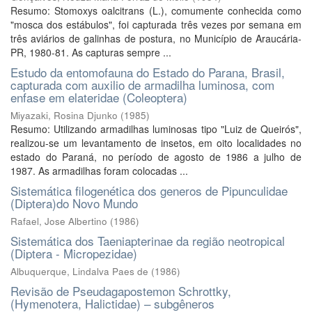
Resumo: Stomoxys oalcitrans (L.), comumente conhecida como
"mosca dos estábulos", foi capturada três vezes por semana em
três aviários de galinhas de postura, no Município de Araucária-
PR, 1980-81. As capturas sempre ...
Estudo da entomofauna do Estado do Parana, Brasil,
capturada com auxilio de armadilha luminosa, com
enfase em elateridae (Coleoptera)
Miyazaki, Rosina Djunko
(
1985
)
Resumo: Utilizando armadilhas luminosas tipo "Luiz de Queirós",
realizou-se um levantamento de insetos, em oito localidades no
estado do Paraná, no período de agosto de 1986 a julho de
1987. As armadilhas foram colocadas ...
Sistemática filogenética dos generos de Pipunculidae
(Diptera)do Novo Mundo
Rafael, Jose Albertino
(
1986
)
Sistemática dos Taeniapterinae da região neotropical
(Diptera - Micropezidae)
Albuquerque, Lindalva Paes de
(
1986
)
Revisão de Pseudagapostemon Schrottky,
(Hymenotera, Halictidae) – subgêneros