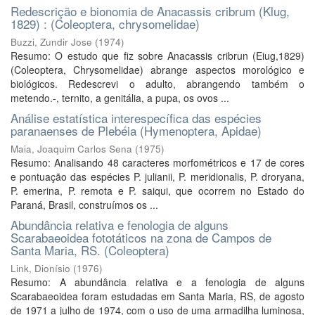
Redescrição e bionomia de Anacassis cribrum (Klug,
1829) : (Coleoptera, chrysomelidae)
Buzzi, Zundir Jose
(
1974
)
Resumo: O estudo que fiz sobre Anacassis cribrun (Eiug,1829)
(Coleoptera, Chrysomelidae) abrange aspectos morológico e
biológicos. Redescrevi o adulto, abrangendo também o
metendo.-, ternito, a genitália, a pupa, os ovos ...
Análise estatística interespecífica das espécies
paranaenses de Plebéia (Hymenoptera, Apidae)
Maia, Joaquim Carlos Sena
(
1975
)
Resumo: Analisando 48 caracteres morfométricos e 17 de cores
e pontuação das espécies P. julianii, P. meridionalis, P. droryana,
P. emerina, P. remota e P. saiqui, que ocorrem no Estado do
Paraná, Brasil, construímos os ...
Abundância relativa e fenologia de alguns
Scarabaeoidea fototáticos na zona de Campos de
Santa Maria, RS. (Coleoptera)
Link, Dionísio
(
1976
)
Resumo: A abundância relativa e a fenologia de alguns
Scarabaeoidea foram estudadas em Santa Maria, RS, de agosto
de 1971 a julho de 1974, com o uso de uma armadilha luminosa,