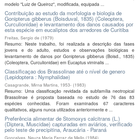
modelo "Luiz de Queiroz", modificada, equipada ...
Contribuição ao estudo da morfologia e biologia de
Gonipterus gibberus (Boisduval, 1835) (Coleoptera,
Curculionidae) e levantamento dos danos causados por
esta espécie em eucaliptos dos arredores de Curitiba
Freitas, Sergio de
(
1979
)
Resumo: Neste trabalho, foi realizada a descrição das fases
jovens e do adulto, estudos e observações biológicas e
levantamento de danos por Gonipterus gibberus (Boisd., 1835)
(Coleoptera, Curculionidae) em Eucaptus viminalis ...
Classificaçao dos Brassolinae até o nível de genero
(Lepidoptera : Nymphalidae)
Casagrande, Mirna Martins, 1953-
(
1983
)
Resumo: Uma classificação revidada da subfamília neotropical
Brassolinae é proposta baseada no estudo de 76 das 83
espécies conhecidas. Foram examinados 67 caracteres
qualitativos, alguns nunca utilizados anteriormente e ...
Preferência alimentar de Stomoxys calcitrans (L.)
(Diptera, Muscidae) capturadas em aviários, verificado
pelo teste de precipitina, Araucária - Paraná
Gonçalves, Neuza Maria Ferraz de Mello
(
1984
)