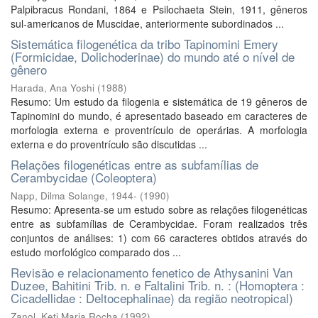
Palpibracus Rondani, 1864 e Psilochaeta Stein, 1911, gêneros
sul-americanos de Muscidae, anteriormente subordinados ...
Sistemática filogenética da tribo Tapinomini Emery
(Formicidae, Dolichoderinae) do mundo até o nível de
gênero
Harada, Ana Yoshi
(
1988
)
Resumo: Um estudo da filogenia e sistemática de 19 gêneros de
Tapinomini do mundo, é apresentado baseado em caracteres de
morfologia externa e proventrículo de operárias. A morfologia
externa e do proventrículo são discutidas ...
Relações filogenéticas entre as subfamílias de
Cerambycidae (Coleoptera)
Napp, Dilma Solange, 1944-
(
1990
)
Resumo: Apresenta-se um estudo sobre as relações filogenéticas
entre as subfamílias de Cerambycidae. Foram realizados três
conjuntos de análises: 1) com 66 caracteres obtidos através do
estudo morfológico comparado dos ...
Revisão e relacionamento fenetico de Athysanini Van
Duzee, Bahitini Trib. n. e Faltalini Trib. n. : (Homoptera :
Cicadellidae : Deltocephalinae) da região neotropical)
Zanol, Keti Maria Rocha
(
1992
)