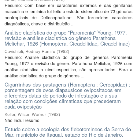
Resumo: Com base em caracteres externos e das genitanas
masculina e feminina foi feito o estudo sistemático de 73 gêneros
neotropicais de Deltocephalinae. São fornecidos caracteres
diagnósticos, chave e distribuição ...
Análise cladística do grupo "Paromenia" Young, 1977,
revisão e análise cladistíca do gênero Parathona
Melichar, 1926 (Homoptera, Cicadellidae, Cicadellinae)
Cavichioli, Rodney Ramiro
(
1992
)
Resumo: Análise cladística do grupo de gêneros Paromenia
Young, 1977 e revisão do gênero Parathona Melichar, 1926 com
análise cladística a nível específico, são apresentadas. Para a
análise cladística do grupo de gêneros ...
Cigarrinhas-das-pastagens (Homoptera ; Cercopidae) :
porcentagem de ovos diapausicos ovipositados em
diferentes datas do periodo de infestação e a sua
relação com condições climaticas que precederam
cada oviposição
Koller, Wilson Werner
(
1992
)
Não inclui resumo
Estudo sobre a ecologia dos flebotomineos da Serra do
Mar, municipio de Itaguai, estado do Rio de Janeiro,