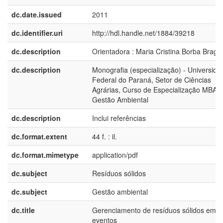
dc.date.issued
2011
dc.identifier.uri
http://hdl.handle.net/1884/39218
dc.description
Orientadora : Maria Cristina Borba Braga
dc.description
Monografia (especialização) - Universida
Federal do Paraná, Setor de Ciências
Agrárias, Curso de Especialização MBA 
Gestão Ambiental
dc.description
Inclui referências
dc.format.extent
44 f. : il.
dc.format.mimetype
application/pdf
dc.subject
Resíduos sólidos
dc.subject
Gestão ambiental
dc.title
Gerenciamento de resíduos sólidos em
eventos