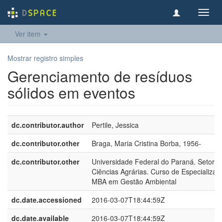
Toggl
navig
Ver item
Mostrar registro simples
Gerenciamento de resíduos
sólidos em eventos
dc.contributor.author
Pertile, Jessica
dc.contributor.other
Braga, Maria Cristina Borba, 1956-
dc.contributor.other
Universidade Federal do Paraná. Setor d
Ciências Agrárias. Curso de Especializaç
MBA em Gestão Ambiental
dc.date.accessioned
2016-03-07T18:44:59Z
dc.date.available
2016-03-07T18:44:59Z