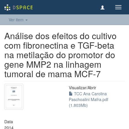
Toggl
navig
Ver item
Análise dos efeitos do cultivo
com fibronectina e TGF-beta
na metilação do promotor do
gene MMP2 na linhagem
tumoral de mama MCF-7
Visualizar/
Abrir
TCC Ana Carolina
Paschoalini Mafra.pdf
(1.803Mb)
Data
2014