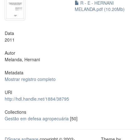
R - E - HERNANI
MELANDA.pdf (10.20Mb)
Data
2011
Autor
Melanda, Hernani
Metadata
Mostrar registro completo
URI
http://hdl.handle.net/1884/38795
Collections
Gestão em defesa agropecuária
[50]
DSpace software
copyright © 2002-
Theme by