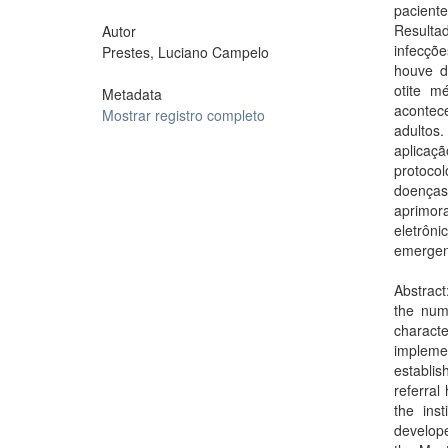
pacient
Resulta
Autor
infecçõ
Prestes, Luciano Campelo
houve di
otite m
Metadata
acontece
Mostrar registro completo
adultos.
aplicaç
protocol
doenças 
aprimor
eletrôn
emergen
Abstract
the num
charact
implemen
establis
referral
the ins
develope