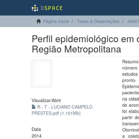
Página inicial
Teses & Dissertações
40001
Perfil epidemiológico em o
Região Metropolitana
Resumo:
número 
estudos
pronto-
Epidemi
paciente
na cidad
Visualizar/
Abrir
de acor
R - T - LUCIANO CAMPELO
foi elab
PRESTES.pdf (1.161Mb)
partir 
transver
Data
Otorrin
2014
a colet