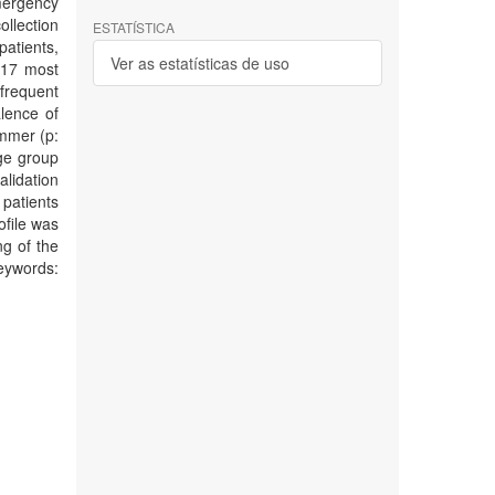
emergency
ollection
ESTATÍSTICA
patients,
Ver as estatísticas de uso
 17 most
frequent
alence of
ummer (p:
ge group
lidation
patients
ofile was
g of the
eywords: