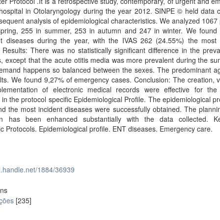
er Protocol .It is a retrospective study, contemporary, of urgent and 
 hospital in Otolaryngology during the year 2012. SINPE © held data c
equent analysis of epidemiological characteristics. We analyzed 1067 
spring, 255 in summer, 253 in autumn and 247 in winter. We found
nt diseases during the year, with the IVAS 262 (24.55%) the most 
 Results: There was no statistically significant difference in the prev
, except that the acute otitis media was more prevalent during the s
Demand happens so balanced between the sexes. The predominant a
ts. We found 9,27% of emergency cases. Conclusion: The creation, va
lementation of electronic medical records were effective for the 
 in the protocol specific Epidemiological Profile. The epidemiological pr
 the most incident diseases were successfully obtained. The plannin
tion has been enhanced substantially with the data collected. K
ic Protocols. Epidemiological profile. ENT diseases. Emergency care.
dl.handle.net/1884/36939
ons
ações
[235]