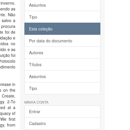
inverno.
Assuntos
sendo as
nte. Não
Tipo
, salvo a
 procura
Esta coleção
e foi de
lidação e
Por data do documento
uídos no
cido e as
Autores
uição foi
rotocolo
Títulos
ndimento
Assuntos
crease in
Tipo
s on the
 Create,
gy. 2-To
MINHA CONTA
ated at a
Entrar
equacy of
We first
Cadastro
ogy, from