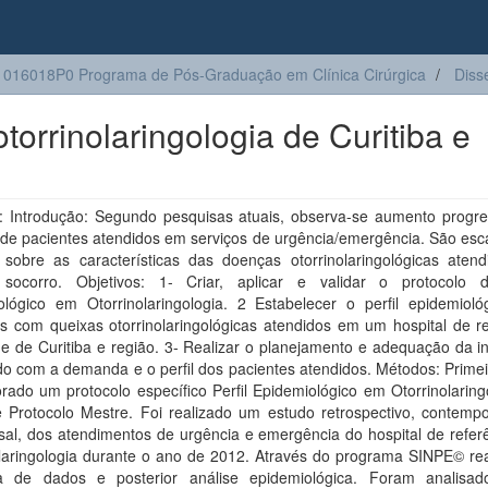
016018P0 Programa de Pós-Graduação em Clínica Cirúrgica
Diss
torrinolaringologia de Curitiba e
 Introdução: Segundo pesquisas atuais, observa-se aumento progre
de pacientes atendidos em serviços de urgência/emergência. São esc
 sobre as características das doenças otorrinolaringológicas aten
 socorro. Objetivos: 1- Criar, aplicar e validar o protocolo d
ológico em Otorrinolaringologia. 2 Estabelecer o perfil epidemioló
s com queixas otorrinolaringológicas atendidos em um hospital de re
e de Curitiba e região. 3- Realizar o planejamento e adequação da in
do com a demanda e o perfil dos pacientes atendidos. Métodos: Prime
orado um protocolo específico Perfil Epidemiológico em Otorrinolaring
de Protocolo Mestre. Foi realizado um estudo retrospectivo, contemp
sal, dos atendimentos de urgência e emergência do hospital de refer
olaringologia durante o ano de 2012. Através do programa SINPE© rea
a de dados e posterior análise epidemiológica. Foram analisa