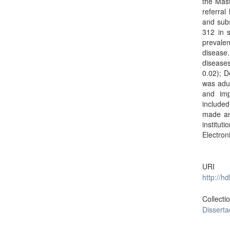
the Mast
referral
and subs
312 in 
prevale
disease.
diseases
0.02); 
was adul
and imp
included
made and
institu
Electron
URI
http://h
Collecti
Dissert