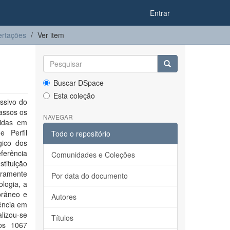
Entrar
ertações
Ver item
Buscar DSpace
Esta coleção
ssivo do
assos os
NAVEGAR
didas em
e Perfil
Todo o repositório
gico dos
ferência
Comunidades e Coleções
stituição
iramente
Por data do documento
ologia, a
orâneo e
Autores
ência em
lizou-se
Títulos
dos 1067