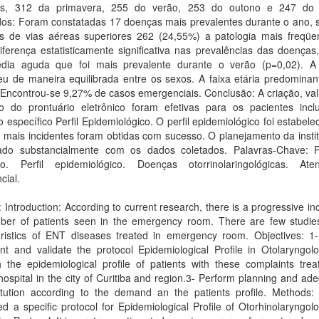
es, 312 da primavera, 255 do verão, 253 do outono e 247 do 
dos: Foram constatadas 17 doenças mais prevalentes durante o ano, 
es de vias aéreas superiores 262 (24,55%) a patologia mais freqüe
ferença estatisticamente significativa nas prevalências das doenças
édia aguda que foi mais prevalente durante o verão (p=0,02). A
u de maneira equilibrada entre os sexos. A faixa etária predominant
 Encontrou-se 9,27% de casos emergenciais. Conclusão: A criação, va
ão do prontuário eletrônico foram efetivas para os pacientes incl
o específico Perfil Epidemiológico. O perfil epidemiológico foi estabele
mais incidentes foram obtidas com sucesso. O planejamento da instit
ado substancialmente com os dados coletados. Palavras-Chave: P
ico. Perfil epidemiológico. Doenças otorrinolaringológicas. Ate
cial.
: Introduction: According to current research, there is a progressive in
ber of patients seen in the emergency room. There are few studie
eristics of ENT diseases treated in emergency room. Objectives: 1-
t and validate the protocol Epidemiological Profile in Otolaryngolo
h the epidemiological profile of patients with these complaints tre
 hospital in the city of Curitiba and region.3- Perform planning and ad
titution according to the demand an the patients profile. Methods: 
d a specific protocol for Epidemiological Profile of Otorhinolaryngol