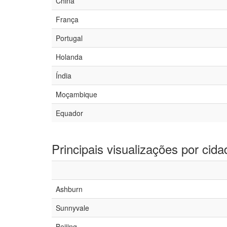
China
França
Portugal
Holanda
Índia
Moçambique
Equador
Principais visualizações por cida
Ashburn
Sunnyvale
Beijing