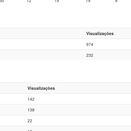
50
12
19
19
8
Visualizações
974
232
Visualizações
142
138
22