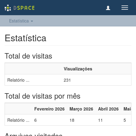
Toggl
navig
Estatística
Estatística
Total de visitas
Visualizações
Relatório ...
231
Total de visitas por mês
Fevereiro 2026
Março 2026
Abril 2026
Maio 
Relatório ...
6
18
11
5
Arquivos visitados