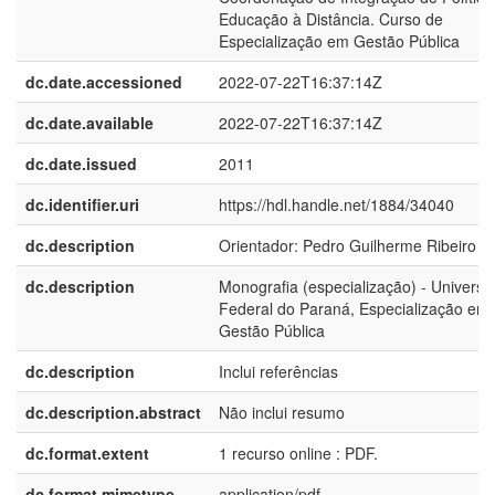
Educação à Distância. Curso de
Especialização em Gestão Pública
dc.date.accessioned
2022-07-22T16:37:14Z
dc.date.available
2022-07-22T16:37:14Z
dc.date.issued
2011
dc.identifier.uri
https://hdl.handle.net/1884/34040
dc.description
Orientador: Pedro Guilherme Ribeiro Pi
dc.description
Monografia (especialização) - Universi
Federal do Paraná, Especialização em
Gestão Pública
dc.description
Inclui referências
dc.description.abstract
Não inclui resumo
dc.format.extent
1 recurso online : PDF.
dc.format.mimetype
application/pdf