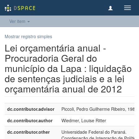
Toggl
navig
Ver item
Mostrar registro simples
Lei orçamentária anual -
Procuradoria Geral do
município da Lapa : liquidação
de sentenças judiciais e a lei
orçamentária anual de 2012
dc.contributor.advisor
Piccoli, Pedro Guilherme Ribeiro, 1981-
dc.contributor.author
Wiedmer, Louise Ritter
dc.contributor.other
Universidade Federal do Paraná.
Coordenação de Integração de Política