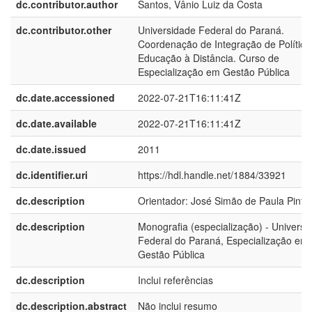
dc.contributor.author
Santos, Vânio Luiz da Costa
dc.contributor.other
Universidade Federal do Paraná.
Coordenação de Integração de Política
Educação à Distância. Curso de
Especialização em Gestão Pública
dc.date.accessioned
2022-07-21T16:11:41Z
dc.date.available
2022-07-21T16:11:41Z
dc.date.issued
2011
dc.identifier.uri
https://hdl.handle.net/1884/33921
dc.description
Orientador: José Simão de Paula Pinto
dc.description
Monografia (especialização) - Universi
Federal do Paraná, Especialização em
Gestão Pública
dc.description
Inclui referências
dc.description.abstract
Não inclui resumo