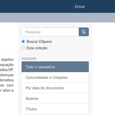
Entrar
Buscar DSpace
Esta coleção
NAVEGAR
objetivo
dequação
Todo o repositório
atiba/SP.
 doenças
Comunidades e Coleções
lemática
ades com
Por data do documento
r ativo e
Autores
Títulos