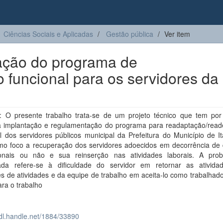
Ciências Sociais e Aplicadas
Gestão pública
Ver item
tação do programa de
funcional para os servidores da
 O presente trabalho trata-se de um projeto técnico que tem por 
a implantação e regulamentação do programa para readaptação/rea
l dos servidores públicos municipal da Prefeitura do Município de It
o foco a recuperação dos servidores adoecidos em decorrência de
onais ou não e sua reinserção nas atividades laborais. A prob
icada refere-se à dificuldade do servidor em retornar as ativid
es de atividades e da equipe de trabalho em aceita-lo como trabalhado
ra o trabalho
hdl.handle.net/1884/33890