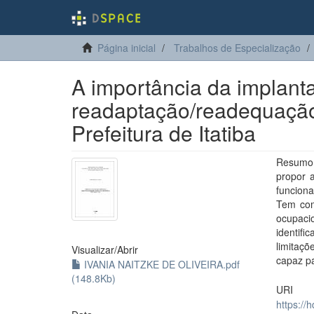
Página inicial
Trabalhos de Especialização
A importância da implan
readaptação/readequação 
Prefeitura de Itatiba
Resumo:
propor 
funciona
Tem com
ocupaci
identif
limitaçõ
Visualizar/
Abrir
capaz pa
IVANIA NAITZKE DE OLIVEIRA.pdf
(148.8Kb)
URI
https://