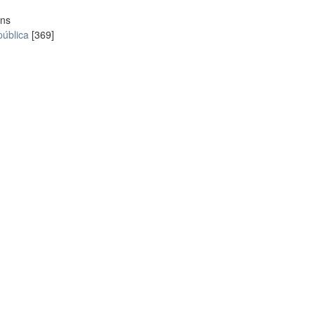
ons
pública
[369]