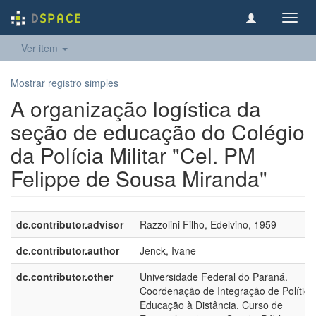
Toggl
navig
Ver item
Mostrar registro simples
A organização logística da
seção de educação do Colégio
da Polícia Militar "Cel. PM
Felippe de Sousa Miranda"
dc.contributor.advisor
Razzolini Filho, Edelvino, 1959-
dc.contributor.author
Jenck, Ivane
dc.contributor.other
Universidade Federal do Paraná.
Coordenação de Integração de Política
Educação à Distância. Curso de