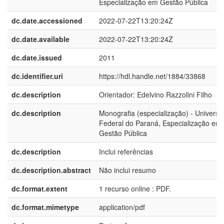
Especialização em Gestão Pública
dc.date.accessioned
2022-07-22T13:20:24Z
dc.date.available
2022-07-22T13:20:24Z
dc.date.issued
2011
dc.identifier.uri
https://hdl.handle.net/1884/33868
dc.description
Orientador: Edelvino Razzolini Filho
dc.description
Monografia (especialização) - Universi
Federal do Paraná, Especialização em
Gestão Pública
dc.description
Inclui referências
dc.description.abstract
Não inclui resumo
dc.format.extent
1 recurso online : PDF.
dc.format.mimetype
application/pdf