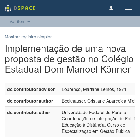
Toggl
navig
Ver item
Mostrar registro simples
Implementação de uma nova
proposta de gestão no Colégio
Estadual Dom Manoel Könner
dc.contributor.advisor
Lourenço, Mariane Lemos, 1971-
dc.contributor.author
Beckhauser, Cristiane Aparecida Miche
dc.contributor.other
Universidade Federal do Paraná.
Coordenação de Integração de Política
Educação à Distância. Curso de
Especialização em Gestão Pública