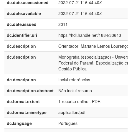
dc.date.accessioned
2022-07-21T16:44:40Z
dc.date.available
2022-07-21T16:44:40Z
dc.date.issued
2011
dc.identifier.uri
https://hdl.handle.net/1884/33643
dc.description
Orientador: Mariane Lemos Lourenço
dc.description
Monografia (especialização) - Universi
Federal do Paraná, Especialização em
Gestão Pública
dc.description
Inclui referências
dc.description.abstract
Não inclui resumo
dc.format.extent
1 recurso online : PDF.
dc.format.mimetype
application/pdf
dc.language
Português