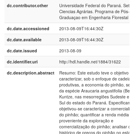
dc.contributor.other
Universidade Federal do Paraná. Setor
Ciencias Agrárias. Programa de Pós-
Graduaçao em Engenharia Florestal
dc.date.accessioned
2013-08-09T16:44:30Z
dc.date.available
2013-08-09T16:44:30Z
dc.date.issued
2013-08-09
dc.identifier.uri
http://hdl.handle.net/1884/31622
dc.description.abstract
Resumo: Este estudo teve o objetivo d
caracterizar, sob o enfoque de cadeias
produtivas, a economia do pinhão, se
da espécie Araucaria angustifolia (Berto
Kuntze, nas mesorregiões Sudeste e C
Sul do estado do Paraná. Especificame
objetivou-se caracterizar a comercializ
do pinhão; quantificar a renda média
proveniente da exploração e
comercialização do pinhão; analisar o
histórico de preços do pinhão no estad