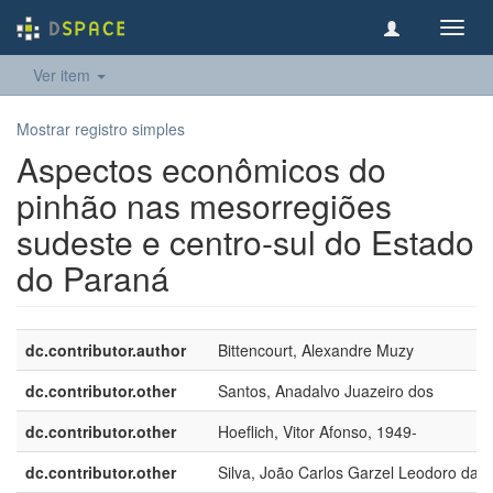
Toggl
navig
Ver item
Mostrar registro simples
Aspectos econômicos do
pinhão nas mesorregiões
sudeste e centro-sul do Estado
do Paraná
dc.contributor.author
Bittencourt, Alexandre Muzy
dc.contributor.other
Santos, Anadalvo Juazeiro dos
dc.contributor.other
Hoeflich, Vitor Afonso, 1949-
dc.contributor.other
Silva, João Carlos Garzel Leodoro da, 