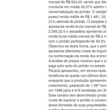
mensal de R$ 824,00, sendo que deste
montante em média 30,37% advém da
comercialização do pinhão. O varejista
possui renda média de R$ 1.461, 32, 
21% advinda do pinhão. O varejista 2
apresenta renda bruta mensal de R$
2.395,32 e o atacadista apresenta uma
renda bruta média mensal de R$ 4.181
com o pinhão participando de 40,5% de
Observou-se desta forma, que o pinhã
apresenta diferentes níveis de importâ
na conformação da renda dos entrevis
A análise de preços mostrou que o valo
pago pelo quilo do pinhão no estado d
Paraná apresentou, em termos reais,
tendência de queda nos últimos doze a
enquanto que a produção apresentou
crescimento, passando de 1.587 tonel
em 1998 para 4.419 toneladas em 201
Esse cenário tem desmotivado produto
rurais de explorar o pinhão e conservar
áreas florestais de suas propriedades. 
análise das margens e markups indicou