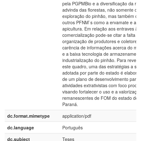
pela PGPMBio e a diversificação da re
advinda das florestas, não somente co
exploração do pinhão, mas também de
outros PFNM`s como a ervamate e a
apicultura. Em relação aos entraves à
comercialização pode-se citar a falta d
organização de produtores e coletores,
carência de informações acerca do me
e a baixa tecnologia de armazenament
industrialização do pinhão. Para revert
este quadro, uma das estratégias a ser
adotada por parte do estado é elabora
de um plano de desenvolvimento para
atividades extrativistas com foco produt
visando fortalecer o uso e a valorizaçã
remanescentes de FOM do estado do
Paraná.
dc.format.mimetype
application/pdf
dc.language
Português
dc.subject
Teses