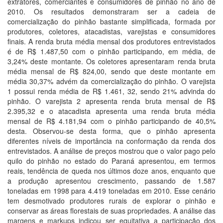
extratores, comerciantes e consumidores de pinhão no ano de
2010. Os resultados demonstraram ser a cadeia de
comercialização do pinhão bastante simplificada, formada por
produtores, coletores, atacadistas, varejistas e consumidores
finais. A renda bruta média mensal dos produtores entrevistados
é de R$ 1.487,50 com o pinhão participando, em média, de
3,24% deste montante. Os coletores apresentaram renda bruta
média mensal de R$ 824,00, sendo que deste montante em
média 30,37% advém da comercialização do pinhão. O varejista
1 possui renda média de R$ 1.461, 32, sendo 21% advinda do
pinhão. O varejista 2 apresenta renda bruta mensal de R$
2.395,32 e o atacadista apresenta uma renda bruta média
mensal de R$ 4.181,94 com o pinhão participando de 40,5%
desta. Observou-se desta forma, que o pinhão apresenta
diferentes níveis de importância na conformação da renda dos
entrevistados. A análise de preços mostrou que o valor pago pelo
quilo do pinhão no estado do Paraná apresentou, em termos
reais, tendência de queda nos últimos doze anos, enquanto que
a produção apresentou crescimento, passando de 1.587
toneladas em 1998 para 4.419 toneladas em 2010. Esse cenário
tem desmotivado produtores rurais de explorar o pinhão e
conservar as áreas florestais de suas propriedades. A análise das
margens e markups indicou ser equitativa a participação dos