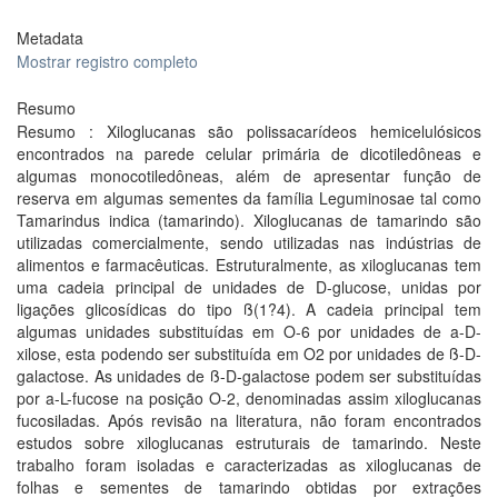
Metadata
Mostrar registro completo
Resumo
Resumo : Xiloglucanas são polissacarídeos hemicelulósicos
encontrados na parede celular primária de dicotiledôneas e
algumas monocotiledôneas, além de apresentar função de
reserva em algumas sementes da família Leguminosae tal como
Tamarindus indica (tamarindo). Xiloglucanas de tamarindo são
utilizadas comercialmente, sendo utilizadas nas indústrias de
alimentos e farmacêuticas. Estruturalmente, as xiloglucanas tem
uma cadeia principal de unidades de D-glucose, unidas por
ligações glicosídicas do tipo ß(1?4). A cadeia principal tem
algumas unidades substituídas em O-6 por unidades de a-D-
xilose, esta podendo ser substituída em O2 por unidades de ß-D-
galactose. As unidades de ß-D-galactose podem ser substituídas
por a-L-fucose na posição O-2, denominadas assim xiloglucanas
fucosiladas. Após revisão na literatura, não foram encontrados
estudos sobre xiloglucanas estruturais de tamarindo. Neste
trabalho foram isoladas e caracterizadas as xiloglucanas de
folhas e sementes de tamarindo obtidas por extrações