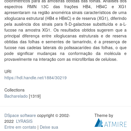
colorimétricos para as amostras obtidas das folhas. Análises dos
espectros RMN 13C das frações HB4, HB4C e XG1
apresentaram na região anomérica sinais característicos de uma
xiloglucana estrutural (HB4 e HB4C) e de reserva (XG1), diferindo
pela ausência dos sinais para ß-D-galactose substituída e a-L-
fucose na amostra XG1. Os resultados obtidos sugerem que a
principal diferença entre xiloglucanas estruturais e de reserva
obtidas das folhas e sementes de tamarindo, é a presença de
fucose nas cadeias laterais do polissacarídeo das folhas, o que
pode significar mudanças na conformação da molécula e
provavelmente na interação com as microfibrilas de celulose.
URI
https://hdl.handle.net/1884/30219
Collections
Bacharelado
[1319]
DSpace software
copyright © 2002-
Theme by
2022
LYRASIS
Entre em contato
|
Deixe sua