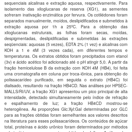
sequenciais alcalinas e extração aquosa, respectivamente. Para
isolamento das xiloglucanas de reserva (XG1), as sementes
sofreram inativação enzimática por fervura. Os cotilédones foram
separados manualmente, moídos, deslipidificados e submetidos à
extração aquosa por 1h a 25ºC. Para a obtenção das
xiloglucanas estruturais, as folhas foram secas, moídas,
despigmentadas, deslipidificadas e submetidas às extrações
seqüenciais: aquosas (5 vezes), EDTA 2% (1 vez) e alcalinas com
KOH a 1 e 4M (3 vezes cada), em diferentes tempos e
temperaturas. Os extratos obtidos foram precipitados com etanol
(3v) e ácido acético foi adicionado até o pH atingir 5,0. A partir da
fração hemicelulose B da extração com KOH 4M (HB4), foi feita
uma cromatografia em coluna por troca-iônica, para obtenção do
polissacarídeo purificado, em seguida o extrato (HB4C) foi
dialisado, resultando na fração HB4CD. Nas análises por HPSEC-
MALLS/RI/UV, a fração XG1 apresentou um pico principal de alta
intensidade, detectado simultaneamente pelo índice de refração
e espalhamento de luz; a fração HB4CD mostrou-se
heterogênea. As proporções Glc:Xyl:Gal determinadas por GLC
para as frações obtidas foram semelhantes aos valores descritos
na literatura para esses polissacarídeos. Os conteúdos de açúcar
total, proteínas e ácido urônico foram determinados por métodos