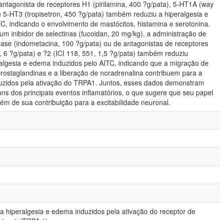
antagonista de receptores H1 (pirilamina, 400 ?g/pata), 5-HT1A (way
u 5-HT3 (tropisetron, 450 ?g/pata) também reduziu a hiperalgesia e
C, indicando o envolvimento de mastócitos, histamina e serotonina.
m inibidor de selectinas (fucoidan, 20 mg/kg), a administração de
enase (indometacina, 100 ?g/pata) ou de antagonistas de receptores
, 6 ?g/pata) e ?2 (ICI 118, 551, 1,5 ?g/pata) também reduziu
eralgesia e edema induzidos pelo AITC, indicando que a migração de
 prostaglandinas e a liberação de noradrenalina contribuem para a
duzidos pela ativação do TRPA1. Juntos, esses dados demonstram
s dos principais eventos inflamatórios, o que sugere que seu papel
lém de sua contribuição para a excitabilidade neuronal.
 hiperalgesia e edema induzidos pela ativação do receptor de