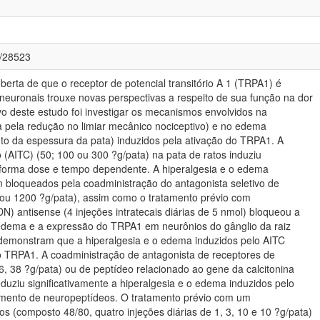
4/28523
erta de que o receptor de potencial transitório A 1 (TRPA1) é
neuronais trouxe novas perspectivas a respeito de sua função na dor
vo deste estudo foi investigar os mecanismos envolvidos na
a pela redução no limiar mecânico nociceptivo) e no edema
o da espessura da pata) induzidos pela ativação do TRPA1. A
to (AITC) (50; 100 ou 300 ?g/pata) na pata de ratos induziu
 forma dose e tempo dependente. A hiperalgesia e o edema
m bloqueados pela coadministração do antagonista seletivo de
u 1200 ?g/pata), assim como o tratamento prévio com
N) antisense (4 injeções intratecais diárias de 5 nmol) bloqueou a
 edema e a expressão do TRPA1 em neurônios do gânglio da raiz
 demonstram que a hiperalgesia e o edema induzidos pelo AITC
 TRPA1. A coadministração de antagonista de receptores de
6, 38 ?g/pata) ou de peptídeo relacionado ao gene da calcitonina
duziu significativamente a hiperalgesia e o edema induzidos pelo
imento de neuropeptídeos. O tratamento prévio com um
s (composto 48/80, quatro injeções diárias de 1, 3, 10 e 10 ?g/pata)