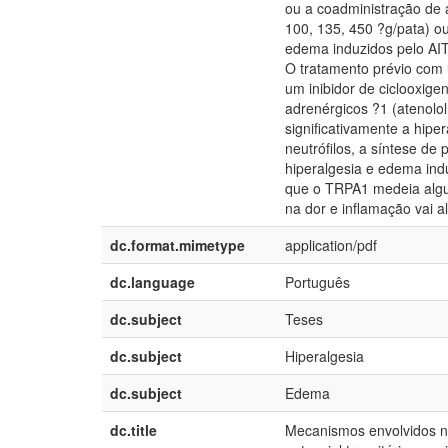
ou a coadministração de 
100, 135, 450 ?g/pata) o
edema induzidos pelo AIT
O tratamento prévio com u
um inibidor de ciclooxig
adrenérgicos ?1 (atenolol
significativamente a hip
neutrófilos, a síntese de
hiperalgesia e edema in
que o TRPA1 medeia algun
na dor e inflamação vai a
dc.format.mimetype
application/pdf
dc.language
Português
dc.subject
Teses
dc.subject
Hiperalgesia
dc.subject
Edema
dc.title
Mecanismos envolvidos na