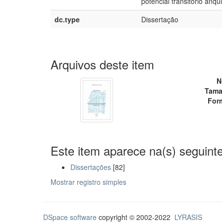
potencial transitório anqu
dc.type
Dissertação
Arquivos deste item
N
Tama
For
Este item aparece na(s) seguinte
Dissertações
[82]
Mostrar registro simples
DSpace software
copyright © 2002-2022
LYRASIS