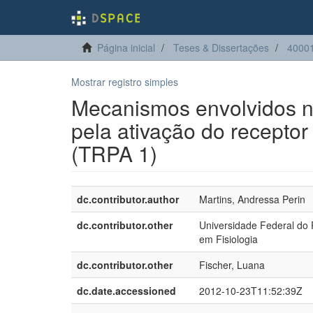
Página inicial
Teses & Dissertações
40001
Mostrar registro simples
Mecanismos envolvidos n
pela ativação do receptor 
(TRPA 1)
dc.contributor.author
Martins, Andressa Perin
dc.contributor.other
Universidade Federal do 
em Fisiologia
dc.contributor.other
Fischer, Luana
dc.date.accessioned
2012-10-23T11:52:39Z