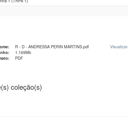
irina 1 (TRPA 1)
ome:
R - D - ANDRESSA PERIN MARTINS.pdf
Visualizar
nho:
1.169Mb
mato:
PDF
(s) coleção(s)