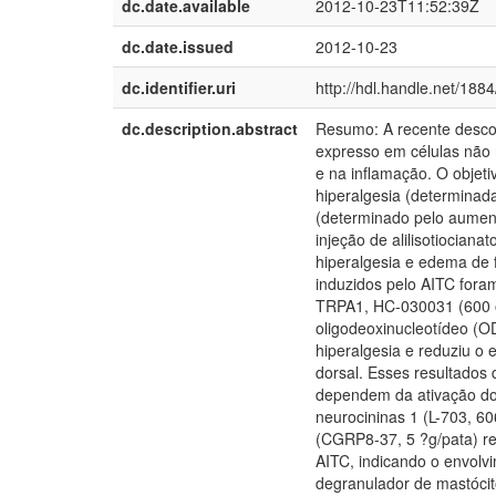
dc.date.available
2012-10-23T11:52:39Z
dc.date.issued
2012-10-23
dc.identifier.uri
http://hdl.handle.net/188
dc.description.abstract
Resumo: A recente descob
expresso em células não 
e na inflamação. O objeti
hiperalgesia (determinad
(determinado pelo aument
injeção de alilisotiociana
hiperalgesia e edema de
induzidos pelo AITC fora
TRPA1, HC-030031 (600 o
oligodeoxinucleotídeo (OD
hiperalgesia e reduziu o
dorsal. Esses resultados
dependem da ativação do
neurocininas 1 (L-703, 60
(CGRP8-37, 5 ?g/pata) re
AITC, indicando o envolv
degranulador de mastócito