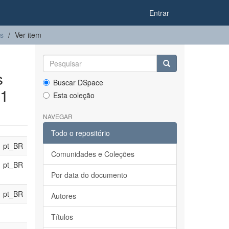
Entrar
es
Ver item
s
Buscar DSpace
 1
Esta coleção
NAVEGAR
Todo o repositório
pt_BR
Comunidades e Coleções
pt_BR
Por data do documento
pt_BR
Autores
Títulos