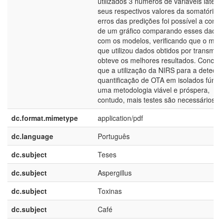
utilizados 3 números de variáveis laten
seus respectivos valores da somatória
erros das predições foi possível a conf
de um gráfico comparando esses dado
com os modelos, verificando que o mo
que utilizou dados obtidos por transmit
obteve os melhores resultados. Conclu
que a utilização da NIRS para a detecç
quantificação de OTA em isolados fúng
uma metodologia viável e próspera,
contudo, mais testes são necessários.
dc.format.mimetype
application/pdf
dc.language
Português
dc.subject
Teses
dc.subject
Aspergillus
dc.subject
Toxinas
dc.subject
Café