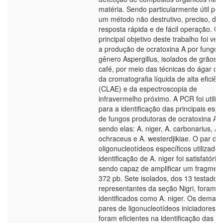
matéria. Sendo particularmente útil por
um método não destrutivo, preciso, de
resposta rápida e de fácil operação. O
principal objetivo deste trabalho foi veri
a produção de ocratoxina A por fungos
gênero Aspergillus, isolados de grãos 
café, por meio das técnicas do ágar co
da cromatografia líquida de alta eficiên
(CLAE) e da espectroscopia de
infravermelho próximo. A PCR foi utiliz
para a identificação das principais espé
de fungos produtoras de ocratoxina A,
sendo elas: A. niger, A. carbonarius, A.
ochraceus e A. westerdjikiae. O par de
oligonucleotídeos específicos utilizado 
identificação de A. niger foi satisfatório,
sendo capaz de amplificar um fragmen
372 pb. Sete isolados, dos 13 testados,
representantes da seção Nigri, foram
identificados como A. niger. Os demais
pares de ligonucleotídeos iniciadores 
foram eficientes na identificação das ou