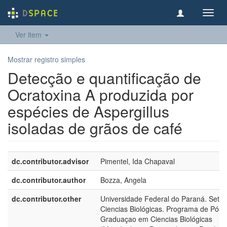
Toggl
navig
Ver item
Mostrar registro simples
Detecção e quantificação de
Ocratoxina A produzida por
espécies de Aspergillus
isoladas de grãos de café
dc.contributor.advisor
Pimentel, Ida Chapaval
dc.contributor.author
Bozza, Angela
dc.contributor.other
Universidade Federal do Paraná. Setor
Ciencias Biológicas. Programa de Pós-
Graduaçao em Ciencias Biológicas