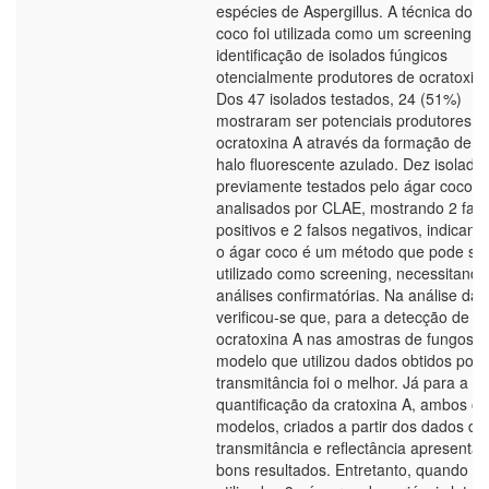
espécies de Aspergillus. A técnica do á
coco foi utilizada como um screening p
identificação de isolados fúngicos
otencialmente produtores de ocratoxina
Dos 47 isolados testados, 24 (51%)
mostraram ser potenciais produtores d
ocratoxina A através da formação de 
halo fluorescente azulado. Dez isolado
previamente testados pelo ágar coco f
analisados por CLAE, mostrando 2 fals
positivos e 2 falsos negativos, indican
o ágar coco é um método que pode se
utilizado como screening, necessitando
análises confirmatórias. Na análise da 
verificou-se que, para a detecção de
ocratoxina A nas amostras de fungos, 
modelo que utilizou dados obtidos por
transmitância foi o melhor. Já para a
quantificação da cratoxina A, ambos os
modelos, criados a partir dos dados de
transmitância e reflectância apresenta
bons resultados. Entretanto, quando