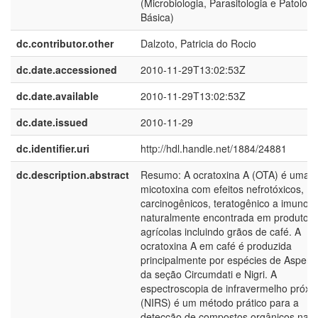
(Microbiologia, Parasitologia e Patologi
Básica)
dc.contributor.other
Dalzoto, Patricia do Rocio
dc.date.accessioned
2010-11-29T13:02:53Z
dc.date.available
2010-11-29T13:02:53Z
dc.date.issued
2010-11-29
dc.identifier.uri
http://hdl.handle.net/1884/24881
dc.description.abstract
Resumo: A ocratoxina A (OTA) é uma
micotoxina com efeitos nefrotóxicos,
carcinogênicos, teratogênico a imunotó
naturalmente encontrada em produtos
agrícolas incluindo grãos de café. A
ocratoxina A em café é produzida
principalmente por espécies de Aspergi
da seção Circumdati e Nigri. A
espectroscopia de infravermelho próxi
(NIRS) é um método prático para a
detecção de compostos orgânicos na