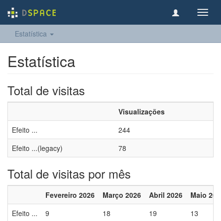
Toggl
navig
Estatística
Estatística
Total de visitas
Visualizações
Efeito ...
244
Efeito ...(legacy)
78
Total de visitas por mês
Fevereiro 2026
Março 2026
Abril 2026
Maio 202
Efeito ...
9
18
19
13