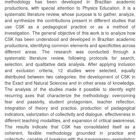
methodology has been developed in Brazilian academic
productions, with special attention to Physics Education. It is a
systematic literature review, whose purpose is to gather, analyze,
and synthesize the contributions present in different studies that
use CSK as a pedagogical practice or as a method of
investigation. The general objective of this work is to analyze how
CSK has been understood and developed in Brazilian academic
productions, identifying common elements and specificities across
different areas. The research was conducted through a
systematic literature review, following protocols for search,
selection, and qualitative data analysis. After applying inclusion
and exclusion criteria, 12 studies were selected, equally
distributed between two categories: the development of CSK in
the Exact and Natural Sciences and in other areas of knowledge.
The analysis of the studies made it possible to identify eight
recurring axes that characterize the methodology: overcoming
fear and passivity, student protagonism, teacher reflection,
integration of theory and practice, production of pedagogical
indicators, valorization of collectivity and dialogue, effectiveness in
different teaching modalities, and expansion of critical awareness.
The results indicate that CSK has consolidated itself as a
coherent, flexible methodology grounded in practice and
collectivity, capable of breaking with the transmission–assimilation