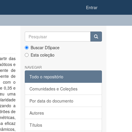
Entrar
Buscar DSpace
Esta coleção
rtir das
óticos e
NAVEGAR
oente de
oente de
Todo o repositório
s, com o
e 0,35 e
Comunidades e Coleções
eceu uma
ularidade
Por data do documento
izando a
drões de
Autores
métricas,
a eficaz
Títulos
inâmicos,