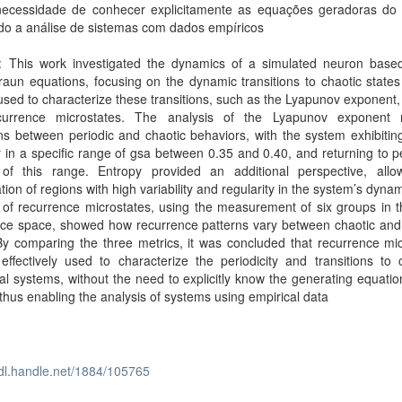
ecessidade de conhecer explicitamente as equações geradoras do 
ndo a análise de sistemas com dados empíricos
t: This work investigated the dynamics of a simulated neuron base
aun equations, focusing on the dynamic transitions to chaotic state
used to characterize these transitions, such as the Lyapunov exponent,
urrence microstates. The analysis of the Lyapunov exponent 
ons between periodic and chaotic behaviors, with the system exhibitin
 in a specific range of gsa between 0.35 and 0.40, and returning to pe
 of this range. Entropy provided an additional perspective, allo
cation of regions with high variability and regularity in the system’s dyna
 of recurrence microstates, using the measurement of six groups in 
nce space, showed how recurrence patterns vary between chaotic and 
By comparing the three metrics, it was concluded that recurrence mi
ffectively used to characterize the periodicity and transitions to 
l systems, without the need to explicitly know the generating equatio
thus enabling the analysis of systems using empirical data
hdl.handle.net/1884/105765