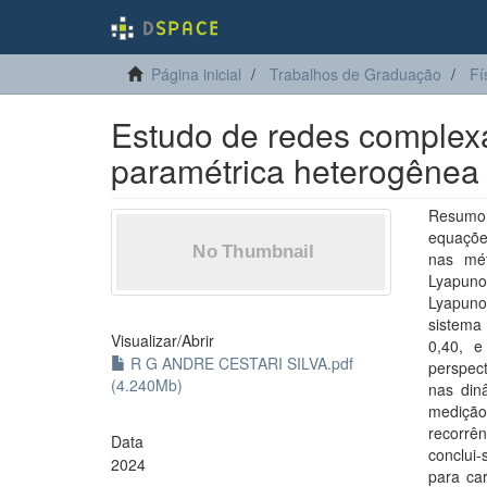
Página inicial
Trabalhos de Graduação
Fí
Estudo de redes complexa
paramétrica heterogênea
Resumo:
equaçõe
nas mét
Lyapuno
Lyapuno
sistema
Visualizar/
Abrir
0,40, e
R G ANDRE CESTARI SILVA.pdf
perspect
(4.240Mb)
nas din
medição
recorrên
Data
conclui
2024
para car