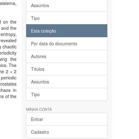
sistema,
Assuntos
Tipo
d on the
s and the
Esta coleção
 entropy,
revealed
Por data do documento
g chaotic
riodicity
Autores
wing the
mics. The
Títulos
the 2 × 2
periodic
Assuntos
crostates
chaos in
Tipo
ns of the
MINHA CONTA
Entrar
Cadastro