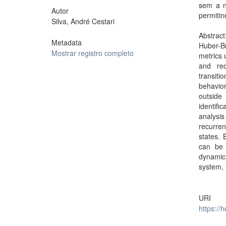
sem a n
Autor
permiti
Silva, André Cestari
Abstrac
Metadata
Huber-Br
Mostrar registro completo
metrics 
and rec
transiti
behavior
outside
identifi
analysis
recurre
states. 
can be e
dynamica
system, 
URI
https://