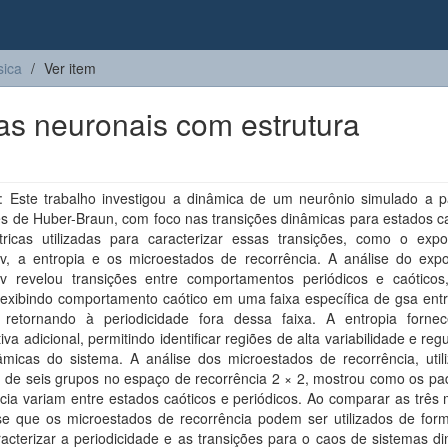
sica
Ver item
s neuronais com estrutura
 Este trabalho investigou a dinâmica de um neurônio simulado a pa
s de Huber-Braun, com foco nas transições dinâmicas para estados ca
ricas utilizadas para caracterizar essas transições, como o exp
v, a entropia e os microestados de recorrência. A análise do exp
v revelou transições entre comportamentos periódicos e caótico
 exibindo comportamento caótico em uma faixa específica de gsa entr
 retornando à periodicidade fora dessa faixa. A entropia forn
iva adicional, permitindo identificar regiões de alta variabilidade e reg
âmicas do sistema. A análise dos microestados de recorrência, util
 de seis grupos no espaço de recorrência 2 × 2, mostrou como os pa
cia variam entre estados caóticos e periódicos. Ao comparar as três 
-se que os microestados de recorrência podem ser utilizados de form
acterizar a periodicidade e as transições para o caos de sistemas d