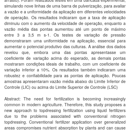
arrasto). Foram realizados testes em uma bancada experimental,
simulando nove linhas de uma barra de pulverização, para avaliar
a vazão e a uniformidade da aplicação em diferentes velocidades
de operação. Os resultados indicaram que a taxa de aplicação
diminuiu com o aumento da velocidade de operação, enquanto a
vazão média das pontas aumentou até um ponto de máximo
entre 3 a 3,5 m s-1. Os testes de variação de pressão
demonstraram uma uniformidade na aplicação, essencial para
aumentar o potencial produtivo das culturas. A análise dos dados
revelou que, embora uma das pontas apresentasse um
coeficiente de variação acima do esperado, as demais pontas
mostraram condições ideais de trabalho, com um coeficiente de
variação inferior a 10%. Os resultados também indicaram uma
robustez e confiabilidade para as pontas de aplicação. Poucas
amostras apresentaram vazão média abaixo do Limite Inferior de
Controle (LIC) ou acima do Limite Superior de Controle (LSC)
Abstract: The need for fertilization is becoming increasingly
common in modern agriculture. Therefore, this study proposes a
new approach to topdressing fertilization using liquid fertilizers
due to the problems associated with conventional nitrogen
topdressing. Conventional fertilizer application over generalized
areas compromises nutrient absorption by plants and can cause