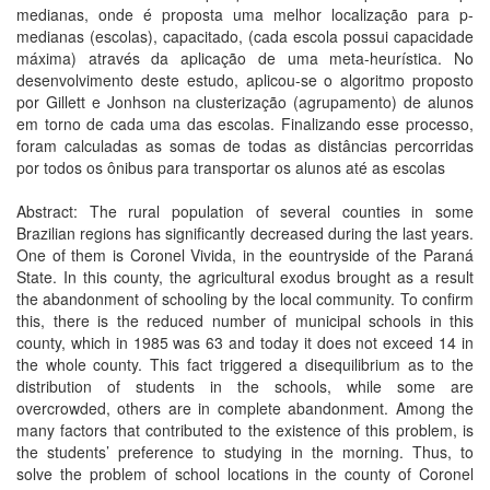
medianas, onde é proposta uma melhor localização para p-
medianas (escolas), capacitado, (cada escola possui capacidade
máxima) através da aplicação de uma meta-heurística. No
desenvolvimento deste estudo, aplicou-se o algoritmo proposto
por Gillett e Jonhson na clusterização (agrupamento) de alunos
em torno de cada uma das escolas. Finalizando esse processo,
foram calculadas as somas de todas as distâncias percorridas
por todos os ônibus para transportar os alunos até as escolas
Abstract: The rural population of several counties in some
Brazilian regions has significantly decreased during the last years.
One of them is Coronel Vivida, in the eountryside of the Paraná
State. In this county, the agricultural exodus brought as a result
the abandonment of schooling by the local community. To confirm
this, there is the reduced number of municipal schools in this
county, which in 1985 was 63 and today it does not exceed 14 in
the whole county. This fact triggered a disequilibrium as to the
distribution of students in the schools, while some are
overcrowded, others are in complete abandonment. Among the
many factors that contributed to the existence of this problem, is
the students’ preference to studying in the morning. Thus, to
solve the problem of school locations in the county of Coronel