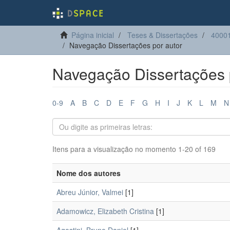
Página inicial
Teses & Dissertações
4000
Navegação Dissertações por autor
Navegação Dissertações 
0-9
A
B
C
D
E
F
G
H
I
J
K
L
M
N
Itens para a visualização no momento 1-20 of 169
Nome dos autores
Abreu Júnior, Valmei
[1]
Adamowicz, Elizabeth Cristina
[1]