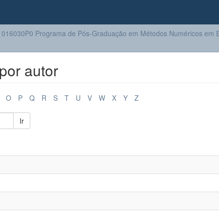
1016030P0 Programa de Pós-Graduação em Métodos Numéricos em E
por autor
O
P
Q
R
S
T
U
V
W
X
Y
Z
Ir