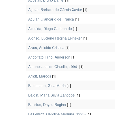
Agostini, Bruno Daniel
[1]
Aguiar, Bárbara de Cássia Xavier
[1]
Aguiar, Giancarlo de França
[1]
Almeida, Diego Cadena de
[1]
Alonso, Luciene Regina Leineker
[1]
Alves, Arileide Cristina
[1]
Andolfato Filho, Anderson
[1]
Antunes Junior, Claudio, 1994-
[1]
Arndt, Marcos
[1]
Bachmann, Gina Maria
[1]
Baldin, Maria Sílvia Zancope
[1]
Batistus, Dayse Regina
[1]
Baziewicz, Carolina Meduna, 1993-
[1]