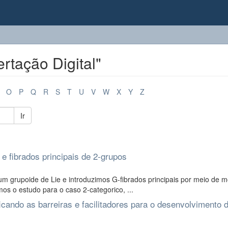
rtação Digital"
O
P
Q
R
S
T
U
V
W
X
Y
Z
Ir
e fibrados principais de 2-grupos
 grupoide de Lie e introduzimos G-fibrados principais por meio de m
os o estudo para o caso 2-categorico, ...
cando as barreiras e facilitadores para o desenvolvimento