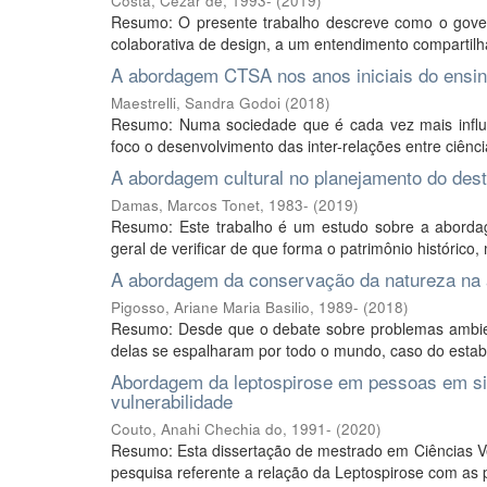
Costa, Cezar de, 1993-
(
2019
)
Resumo: O presente trabalho descreve como o gove
colaborativa de design, a um entendimento compartilha
A abordagem CTSA nos anos iniciais do ensino
Maestrelli, Sandra Godoi
(
2018
)
Resumo: Numa sociedade que é cada vez mais influ
foco o desenvolvimento das inter-relações entre ciênc
A abordagem cultural no planejamento do dest
Damas, Marcos Tonet, 1983-
(
2019
)
Resumo: Este trabalho é um estudo sobre a abordage
geral de verificar de que forma o patrimônio histórico,
A abordagem da conservação da natureza na av
Pigosso, Ariane Maria Basilio, 1989-
(
2018
)
Resumo: Desde que o debate sobre problemas ambienta
delas se espalharam por todo o mundo, caso do estabe
Abordagem da leptospirose em pessoas em sit
vulnerabilidade
Couto, Anahi Chechia do, 1991-
(
2020
)
Resumo: Esta dissertação de mestrado em Ciências Ve
pesquisa referente a relação da Leptospirose com as 