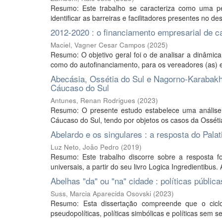
Resumo: Este trabalho se caracteriza como uma pes
identificar as barreiras e facilitadores presentes no d
2012-2020 : o financiamento empresarial de 
Maciel, Vagner Cesar Campos
(
2025
)
Resumo: O objetivo geral foi o de analisar a dinâmi
como do autofinanciamento, para os vereadores (as) el
Abecásia, Ossétia do Sul e Nagorno-Karabakh 
Cáucaso do Sul
Antunes, Renan Rodrigues
(
2023
)
Resumo: O presente estudo estabelece uma análise a
Cáucaso do Sul, tendo por objetos os casos da Osséti
Abelardo e os singulares : a resposta do Pala
Luz Neto, João Pedro
(
2019
)
Resumo: Este trabalho discorre sobre a resposta f
universais, a partir do seu livro Logica Ingredientibus.
Abelhas "da" ou "na" cidade : políticas públic
Suss, Marcia Aparecida Osovski
(
2023
)
Resumo: Esta dissertação compreende que o ciclo 
pseudopolíticas, políticas simbólicas e políticas sem se