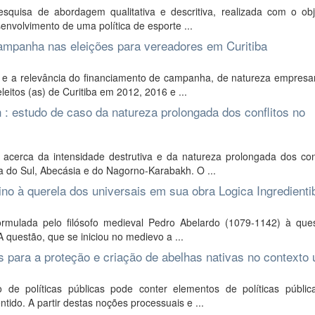
quisa de abordagem qualitativa e descritiva, realizada com o obj
esenvolvimento de uma política de esporte ...
campanha nas eleições para vereadores em Curitiba
ca e a relevância do financiamento de campanha, de natureza empresa
eitos (as) de Curitiba em 2012, 2016 e ...
: estudo de caso da natureza prolongada dos conflitos no
cerca da intensidade destrutiva e da natureza prolongada dos conf
a do Sul, Abecásia e do Nagorno-Karabakh. O ...
tino à querela dos universais em sua obra Logica Ingredienti
ormulada pelo filósofo medieval Pedro Abelardo (1079-1142) à que
 A questão, que se iniciou no medievo a ...
as para a proteção e criação de abelhas nativas no contexto
de políticas públicas pode conter elementos de políticas pública
ntido. A partir destas noções processuais e ...