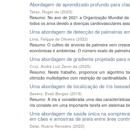
Abordagem de aprendizado profundo para clas
Tarso, Roger de
(
2023
)
Resumo: No ano de 2021 a Organização Mundial da
todos os anos devido a doenças cardiovasculares asso
Uma abordagem de detecção de palmeiras em
Lima, Felippe de Oliveira
(
2022
)
Resumo: O cultivo de árvores de palmeira vem cresce
econômicas e ambientas. O número exato de palmeira
Uma abordagem de gradiente projetado para ot
Cruz, André Luiz Zanin da
(
2025
)
Resumo: Neste trabalho, propomos um algoritmo 
otimizão multiobjetivo com restrição de cardinalidade.
Uma abordagem de localização de íris basea
Severo, Evair Borges
(
2019
)
Resumo: A iris é considerada uma das características
íris consiste em uma importante tarefa em sistemas bi
Uma abordagem de saúde única na soroprevalê
em cães e amostras de areia entre áres contin
Delai, Ruana Renostro
(
2022
)