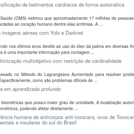
sificação de batimentos cardíacos de forma automática
 Saúde (OMS) estimou que aproximadamente 17 milhões de pessoa
ciadas ao coração humano dentre elas arritmias. A ...
 imagens aéreas com Yolo e Darknet
ndo nos últimos anos devido ao uso do óleo da palma em diversas fin
s é uma importante informação para contagem ...
imização multiobjetivo com restrição de cardinalidade
baseado no Método do Lagrangeano Aumentado para resolver prob
 Especificamente, como são problemas difíceis de ...
da em aprendizado profundo
 biométricas que possui maior grau de unicidade. A localização auto
ométricos, podendo afetar diretamente ...
ncia humana de anticorpos anti-toxocara, ovos de Toxocar
entais e insulares do sul do Brasil