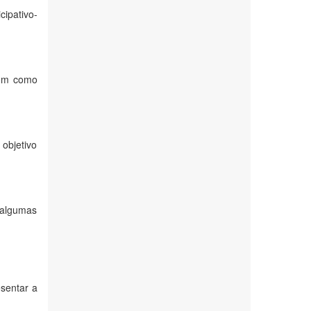
ipativo-
tem como
objetivo
 algumas
sentar a