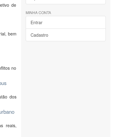
etivo de
MINHA CONTA
Entrar
rial, bem
Cadastro
litos no
bus
stão dos
 urbano
s reais,