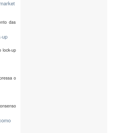
 market
ento das
k-up
o lock-up
pressa o
consenso
 como