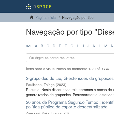
Página inicial
Navegação por tipo
Navegação por tipo "Disse
0-9
A
B
C
D
E
F
G
H
I
J
K
L
M
N
Itens para a visualização no momento 1-20 of 9664
2-grupoides de Lie, G-extensões de grupoides 
Paulichen, Thiago
(
2023
)
Resumo: Nesta dissertacao relembramos a nocao de um
generalizados de grupoides. Posteriormente, estendem
20 anos de Programa Segundo Tempo : identifi
política pública de esporte descentralizada
Zamboni, Kaio Julio
(
2023
)