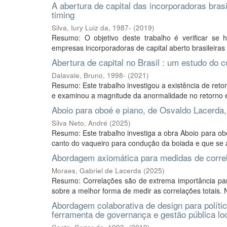
A abertura de capital das incorporadoras brasi
timing
Silva, Iury Luiz da, 1987-
(
2019
)
Resumo: O objetivo deste trabalho é verificar se h
empresas incorporadoras de capital aberto brasileiras 
Abertura de capital no Brasil : um estudo do
Dalavale, Bruno, 1998-
(
2021
)
Resumo: Este trabalho investigou a existência de ret
e examinou a magnitude da anormalidade no retorno e
Aboio para oboé e piano, de Osvaldo Lacerda,
Silva Neto, André
(
2025
)
Resumo: Este trabalho investiga a obra Aboio para o
canto do vaqueiro para condução da boiada e que se a
Abordagem axiomática para medidas de correl
Moraes, Gabriel de Lacerda
(
2025
)
Resumo: Correlações são de extrema importância par
sobre a melhor forma de medir as correlações totais. N
Abordagem colaborativa de design para políti
ferramenta de governança e gestão pública lo