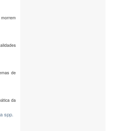
s morrem
alidades
lemas de
mática da
a spp.