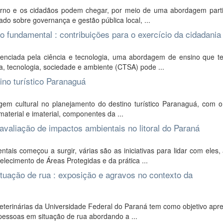
rno e os cidadãos podem chegar, por meio de uma abordagem partic
do sobre governança e gestão pública local, ...
 fundamental : contribuições para o exercício da cidadania
enciada pela ciência e tecnologia, uma abordagem de ensino que 
ia, tecnologia, sociedade e ambiente (CTSA) pode ...
ino turístico Paranaguá
m cultural no planejamento do destino turístico Paranaguá, com o 
 material e imaterial, componentes da ...
aliação de impactos ambientais no litoral do Paraná
is começou a surgir, várias são as iniciativas para lidar com eles,
lecimento de Áreas Protegidas e da prática ...
uação de rua : exposição e agravos no contexto da
terinárias da Universidade Federal do Paraná tem como objetivo apre
pessoas em situação de rua abordando a ...