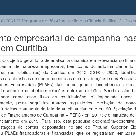
016061P2 Programa de Pós-Graduação em Ciência Política
Disse
ento empresarial de campanha na
 em Curitiba
O objetivo geral foi o de analisar a dinâmica e a relevância do fina
anha, de natureza empresarial, bem como do autofinanciamento,
res (as) eleitos (as) de Curitiba em 2012, 2016 e 2020, identifi
is características de quem recebeu as maiores doações e das Pessoas
dades Empresariais (PLAEs), tais como gênero, incumbência, arrec
nio, além de estabelecer relações entre as eleições. Sendo assim, b
nder como esse fluxo de contribuições foi impactado nesse 
almente, pelos seguintes marcos regulatórios: proibição de doa
 jurídicas e aumento do teto do autofinanciamento em 2015; criação 
l de Financiamento de Campanha – FEFC - em 2017; e diminuição do l
nciamento em 2019. Para isso, esta pesquisa exploratória/descritiva
stações de contas, depositadas no site do Tribunal Superior Elei
icou PLAEs financiadoras e financiadas, que se registraram, em 2016