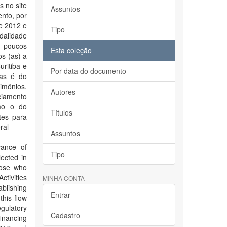
 no site
Assuntos
nto, por
de 2012 e
Tipo
dalidade
m poucos
Esta coleção
s (as) a
uritiba e
Por data do documento
tas é do
mônios.
Autores
ciamento
omo o do
Títulos
tes para
ral
Assuntos
vance of
Tipo
lected in
hose who
tivities
MINHA CONTA
ablishing
Entrar
this flow
gulatory
Cadastro
financing