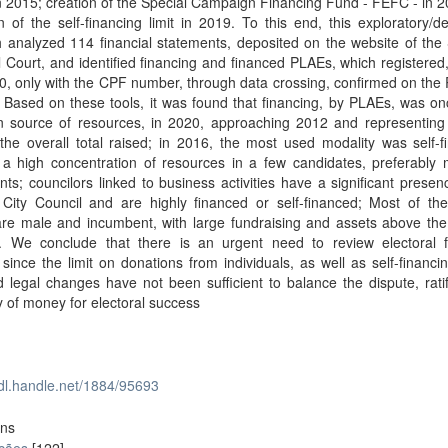
in 2015; creation of the Special Campaign Financing Fund - FEFC - in 
n of the self-financing limit in 2019. To this end, this exploratory/de
 analyzed 114 financial statements, deposited on the website of the
l Court, and identified financing and financed PLAEs, which registered
, only with the CPF number, through data crossing, confirmed on the
 Based on these tools, it was found that financing, by PLAEs, was o
n source of resources, in 2020, approaching 2012 and representing
 the overall total raised; in 2016, the most used modality was self-f
s a high concentration of resources in a few candidates, preferably
ts; councilors linked to business activities have a significant presen
 City Council and are highly financed or self-financed; Most of the
re male and incumbent, with large fundraising and assets above the 
. We conclude that there is an urgent need to review electoral f
, since the limit on donations from individuals, as well as self-financing,
 legal changes have not been sufficient to balance the dispute, rati
ty of money for electoral success
hdl.handle.net/1884/95693
ons