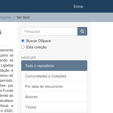
Entrar
rtações
Ver item
s
Buscar DSpace
Esta coleção
nciamento
 para os
NAVEGAR
cando as
 Ligadas
Todo o repositório
adação e
uscou-se
Comunidades e Coleções
período,
ções por
Por data do documento
do Fundo
imite do
Autores
 analisou
toral, e
Títulos
 e 2020,