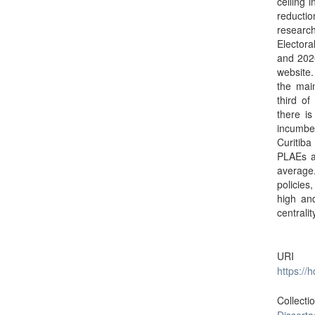
ceiling 
reductio
research
Electora
and 2020
website.
the mai
third of
there i
incumben
Curitiba
PLAEs a
average
policies
high and
centrali
URI
https://
Collecti