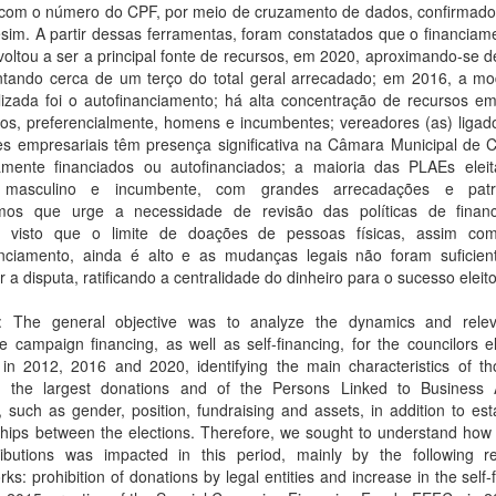
com o número do CPF, por meio de cruzamento de dados, confirmados
im. A partir dessas ferramentas, foram constatados que o financiame
oltou a ser a principal fonte de recursos, em 2020, aproximando-se 
ntando cerca de um terço do total geral arrecadado; em 2016, a mo
ilizada foi o autofinanciamento; há alta concentração de recursos e
os, preferencialmente, homens e incumbentes; vereadores (as) ligado
es empresariais têm presença significativa na Câmara Municipal de C
amente financiados ou autofinanciados; a maioria das PLAEs elei
 masculino e incumbente, com grandes arrecadações e patri
mos que urge a necessidade de revisão das políticas de finan
al, visto que o limite de doações de pessoas físicas, assim c
anciamento, ainda é alto e as mudanças legais não foram suficien
ar a disputa, ratificando a centralidade do dinheiro para o sucesso eleito
t: The general objective was to analyze the dynamics and rele
e campaign financing, as well as self-financing, for the councilors e
a in 2012, 2016 and 2020, identifying the main characteristics of t
d the largest donations and of the Persons Linked to Business Ac
 such as gender, position, fundraising and assets, in addition to est
ships between the elections. Therefore, we sought to understand how 
ributions was impacted in this period, mainly by the following re
ks: prohibition of donations by legal entities and increase in the self-