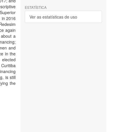
2017; and
scriptive
ESTATÍSTICA
 Superior
Ver as estatísticas de uso
, in 2016
 Redesim
nce again
 about a
inancing;
 men and
ce in the
 elected
Curitiba
inancing
 is still
fying the