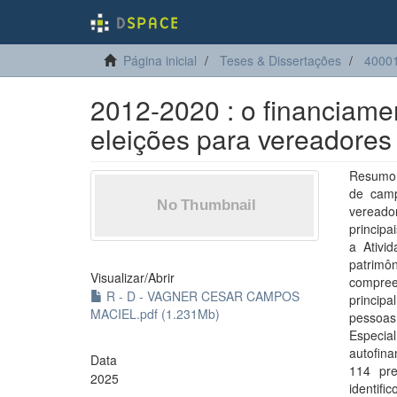
Página inicial
Teses & Dissertações
40001
2012-2020 : o financiam
eleições para vereadores
Resumo: 
de camp
vereado
principa
a Ativi
patrimô
Visualizar/
Abrir
compree
R - D - VAGNER CESAR CAMPOS
princip
MACIEL.pdf (1.231Mb)
pessoas
Especia
autofina
Data
114 pre
2025
identif