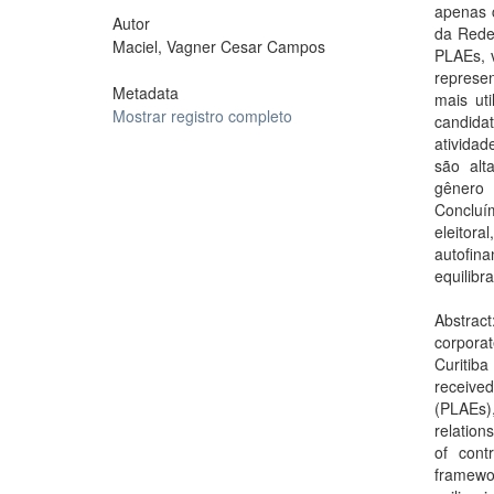
apenas 
Autor
da Redes
Maciel, Vagner Cesar Campos
PLAEs, v
represe
Metadata
mais ut
Mostrar registro completo
candidat
atividad
são alt
gênero
Concluí
eleitor
autofin
equilibr
Abstrac
corporat
Curitib
receive
(PLAEs),
relation
of cont
framewor