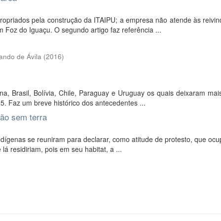
propriados pela construção da ITAIPU; a empresa não atende às reivi
z do Iguaçu. O segundo artigo faz referência ...
nando de Ávila
(
2016
)
na, Brasil, Bolívia, Chile, Paraguay e Uruguay os quais deixaram ma
5. Faz um breve histórico dos antecedentes ...
tão sem terra
dígenas se reuniram para declarar, como atitude de protesto, que oc
 residiriam, pois em seu habitat, a ...