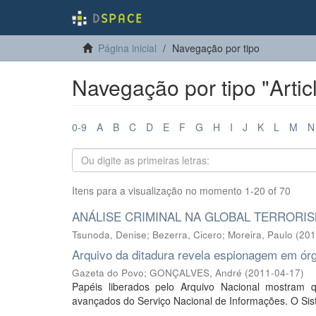
Página inicial
Navegação por tipo
Navegação por tipo "Artic
0-9
A
B
C
D
E
F
G
H
I
J
K
L
M
N
Itens para a visualização no momento 1-20 of 70
ANÁLISE CRIMINAL NA GLOBAL TERRORI
Tsunoda, Denise
;
Bezerra, Cicero
;
Moreira, Paulo
(
201
Arquivo da ditadura revela espionagem em ór
Gazeta do Povo; GONÇALVES, André
(
2011-04-17
)
Papéis liberados pelo Arquivo Nacional mostram 
avançados do Serviço Nacional de Informações. O Sis