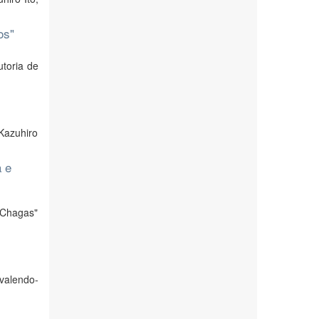
os"
utoria de
 Kazuhiro
a e
 Chagas"
valendo-