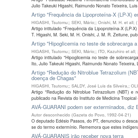
Julio Takeuki Higashi, Raimundo Nonato Teixeira, Luis
Artigo "Frequência da Lipoproteína-X (LP-X) 
HIGASHI, Tsutomu;
;
SEKI, Mário;
;
Onishi, M. H. et all
;
(
Artigo intitulado "Frequência da Lipoproteína-X (LP-X
T. Higashi, M. Seki, M. H. Onishi, J. M. R. Zeitune, pu
Artigo "Hipoglicemia no teste de sobrecarga a
HIGASHI, Tsutomu;
;
SEKI, Mário;
;
ITO, Kazuhiro et all
;
Artigo intitulado "Hipoglicemia no teste de sobrecar
Ito, Julio Takeuki Higashi, Raimundo Nonato Teixeira, L
Artigo "Redução do Nitroblue Tetrazolium (NB
doença de Chagas"
HIGASHI, Tsutomu;
;
SALDY, José Luis da Silveira,
;
OLI
Artigo "Redução do Nitroblue Tetrazolium (NBT) e 
publicado na Revista do Instituto de Medicina Tropical
AVÁ-GUARANI podem ser exterminados, diz 
Autor desconhecido
(
Gazeta do Povo
,
1992-04-21
)
O deputado Edésio Passos, do PT, denunciou o descas
se do termo extermínio. Rememora que estes indígenas 
AVÁ-GUARANIS irão receber nova terra