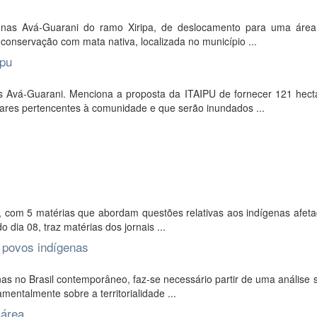
ígenas Avá-Guarani do ramo Xiripa, de deslocamento para uma áre
conservação com mata nativa, localizada no município ...
ipu
s Avá-Guarani. Menciona a proposta da ITAIPU de fornecer 121 hect
res pertencentes à comunidade e que serão inundados ...
94, com 5 matérias que abordam questões relativas aos indígenas afet
o dia 08, traz matérias dos jornais ...
s povos indígenas
as no Brasil contemporâneo, faz-se necessário partir de uma análise 
entalmente sobre a territorialidade ...
área