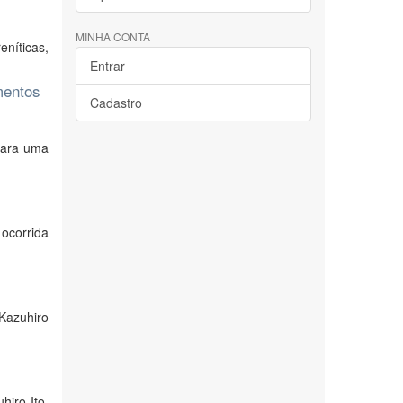
MINHA CONTA
níticas,
Entrar
mentos
Cadastro
 para uma
 ocorrida
 Kazuhiro
hiro Ito,