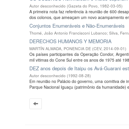
Autor desconhecido
(
Gazeta do Povo
,
1982-03-05
)
A primeira nota faz referência à reunião de 600 desa
dos colonos, que ameaçam um novo acampamento em Fo
Conjuntos Enumeráveis e Não-Enumeráveis
Thomé, João Antonio Francisconi Lubanco
;
Silva, Fer
DERECHOS HUMANOS Y MEMORIA
MARTÍN ALMADA, PONENCIA DE
(
CEV
,
2014-09-01
)
Os países participantes da Operação Condor, Argenti
mil vitimas do Cone Sul entre os anos de 1975 até 198
DEZ anos depois de Itaipu os Avá-Guarani es
Autor desconhecido
(
1992-08-28
)
Em reunião no Palácio do governo, uma comitiva de in
Parque Nacional Iguaçu (patrimônio da humanidade) e lá