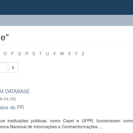
le"
O
P
Q
R
S
T
U
V
W
X
Y
Z
Ir
SM DATABASE
6-04-28
)
gãos do PR
que instituições públicas, como Copel e UFPR, funcionavam com
tema Nacional de Informações e Contrainformações ...