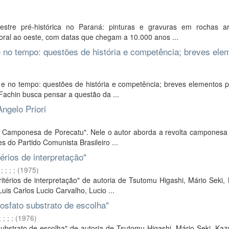
estre pré-histórica no Paraná: pinturas e gravuras em rochas are
ral ao oeste, com datas que chegam a 10.000 anos ...
o e no tempo: questões de história e competência; breves ele
paço e no tempo: questões de história e competência; breves elementos
 Fachin busca pensar a questão da ...
ngelo Priori
olta Camponesa de Porecatu". Nele o autor aborda a revolta camponesa
s do Partido Comunista Brasileiro ...
érios de interpretação"
;
;
;
;
;
(
1975
)
ritérios de interpretação" de autoria de Tsutomu Higashi, Mário Seki,
uis Carlos Lucio Carvalho, Lucio ...
fosfato substrato de escolha"
;
;
;
;
(
1976
)
substrato de escolha" de autoria de Tsutomu Higashi, Mário Seki, Kazu