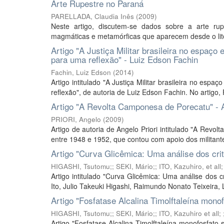
Arte Rupestre no Paraná
PARELLADA, Claudia Inês
(
2009
)
Neste artigo, discutem-se dados sobre a arte rup
magmáticas e metamórficas que aparecem desde o lito
Artigo "A Justiça Militar brasileira no espaç
para uma reflexão" - Luiz Edson Fachin
Fachin, Luiz Edson
(
2014
)
Artigo intitulado "A Justiça Militar brasileira no es
reflexão", de autoria de Luiz Edson Fachin. No artigo,
Artigo "A Revolta Camponesa de Porecatu" - A
PRIORI, Angelo
(
2009
)
Artigo de autoria de Angelo Priori intitulado "A Rev
entre 1948 e 1952, que contou com apoio dos militante
Artigo "Curva Glicêmica: Uma análise dos crit
HIGASHI, Tsutomu;
;
SEKI, Mário;
;
ITO, Kazuhiro, et all
Artigo intitulado "Curva Glicêmica: Uma análise dos c
Ito, Julio Takeuki Higashi, Raimundo Nonato Teixeira, L
Artigo "Fosfatase Alcalina Timolftaleína mono
HIGASHI, Tsutomu;
;
SEKI, Mário;
;
ITO, Kazuhiro et all
;
Artigo "Fosfatase Alcalina Timolftaleína monofosfato 