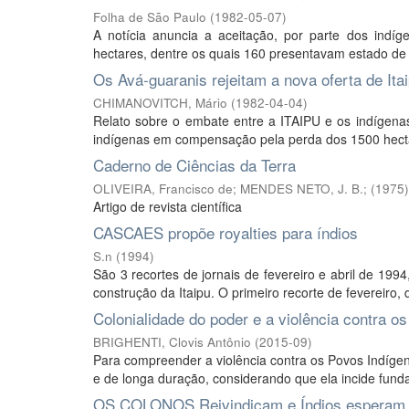
Folha de São Paulo
(
1982-05-07
)
A notícia anuncia a aceitação, por parte dos ind
hectares, dentre os quais 160 presentavam estado de 
Os Avá-guaranis rejeitam a nova oferta de Ita
CHIMANOVITCH, Mário
(
1982-04-04
)
Relato sobre o embate entre a ITAIPU e os indígena
indígenas em compensação pela perda dos 1500 hecta
Caderno de Ciências da Terra
OLIVEIRA, Francisco de
;
MENDES NETO, J. B.
;
(
1975
)
Artigo de revista científica
CASCAES propõe royalties para índios
S.n
(
1994
)
São 3 recortes de jornais de fevereiro e abril de 19
construção da Itaipu. O primeiro recorte de fevereiro, d
Colonialidade do poder e a violência contra o
BRIGHENTI, Clovis Antônio
(
2015-09
)
Para compreender a violência contra os Povos Indígen
e de longa duração, considerando que ela incide fundam
OS COLONOS Reivindicam e Índios esperam 