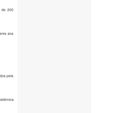
a de 200
ares aos
ados pela
sistêmica