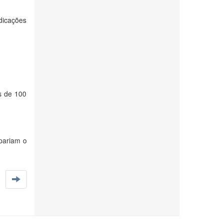
ndicações
is de 100
upariam o