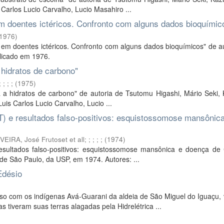
 Carlos Lucio Carvalho, Lucio Masahiro ...
em doentes ictéricos. Confronto com alguns dados bioquímic
1976
)
) em doentes ictéricos. Confronto com alguns dados bioquímicos" de a
blicado em 1976.
 hidratos de carbono"
;
;
;
;
(
1975
)
ga a hidratos de carbono" de autoria de Tsutomu Higashi, Mário Seki,
uis Carlos Lucio Carvalho, Lucio ...
T) e resultados falso-positivos: esquistossomose mansônic
VEIRA, José Frutoset et all
;
;
;
;
;
(
1974
)
resultados falso-positivos: esquistossomose mansônica e doença de
 de São Paulo, da USP, em 1974. Autores: ...
Edésio
o com os indígenas Avá-Guarani da aldeia de São Miguel do Iguaçu, 
tiveram suas terras alagadas pela Hidrelétrica ...