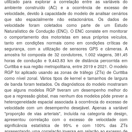
utilizado para explorar a correlação entre as variáveis do
ambiente construído (AC) e a ocorrência de excesso de
velocidade, devido à capacidade do modelo de analisar cenários
que são espacialmente não estacionários. Os dados de
velocidade foram coletados como parte de um Estudo
Naturalístico de Condução (ENC). O ENC consiste em monitorar
o comportamento dos motoristas em seus próprios veículos,
tanto em condições normais como em condições críticas de
segurança, com a utilização de sensores GPS e câmeras. A
amostra foi composta de 32 condutores, 1.002 viagens, 381,45
horas de condução e 9,443.83 km de distância percorrida em
Curitiba e sua região metropolitana, entre 2019 e 2021. O modelo
RGP foi aplicado usando as zonas de tráfego (ZTs) de Curitiba
como nível zonal. Vários tipos de kernel e tamanhos de largura
de banda foram testados. Os diagnósticos do modelo mostraram
que alguns modelos RGP tiveram um desempenho melhor do
que a regressão global, mas nenhum dos modelos pôde prever a
heterogeneidade espacial associada à ocorrência do excesso de
velocidade com um desempenho desejável. Apenas a variável
"proporção de vias arteriais", incluída na categoria de design,
apresentou correlação com o excesso de velocidade com
significância estatística de 95% e com 100% das ZTs
apresentando uma correlação inversa em relação ao excesso de