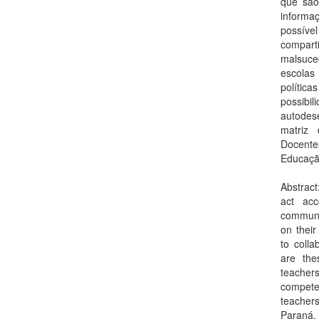
que são
informa
possíve
compar
malsuce
escolas
política
possibi
autodes
matriz 
Docente
Educaçã
Abstract
act acc
communi
on their 
to colla
are the
teachers
compete
teacher
Paraná. 