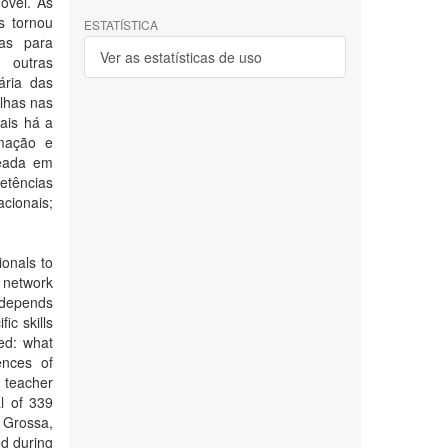
óvel. As
s tornou
ESTATÍSTICA
cas para
Ver as estatísticas de uso
 outras
ária das
lhas nas
tais há a
rmação e
seada em
etências
cionais;
onals to
 network
 depends
fic skills
ed: what
ences of
l teacher
l of 339
 Grossa,
ed during