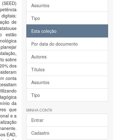
o (SEED)
Assuntos
petência
igitais:
Tipo
zação de
nstatouse
Esta coleção
o estão
nológica
Por data do documento
planejar
talação,
Autores
to sobre
r 20% dos
Títulos
nsideram
em conta
Assuntos
ecessitam
tilizando
Tipo
dagógica
mínio da
ores que
MINHA CONTA
onal e a
Entrar
ualização
manente.
Cadastro
rsos EAD,