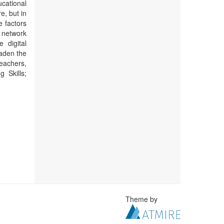
cational
e, but in
e factors
 network
 digital
oaden the
teachers,
 Skills;
Theme by