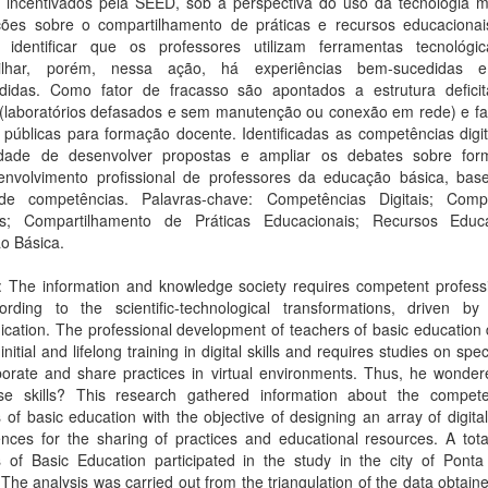
 incentivados pela SEED, sob a perspectiva do uso da tecnologia m
ções sobre o compartilhamento de práticas e recursos educacionai
l identificar que os professores utilizam ferramentas tecnológi
tilhar, porém, nessa ação, há experiências bem-sucedidas e
didas. Como fator de fracasso são apontados a estrutura deficit
 (laboratórios defasados e sem manutenção ou conexão em rede) e fa
s públicas para formação docente. Identificadas as competências digi
lidade de desenvolver propostas e ampliar os debates sobre fo
envolvimento profissional de professores da educação básica, ba
de competências. Palavras-chave: Competências Digitais; Comp
s; Compartilhamento de Práticas Educacionais; Recursos Educa
o Básica.
: The information and knowledge society requires competent professi
ording to the scientific-technological transformations, driven by
cation. The professional development of teachers of basic education
initial and lifelong training in digital skills and requires studies on speci
borate and share practices in virtual environments. Thus, he wonder
se skills? This research gathered information about the compet
 of basic education with the objective of designing an array of digita
nces for the sharing of practices and educational resources. A tota
s of Basic Education participated in the study in the city of Ponta
The analysis was carried out from the triangulation of the data obtain