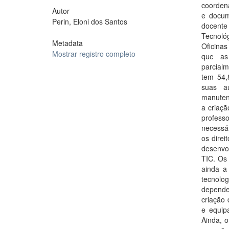
coorden
Autor
e docum
Perin, Eloni dos Santos
docente
Tecnoló
Metadata
Oficinas
Mostrar registro completo
que as
parcial
tem 54,
suas au
manuten
a criaçã
profess
necessár
os direi
desenvol
TIC. Os
ainda a
tecnolo
dependem
criação 
e equip
Ainda, o