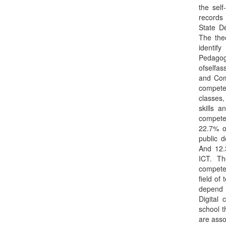
the sel
records 
State D
The the
identif
Pedagog
ofselfas
and Comm
compete
classes
skills 
compete
22.7% of
public d
And 12.3
ICT. Th
competen
field of
depend o
Digital
school t
are asso