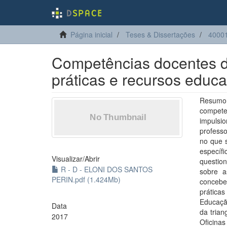
Página inicial
Teses & Dissertações
40001
Competências docentes di
práticas e recursos educa
Resumo
compete
impulsi
profess
no que s
específ
Visualizar/
Abrir
questio
R - D - ELONI DOS SANTOS
sobre a
PERIN.pdf (1.424Mb)
concebe
prática
Educação
Data
da trian
2017
Oficina