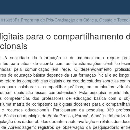
016058P1 Programa de Pós-Graduação em Ciência, Gestão e Tecnolo
gitais para o compartilhamento 
cionais
: A sociedade da informação e do conhecimento requer profis
ntes para atuar de acordo com as transformações científico-tecno
onadas pela comunicação em rede. O desenvolvimento profissi
ores de educação básica depende da sua formação inicial e ao longo 
e refere às competências digitais e carece de estudos sobre as comp
icas para colaborar e compartilhar práticas, em ambientes virtuais
nou-se: quais são essas competências? Esta pesquisa reuniu inf
s competências dos professores de educação básica com o obj
r uma matriz de competências digitais docentes para o compartilha
s e recursos educacionais. Participaram da pesquisa, 339 profes
 Básica no município de Ponta Grossa, Paraná. A análise foi realizada
gulação dos dados obtidos durante a auto avaliação e relatos dos do
s de Aprendizagem; registros de observação da pesquisadora; entre