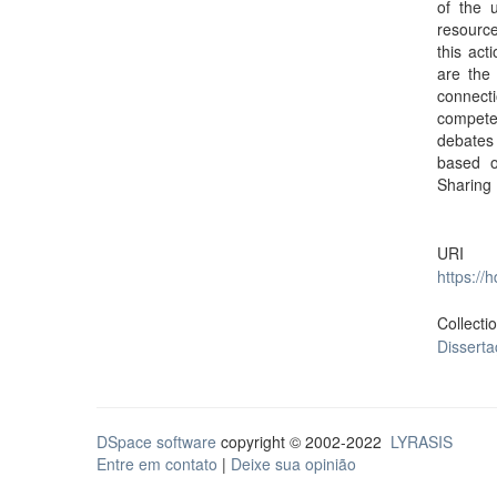
of the 
resource
this act
are the 
connecti
competen
debates 
based o
Sharing 
URI
https://
Collecti
Dissert
DSpace software
copyright © 2002-2022
LYRASIS
Entre em contato
|
Deixe sua opinião