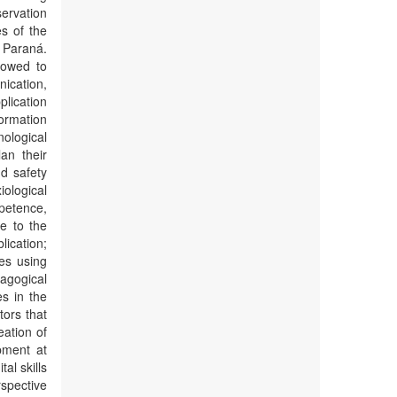
ervation
es of the
 Paraná.
lowed to
ication,
lication
formation
nological
an their
d safety
ological
petence,
e to the
lication;
es using
agogical
es in the
tors that
eation of
pment at
al skills
spective