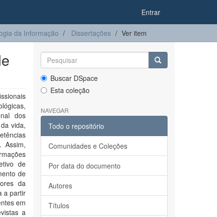
Entrar
gia da Informação
Dissertações
Ver item
de
Buscar DSpace
Esta coleção
sionais
lógicas,
NAVEGAR
onal dos
da vida,
Todo o repositório
etências
. Assim,
Comunidades e Coleções
ormações
etivo de
Por data do documento
mento de
sores da
Autores
 a partir
centes em
Títulos
vistas a