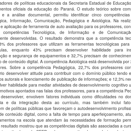
adores de políticas educacionais da Secretaria Estadual de Educaçã
entos oficiais da educação do Paraná. O estudo teórico sobre com
 e a análise documental, permitiu identificar cinco competências d
gica, Informação, Comunicação, Pedagógica e Axiológica. Na reali
 e aplicação de ferramenta de auto avaliação para os professores, co
 competências Tecnológica, de Informação e de Comunicaçã
mente desenvolvidas. O resultado demonstra que a competência tec
8% dos professores que utilizam as ferramentas tecnológicas para 
las, enquanto 43% precisam desenvolver habilidade para ins
ção e segurança de equipamentos e 32,7% precisam de conhecimen
o de conteúdo digital. A competência Axiológica está desenvolvida po
ores. Sobre a competência Pedagógica, 22,7% dos professores co
io desenvolver atitude para contribuir com o domínio público tendo 
tos autorais e licenciamento de publicação de informações; e 12,3% n
ver habilidade para mediar atividades de desenvolvimento cognitivo u
 motivos apontados nas falas dos professores, para a competência Pe
 desenvolver, envolvem fatores individuais como dificuldades no do
gia e da integração desta ao currículo, mas também inclui fat
 de políticas públicas que favoreçam o autodesenvolvimento profissi
de conteúdo digital, como a falta de tempo para aperfeiçoamento, at
amentos na escola que atendam às necessidades de formação per
 resultado mostrou que as competências digitais são associadas a cu