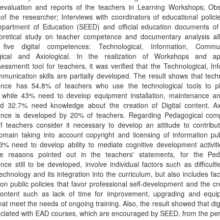
f-evaluation and reports of the teachers in Learning Workshops; Obs
of the researcher; Interviews with coordinators of educational polici
epartment of Education (SEED) and official education documents of
oretical study on teacher competence and documentary analysis al
y five digital competences: Technological, Information, Commun
ical and Axiological. In the realization of Workshops and app
sessmentt tool for teachers, it was verified that the Technological, In
unication skills are partially developed. The result shows that tech
nce has 54.8% of teachers who use the technological tools to pl
, while 43% need to develop equipment installation, maintenance an
and 32.7% need knowledge about the creation of Digital content. Axi
nce is developed by 20% of teachers. Regarding Pedagogical com
 teachers consider it necessary to develop an attitude to contribut
omain taking into account copyright and licensing of information pub
% need to develop ability to mediate cognitive development activiti
e reasons pointed out in the teachers' statements, for the Ped
ce still to be developed, involve individual factors such as difficulti
 technology and its integration into the curriculum, but also includes fac
n public policies that favor professional self-development and the cr
 content such as lack of time for improvement, upgrading and equi
hat meet the needs of ongoing training. Also, the result showed that digit
ciated with EAD courses, which are encouraged by SEED, from the per