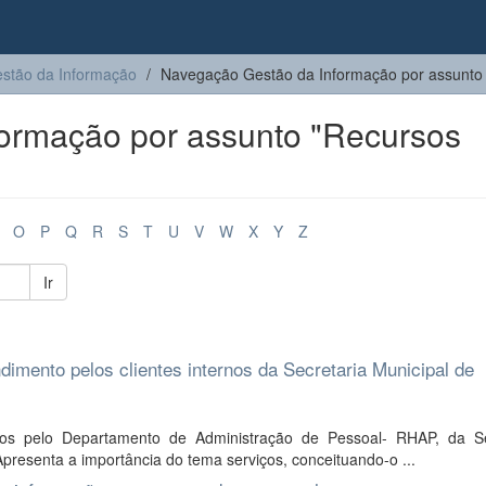
stão da Informação
Navegação Gestão da Informação por assunto
ormação por assunto "Recursos
O
P
Q
R
S
T
U
V
W
X
Y
Z
Ir
dimento pelos clientes internos da Secretaria Municipal de
dos pelo Departamento de Administração de Pessoal- RHAP, da Se
resenta a importância do tema serviços, conceituando-o ...