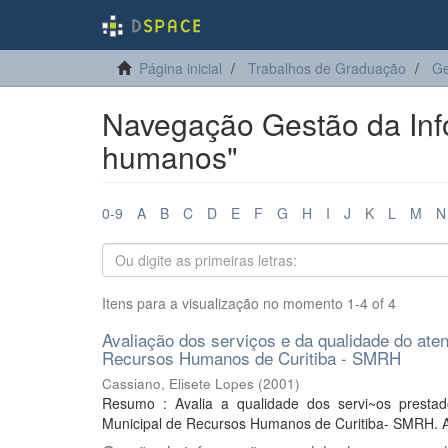
Página inicial
Trabalhos de Graduação
Ge
Navegação Gestão da Inf
humanos"
0-9
A
B
C
D
E
F
G
H
I
J
K
L
M
N
Itens para a visualização no momento 1-4 of 4
Avaliação dos serviços e da qualidade do aten
Recursos Humanos de Curitiba - SMRH
Cassiano, Elisete Lopes
(
2001
)
Resumo : Avalia a qualidade dos servi~os presta
Municipal de Recursos Humanos de Curitiba- SMRH. Ap