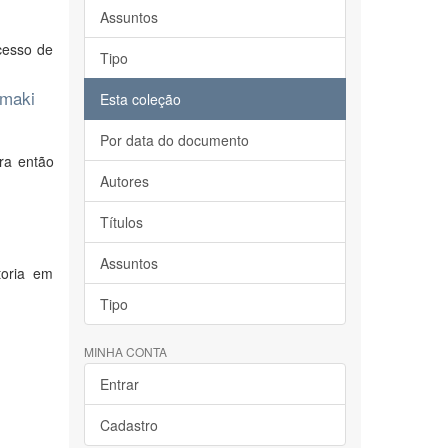
Assuntos
cesso de
Tipo
amaki
Esta coleção
Por data do documento
ra então
Autores
Títulos
Assuntos
toria em
Tipo
MINHA CONTA
Entrar
Cadastro