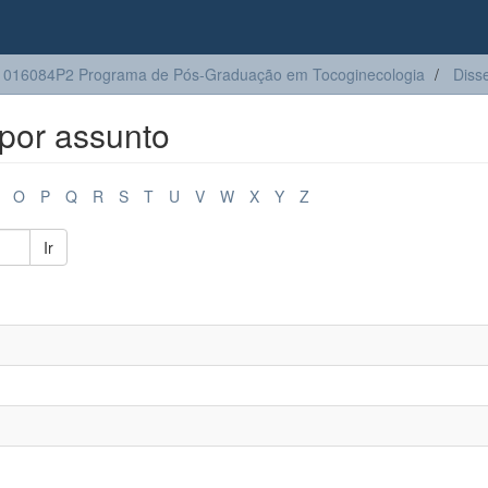
016084P2 Programa de Pós-Graduação em Tocoginecologia
Diss
por assunto
O
P
Q
R
S
T
U
V
W
X
Y
Z
Ir