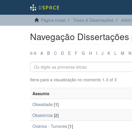
Página inicial
Teses & Dissertações
40001
Navegação Dissertações 
0-9
A
B
C
D
E
F
G
H
I
J
K
L
M
N
Itens para a visualização no momento 1-3 of 3
Assunto
Obesidade
[1]
Obstetrícia
[2]
Ovários - Tumores
[1]