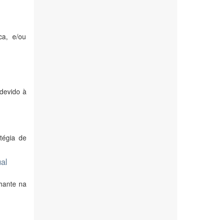
ca, e/ou
devido à
tégia de
al
hante na