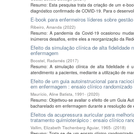
Resumo: Esta pesquisa trata da criação de um e-book
diagnóstico confirmado de COVID-19. Para o desenvolvi
E-book para enfermeiros líderes sobre gestão
Ribeiro, Amanda
(
2022
)
Resumo: A pandemia da Covid-19 ocasionou mudan
inúmeros desafios, entre eles a reorganização da Red
Efeito da simulação clínica de alta fidelidad
enfermagem
Boostel, Radamés
(
2017
)
Resumo: A simulação clínica de alta fidelidade é 
atendimento a pacientes, mediante a utilização de mane
Efeito de um guia autoinstrucional para racioc
em enfermagem : ensaio clínico randomizado
Maurício, Aline Batista, 1991-
(
2020
)
Resumo: Objetivou-se avaliar o efeito de um Guia Auto
bacharelado em enfermagem durante a resolução de est
Efeitos da acupressura auricular para melho
tratamento quimioterápico : ensaio clínico ra
Vallim, Elizabeth Tischenberg Aguiar, 1965-
(
2018
)
Resumo: Trata-se de um ensaio clínico randomizado c