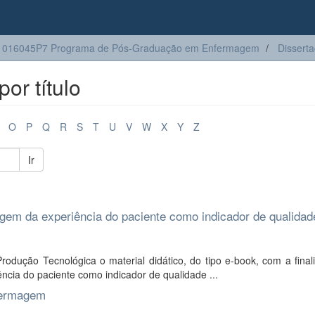
1016045P7 Programa de Pós-Graduação em Enfermagem
Dissert
or título
O
P
Q
R
S
T
U
V
W
X
Y
Z
Ir
gem da experiência do paciente como indicador de qualidad
odução Tecnológica o material didático, do tipo e-book, com a final
ência do paciente como indicador de qualidade ...
nfermagem