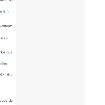
de em
solamento
 e na
lios que
ática
to físico
idade da