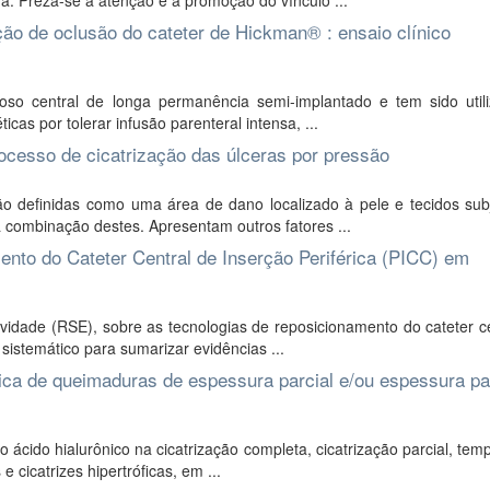
da. Preza-se a atenção e a promoção do vínculo ...
ção de oclusão do cateter de Hickman® : ensaio clínico
o central de longa permanência semi-implantado e tem sido util
cas por tolerar infusão parenteral intensa, ...
processo de cicatrização das úlceras por pressão
o definidas como uma área de dano localizado à pele e tecidos sub
 combinação destes. Apresentam outros fatores ...
ento do Cateter Central de Inserção Periférica (PICC) em
vidade (RSE), sobre as tecnologias de reposicionamento do cateter c
istemático para sumarizar evidências ...
ópica de queimaduras de espessura parcial e/ou espessura pa
o ácido hialurônico na cicatrização completa, cicatrização parcial, te
 cicatrizes hipertróficas, em ...