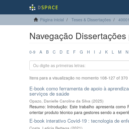
Página inicial
Teses & Dissertações
4000
Navegação Dissertações p
0-9
A
B
C
D
E
F
G
H
I
J
K
L
M
N
Itens para a visualização no momento 108-127 of 370
E-book como ferramenta de apoio à aprendiza
serviços de saúde
Opazo, Danielle Caroline da Silva
(
2025
)
Resumo: Introdução: Este trabalho apresenta como Pr
orientar produto técnico para gestores sendo a experi
E-book interativo Covid-19 : tecnologia de e
Costa, Leticia Bettega
(
2021
)