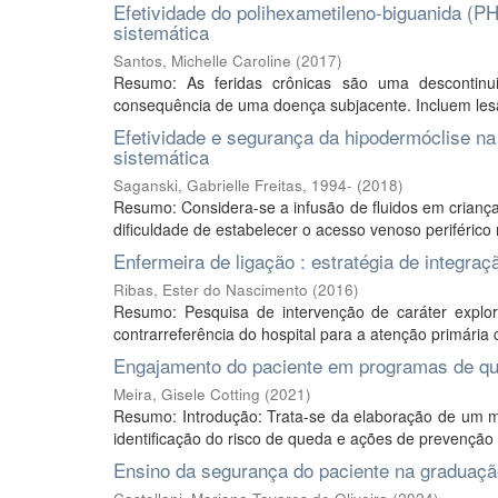
Efetividade do polihexametileno-biguanida (PH
sistemática
Santos, Michelle Caroline
(
2017
)
Resumo: As feridas crônicas são uma descontinuid
consequência de uma doença subjacente. Incluem lesão 
Efetividade e segurança da hipodermóclise na 
sistemática
Saganski, Gabrielle Freitas, 1994-
(
2018
)
Resumo: Considera-se a infusão de fluidos em crianç
dificuldade de estabelecer o acesso venoso periférico n
Enfermeira de ligação : estratégia de integraç
Ribas, Ester do Nascimento
(
2016
)
Resumo: Pesquisa de intervenção de caráter explora
contrarreferência do hospital para a atenção primária c
Engajamento do paciente em programas de que
Meira, Gisele Cotting
(
2021
)
Resumo: Introdução: Trata-se da elaboração de um 
identificação do risco de queda e ações de prevenção 
Ensino da segurança do paciente na gradua