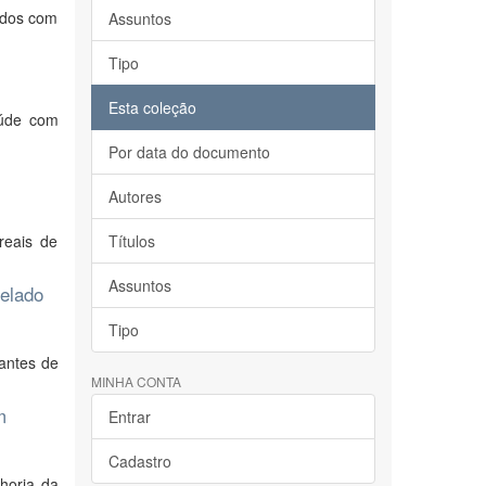
ados com
Assuntos
Tipo
Esta coleção
aúde com
Por data do documento
Autores
reais de
Títulos
Assuntos
relado
Tipo
dantes de
MINHA CONTA
m
Entrar
Cadastro
horia da