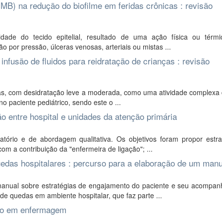
MB) na redução do biofilme em feridas crônicas : revisão
ade do tecido epitelial, resultado de uma ação física ou térmi
por pressão, úlceras venosas, arteriais ou mistas ...
infusão de fluidos para reidratação de crianças : revisão
as, com desidratação leve a moderada, como uma atividade complexa 
o paciente pediátrico, sendo este o ...
ão entre hospital e unidades da atenção primária
tório e de abordagem qualitativa. Os objetivos foram propor estra
om a contribuição da "enfermeira de ligação"; ...
das hospitalares : percurso para a elaboração de um manu
manual sobre estratégias de engajamento do paciente e seu acompan
de quedas em ambiente hospitalar, que faz parte ...
ção em enfermagem