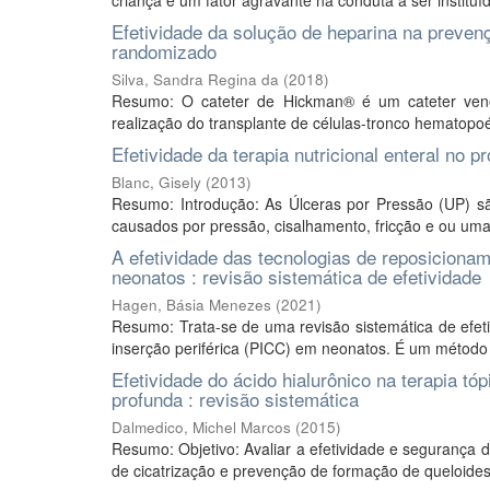
criança é um fator agravante na conduta a ser instituí
Efetividade da solução de heparina na preven
randomizado
Silva, Sandra Regina da
(
2018
)
Resumo: O cateter de Hickman® é um cateter venos
realização do transplante de células-tronco hematopoéti
Efetividade da terapia nutricional enteral no 
Blanc, Gisely
(
2013
)
Resumo: Introdução: As Úlceras por Pressão (UP) sã
causados por pressão, cisalhamento, fricção e ou uma
A efetividade das tecnologias de reposicionam
neonatos : revisão sistemática de efetividade
Hagen, Básia Menezes
(
2021
)
Resumo: Trata-se de uma revisão sistemática de efeti
inserção periférica (PICC) em neonatos. É um método s
Efetividade do ácido hialurônico na terapia t
profunda : revisão sistemática
Dalmedico, Michel Marcos
(
2015
)
Resumo: Objetivo: Avaliar a efetividade e segurança d
de cicatrização e prevenção de formação de queloides e