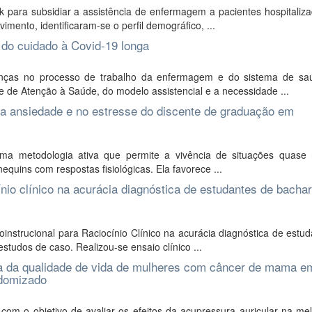
 para subsidiar a assistência de enfermagem a pacientes hospitaliz
mento, identificaram-se o perfil demográfico, ...
 do cuidado à Covid-19 longa
ças no processo de trabalho da enfermagem e do sistema de s
e de Atenção à Saúde, do modelo assistencial e a necessidade ...
e na ansiedade e no estresse do discente de graduação em
uma metodologia ativa que permite a vivência de situações quase 
quins com respostas fisiológicas. Ela favorece ...
ínio clínico na acurácia diagnóstica de estudantes de bacha
instrucional para Raciocínio Clínico na acurácia diagnóstica de estu
udos de caso. Realizou-se ensaio clínico ...
ria da qualidade de vida de mulheres com câncer de mama e
ndomizado
om o objetivo de avaliar os efeitos da acupressura auricular na mel