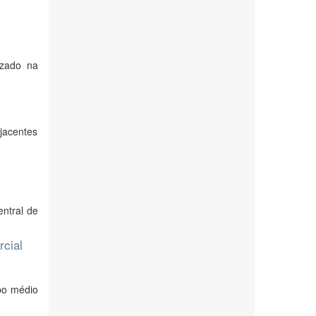
izado na
jacentes
entral de
rcial
mpo médio