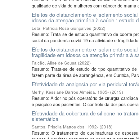
qualidade de vida de mulheres com câncer de mama em
Efeitos do distanciamento e isolamento social
idosos da atenção primária à saúde : estudo d
Leta, Patrícia Rosa Gonçalves
(
2022
)
Resumo: Trata-se de estudo quantitativo de coorte pro
social da pandemia covid-19 na atividade e fragilidade
Efeitos do distanciamento e isolamento socia
fragilidade em idosos da atenção primária à s
Falcão, Aline de Sousa
(
2022
)
Resumo: Trata-se de estudo do tipo quantitativo de
fazem parte da área de abrangência, em Curitiba, Paran
Efetividade da analgesia por via peridural torá
Merhy, Kessiane Barros Almeida, 1985-
(
2019
)
Resumo: A dor no pós-operatório de cirurgia cardíaca 
e psíquico aos pacientes. O controle da dor pós-operató
Efetividade da cobertura de silicone no trata
sistemática
Santos, Priscila Mattos dos, 1992-
(
2018
)
Resumo: O tratamento de queimaduras de espessura 