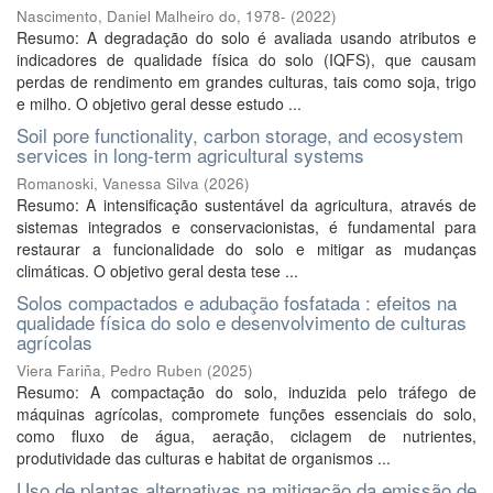
Nascimento, Daniel Malheiro do, 1978-
(
2022
)
Resumo: A degradação do solo é avaliada usando atributos e
indicadores de qualidade física do solo (IQFS), que causam
perdas de rendimento em grandes culturas, tais como soja, trigo
e milho. O objetivo geral desse estudo ...
Soil pore functionality, carbon storage, and ecosystem
services in long-term agricultural systems
Romanoski, Vanessa Silva
(
2026
)
Resumo: A intensificação sustentável da agricultura, através de
sistemas integrados e conservacionistas, é fundamental para
restaurar a funcionalidade do solo e mitigar as mudanças
climáticas. O objetivo geral desta tese ...
Solos compactados e adubação fosfatada : efeitos na
qualidade física do solo e desenvolvimento de culturas
agrícolas
Viera Fariña, Pedro Ruben
(
2025
)
Resumo: A compactação do solo, induzida pelo tráfego de
máquinas agrícolas, compromete funções essenciais do solo,
como fluxo de água, aeração, ciclagem de nutrientes,
produtividade das culturas e habitat de organismos ...
Uso de plantas alternativas na mitigação da emissão de