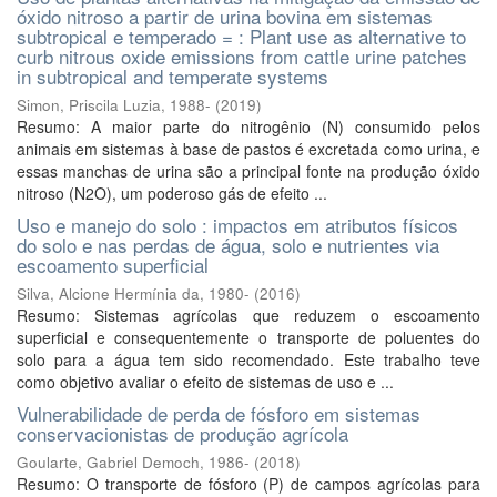
óxido nitroso a partir de urina bovina em sistemas
subtropical e temperado = : Plant use as alternative to
curb nitrous oxide emissions from cattle urine patches
in subtropical and temperate systems
Simon, Priscila Luzia, 1988-
(
2019
)
Resumo: A maior parte do nitrogênio (N) consumido pelos
animais em sistemas à base de pastos é excretada como urina, e
essas manchas de urina são a principal fonte na produção óxido
nitroso (N2O), um poderoso gás de efeito ...
Uso e manejo do solo : impactos em atributos físicos
do solo e nas perdas de água, solo e nutrientes via
escoamento superficial
Silva, Alcione Hermínia da, 1980-
(
2016
)
Resumo: Sistemas agrícolas que reduzem o escoamento
superficial e consequentemente o transporte de poluentes do
solo para a água tem sido recomendado. Este trabalho teve
como objetivo avaliar o efeito de sistemas de uso e ...
Vulnerabilidade de perda de fósforo em sistemas
conservacionistas de produção agrícola
Goularte, Gabriel Democh, 1986-
(
2018
)
Resumo: O transporte de fósforo (P) de campos agrícolas para