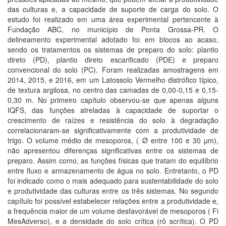
das culturas e, a capacidade de suporte de carga do solo. O
estudo foi realizado em uma área experimental pertencente à
Fundação ABC, no município de Ponta Grossa-PR. O
delineamento experimental adotado foi em blocos ao acaso,
sendo os tratamentos os sistemas de preparo do solo: plantio
direto (PD), plantio direto escarificado (PDE) e preparo
convencional do solo (PC). Foram realizadas amostragens em
2014, 2015, e 2016, em um Latossolo Vermelho distrófico típico,
de textura argilosa, no centro das camadas de 0,00-0,15 e 0,15-
0,30 m. No primeiro capítulo observou-se que apenas alguns
IQFS, das funções atreladas à capacidade de suportar o
crescimento de raízes e resistência do solo à degradação
correlacionaram-se significativamente com a produtividade de
trigo. O volume médio de mesoporos, ( Ø entre 100 e 30 µm),
não apresentou diferenças significativas entre os sistemas de
preparo. Assim como, as funções físicas que tratam do equilíbrio
entre fluxo e armazenamento de água no solo. Entretanto, o PD
foi indicado como o mais adequado para sustentabilidade do solo
e produtividade das culturas entre os três sistemas. No segundo
capítulo foi possível estabelecer relações entre a produtividade e,
a frequência maior de um volume desfavorável de mesoporos ( Fi
MesAdverso), e a densidade do solo crítica (rô scrítica). O PD