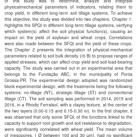
of this study was to determine, analyze and integrate
physicalmechanical parameters of indicators, relating them to
crop yield, in different long-term soil tillage systems. To achieve
this objective, the study was divided into two chapters. Chapter 1:
highlights the SPQI in different long-term tillage systems, verifying
which system(s) affect the soil physical function(s), causing an
impact on the yield of soybean and wheat crops. Correlations
were also made between the SFQI and the yield of these crops.
The Chapter 2 presents the integration of physical-mechanical
parameters related to soil bulk density (rô B) to propose ranges of
applied stresses, which can affect crop yield and soil load-bearing
capacity. The study was carried out in an experimental area that
belongs to the Fundação ABC, in the municipality of Ponta
Grossa-PR. The experimental design adopted was randomized
block experimental design, with the treatments being the following
systems: no-tillage (NT), strategic tillage (ST) and conventional
tillage (CT). The soil sampling was performed in 2014, 2015 and
2016, in a Rhodic Ferralsol, with a clayey texture, at the center of
the two layers (0.00-0.15 and 0.15-0.30 m). In the first chapter, it
was observed that only some SFQI, of the functions linked to the
capacity to support root growth and soil resistance to degradation,
were significantly correlated with wheat yield. The mean volume
of mesopores, ( Ø between 100 and 30 µm), had no significant