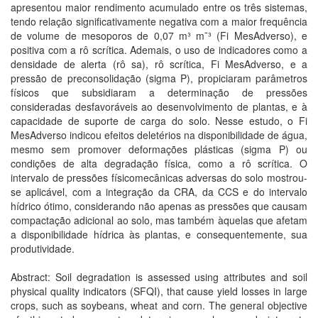
apresentou maior rendimento acumulado entre os três sistemas,
tendo relação significativamente negativa com a maior frequência
de volume de mesoporos de 0,07 m³ m¯³ (Fi MesAdverso), e
positiva com a rô scrítica. Ademais, o uso de indicadores como a
densidade de alerta (rô sa), rô scrítica, Fi MesAdverso, e a
pressão de preconsolidação (sigma P), propiciaram parâmetros
físicos que subsidiaram a determinação de pressões
consideradas desfavoráveis ao desenvolvimento de plantas, e à
capacidade de suporte de carga do solo. Nesse estudo, o Fi
MesAdverso indicou efeitos deletérios na disponibilidade de água,
mesmo sem promover deformações plásticas (sigma P) ou
condições de alta degradação física, como a rô scrítica. O
intervalo de pressões físicomecânicas adversas do solo mostrou-
se aplicável, com a integração da CRA, da CCS e do intervalo
hídrico ótimo, considerando não apenas as pressões que causam
compactação adicional ao solo, mas também àquelas que afetam
a disponibilidade hídrica às plantas, e consequentemente, sua
produtividade.
Abstract: Soil degradation is assessed using attributes and soil
physical quality indicators (SFQI), that cause yield losses in large
crops, such as soybeans, wheat and corn. The general objective