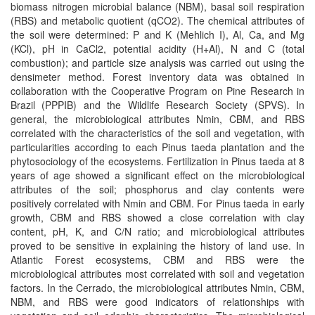
biomass nitrogen microbial balance (NBM), basal soil respiration
(RBS) and metabolic quotient (qCO2). The chemical attributes of
the soil were determined: P and K (Mehlich I), Al, Ca, and Mg
(KCl), pH in CaCl2, potential acidity (H+Al), N and C (total
combustion); and particle size analysis was carried out using the
densimeter method. Forest inventory data was obtained in
collaboration with the Cooperative Program on Pine Research in
Brazil (PPPIB) and the Wildlife Research Society (SPVS). In
general, the microbiological attributes Nmin, CBM, and RBS
correlated with the characteristics of the soil and vegetation, with
particularities according to each Pinus taeda plantation and the
phytosociology of the ecosystems. Fertilization in Pinus taeda at 8
years of age showed a significant effect on the microbiological
attributes of the soil; phosphorus and clay contents were
positively correlated with Nmin and CBM. For Pinus taeda in early
growth, CBM and RBS showed a close correlation with clay
content, pH, K, and C/N ratio; and microbiological attributes
proved to be sensitive in explaining the history of land use. In
Atlantic Forest ecosystems, CBM and RBS were the
microbiological attributes most correlated with soil and vegetation
factors. In the Cerrado, the microbiological attributes Nmin, CBM,
NBM, and RBS were good indicators of relationships with