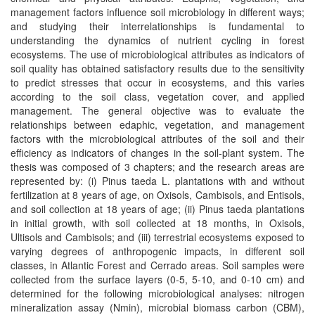
management factors influence soil microbiology in different ways;
and studying their interrelationships is fundamental to
understanding the dynamics of nutrient cycling in forest
ecosystems. The use of microbiological attributes as indicators of
soil quality has obtained satisfactory results due to the sensitivity
to predict stresses that occur in ecosystems, and this varies
according to the soil class, vegetation cover, and applied
management. The general objective was to evaluate the
relationships between edaphic, vegetation, and management
factors with the microbiological attributes of the soil and their
efficiency as indicators of changes in the soil-plant system. The
thesis was composed of 3 chapters; and the research areas are
represented by: (i) Pinus taeda L. plantations with and without
fertilization at 8 years of age, on Oxisols, Cambisols, and Entisols,
and soil collection at 18 years of age; (ii) Pinus taeda plantations
in initial growth, with soil collected at 18 months, in Oxisols,
Ultisols and Cambisols; and (iii) terrestrial ecosystems exposed to
varying degrees of anthropogenic impacts, in different soil
classes, in Atlantic Forest and Cerrado areas. Soil samples were
collected from the surface layers (0-5, 5-10, and 0-10 cm) and
determined for the following microbiological analyses: nitrogen
mineralization assay (Nmin), microbial biomass carbon (CBM),