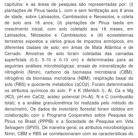
capítulos; e as áreas de pesquisa são representadas por: (i)
plantações de Pinus taeda L. com e sem fertilização aos 8 anos
de idade, sobre Latossolos, Cambissolos e Neossolos, e coleta
de solo aos 18 anos; (ii) plantações de Pinus taeda em
crescimento inicial, com solo coletado aos 18 meses, em
Latossolos, Nitossolos e Cambissolos; e (iii) ecossistemas
terrestres expostos a vários graus de impactos antrópicos, em
diferentes classes de solo, em áreas de Mata Atlântica e de
Cerrado. Amostras de solo foram coletadas das camadas
superficiais (0-5, 5-10 e 0-10 cm) e determinadas para as
seguintes análises microbiológicas: ensaio de mineralização de
nitrogênio (Nmin), carbono da biomassa microbiana (CBM),
nitrogênio da biomassa microbiana (NBM), respiração basal do
solo (RBS) e quociente metabólico (qCO2). Foram determinados
os atributos químicos do solo: P e K (Mehlich I), Al, Ca e Mg
(KCl), pH em CaCl2, acidez potencial (H+Al), N e C (combustão
total); e a análise granulométrica foi realizada pelo método do
densímetro. Os dados de inventário florestal foram obtidos em
colaboração com o Programa Cooperativo sobre Pesquisa do
Pinus no Brasil (PPPIB) e a Sociedade de Pesquisa em Vida
Selvagem (SPVS). De maneira geral, os atributos microbiológicos
Nmin, CBM e RBS se correlacionaram com as características do