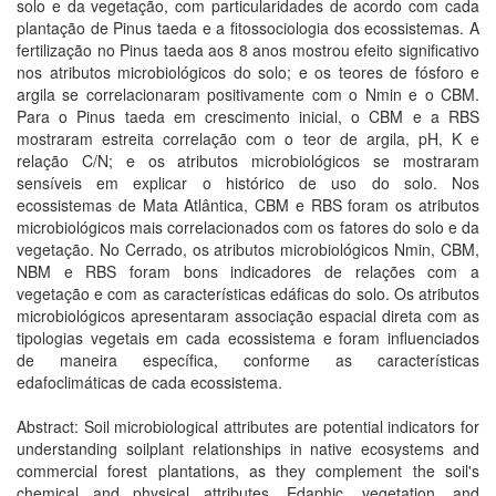
solo e da vegetação, com particularidades de acordo com cada
plantação de Pinus taeda e a fitossociologia dos ecossistemas. A
fertilização no Pinus taeda aos 8 anos mostrou efeito significativo
nos atributos microbiológicos do solo; e os teores de fósforo e
argila se correlacionaram positivamente com o Nmin e o CBM.
Para o Pinus taeda em crescimento inicial, o CBM e a RBS
mostraram estreita correlação com o teor de argila, pH, K e
relação C/N; e os atributos microbiológicos se mostraram
sensíveis em explicar o histórico de uso do solo. Nos
ecossistemas de Mata Atlântica, CBM e RBS foram os atributos
microbiológicos mais correlacionados com os fatores do solo e da
vegetação. No Cerrado, os atributos microbiológicos Nmin, CBM,
NBM e RBS foram bons indicadores de relações com a
vegetação e com as características edáficas do solo. Os atributos
microbiológicos apresentaram associação espacial direta com as
tipologias vegetais em cada ecossistema e foram influenciados
de maneira específica, conforme as características
edafoclimáticas de cada ecossistema.
Abstract: Soil microbiological attributes are potential indicators for
understanding soilplant relationships in native ecosystems and
commercial forest plantations, as they complement the soil's
chemical and physical attributes. Edaphic, vegetation, and