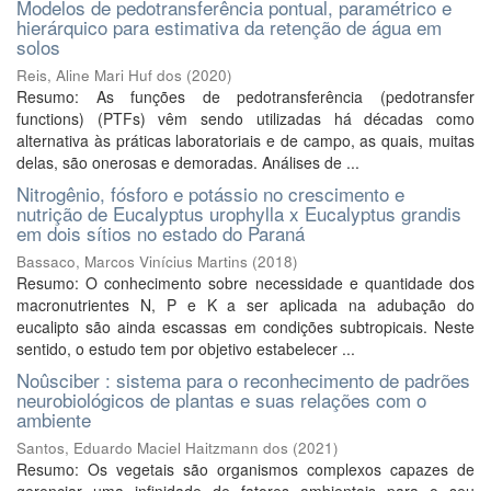
Modelos de pedotransferência pontual, paramétrico e
hierárquico para estimativa da retenção de água em
solos
Reis, Aline Mari Huf dos
(
2020
)
Resumo: As funções de pedotransferência (pedotransfer
functions) (PTFs) vêm sendo utilizadas há décadas como
alternativa às práticas laboratoriais e de campo, as quais, muitas
delas, são onerosas e demoradas. Análises de ...
Nitrogênio, fósforo e potássio no crescimento e
nutrição de Eucalyptus urophylla x Eucalyptus grandis
em dois sítios no estado do Paraná
Bassaco, Marcos Vinícius Martins
(
2018
)
Resumo: O conhecimento sobre necessidade e quantidade dos
macronutrientes N, P e K a ser aplicada na adubação do
eucalipto são ainda escassas em condições subtropicais. Neste
sentido, o estudo tem por objetivo estabelecer ...
Noûsciber : sistema para o reconhecimento de padrões
neurobiológicos de plantas e suas relações com o
ambiente
Santos, Eduardo Maciel Haitzmann dos
(
2021
)
Resumo: Os vegetais são organismos complexos capazes de