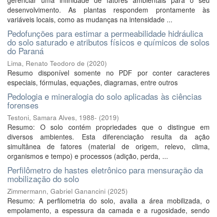
gerenciar uma infinidade de fatores ambientais para o seu
desenvolvimento. As plantas respondem prontamente às
variáveis locais, como as mudanças na intensidade ...
Pedofunções para estimar a permeabilidade hidráulica
do solo saturado e atributos físicos e químicos de solos
do Paraná
Lima, Renato Teodoro de
(
2020
)
Resumo disponível somente no PDF por conter caracteres
especiais, fórmulas, equações, diagramas, entre outros
Pedologia e mineralogia do solo aplicadas às ciências
forenses
Testoni, Samara Alves, 1988-
(
2019
)
Resumo: O solo contém propriedades que o distingue em
diversos ambientes. Esta diferenciação resulta da ação
simultânea de fatores (material de origem, relevo, clima,
organismos e tempo) e processos (adição, perda, ...
Perfilômetro de hastes eletrônico para mensuração da
mobilização do solo
Zimmermann, Gabriel Ganancini
(
2025
)
Resumo: A perfilometria do solo, avalia a área mobilizada, o
empolamento, a espessura da camada e a rugosidade, sendo