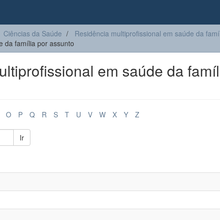
Ciências da Saúde
Residência multiprofissional em saúde da famí
 da família por assunto
tiprofissional em saúde da famíl
O
P
Q
R
S
T
U
V
W
X
Y
Z
Ir