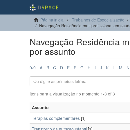
Página inicial
Trabalhos de Especialização
Navegação Residência multiprofissional em saúde
Navegação Residência mul
por assunto
0-9
A
B
C
D
E
F
G
H
I
J
K
L
M
N
Itens para a visualização no momento 1-3 of 3
Assunto
Terapias complementares
[1]
Transtorno da nutrição infantil
[1]