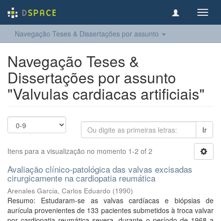
Toggl
navig
Navegação Teses & Dissertações por assunto
Navegação Teses &
Dissertações por assunto
"Valvulas cardiacas artificiais"
Ir
Itens para a visualização no momento 1-2 of 2
Avaliação clínico-patológica das valvas excisadas
cirurgicamente na cardiopatia reumática
Arenales Garcia, Carlos Eduardo
(
1990
)
Resumo: Estudaram-se as valvas cardíacas e biópsias de
aurícula provenientes de 133 pacientes submetidos à troca valvar
por cardiopatia reumática severa, durante o período de 1968 a