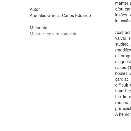
manter a
e/ou car
Autor
lesões 
Arenales Garcia, Carlos Eduardo
infecção
Metadata
Abstract
Mostrar registro completo
valvar 
studied
(modifie
of prog
diagnos
cases (1
bodies 
cardiac 
difficul
than the
the impo
rheumati
pre-exis
A hemoly