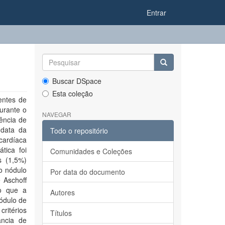
Entrar
Buscar DSpace
Esta coleção
entes de
urante o
NAVEGAR
ência de
 data da
Todo o repositório
cardíaca
tica foi
Comunidades e Coleções
s (1,5%)
o nódulo
Por data do documento
 Aschoff
do que a
Autores
nódulo de
ritérios
Títulos
ância de