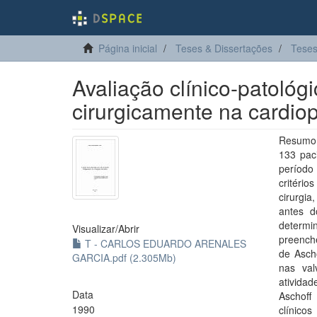
Página inicial
Teses & Dissertações
Teses
Avaliação clínico-patológ
cirurgicamente na cardiop
Resumo:
133 paci
período
critéri
cirurgi
antes d
determi
Visualizar/
Abrir
preench
T - CARLOS EDUARDO ARENALES
de Asch
GARCIA.pdf (2.305Mb)
nas val
atividad
Data
Aschoff
1990
clínico