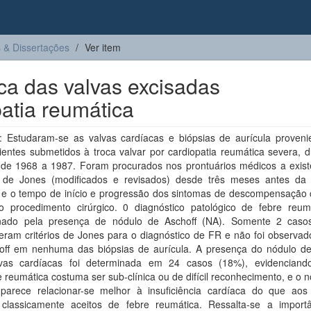
 & Dissertações
Ver item
ica das valvas excisadas
atia reumática
 Estudaram-se as valvas cardíacas e biópsias de aurícula proveni
entes submetidos à troca valvar por cardiopatia reumática severa, d
 de 1968 a 1987. Foram procurados nos prontuários médicos a exist
os de Jones (modificados e revisados) desde três meses antes da
a, e o tempo de início e progressão dos sintomas de descompensação 
o procedimento cirúrgico. 0 diagnóstico patológico de febre reumá
nado pela presença de nódulo de Aschoff (NA). Somente 2 caso
eram critérios de Jones para o diagnóstico de FR e não foi observad
off em nenhuma das biópsias de aurícula. A presença do nódulo de
vas cardíacas foi determinada em 24 casos (18%), evidencian
e reumática costuma ser sub-clínica ou de difícil reconhecimento, e o 
 parece relacionar-se melhor à insuficiência cardíaca do que aos c
s classicamente aceitos de febre reumática. Ressalta-se a import