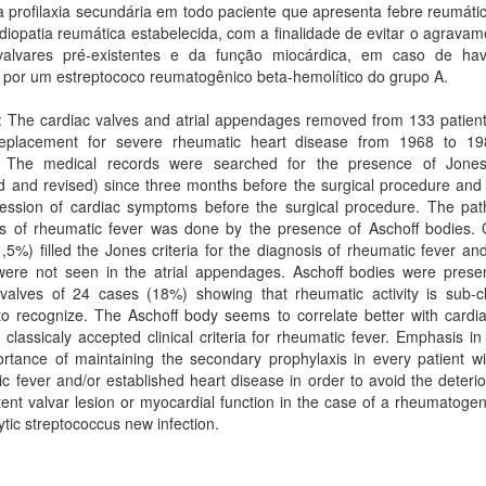
 profilaxia secundária em todo paciente que apresenta febre reumáti
diopatia reumática estabelecida, com a finalidade de evitar o agrava
valvares pré-existentes e da função miocárdica, em caso de ha
 por um estreptococo reumatogênico beta-hemolítico do grupo A.
: The cardiac valves and atrial appendages removed from 133 patient
replacement for severe rheumatic heart disease from 1968 to 1
. The medical records were searched for the presence of Jones 
d and revised) since three months before the surgical procedure and
ression of cardiac symptoms before the surgical procedure. The path
is of rheumatic fever was done by the presence of Aschoff bodies. 
,5%) filled the Jones criteria for the diagnosis of rheumatic fever an
were not seen in the atrial appendages. Aschoff bodies were presen
valves of 24 cases (18%) showing that rheumatic activity is sub-cli
t to recognize. The Aschoff body seems to correlate better with cardia
 classicaly accepted clinical criteria for rheumatic fever. Emphasis in
rtance of maintaining the secondary prophylaxis in every patient wi
c fever and/or established heart disease in order to avoid the deterio
tent valvar lesion or myocardial function in the case of a rheumatoge
tic streptococcus new infection.