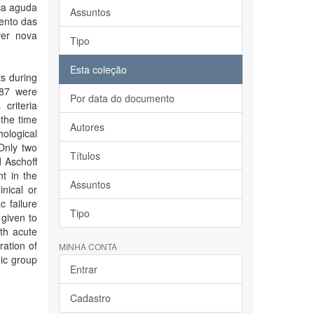
ca aguda
Assuntos
mento das
ver nova
Tipo
Esta coleção
s during
987 were
Por data do documento
criteria
 the time
Autores
ological
Only two
Títulos
d Aschoff
t in the
Assuntos
nical or
c failure
Tipo
 given to
th acute
ration of
MINHA CONTA
nic group
Entrar
Cadastro