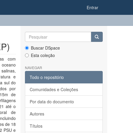
Entrar
EP)
Buscar DSpace
Esta coleção
cas com
 e oceano
NAVEGAR
salinas,
ratura e
Todo o repositório
a sul do
idos por
Comunidades e Coleções
a 15m de
filagens
Por data do documento
21 até o
oral de
Autores
ncluindo
es de 18
Títulos
 2 PSU e