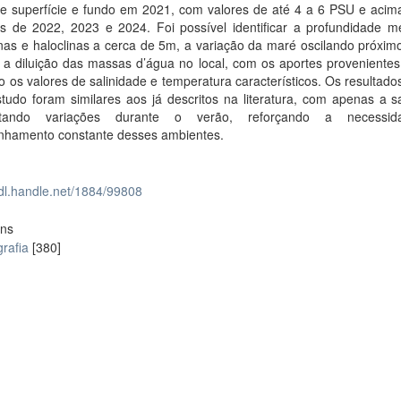
re superfície e fundo em 2021, com valores de até 4 a 6 PSU e acim
s de 2022, 2023 e 2024. Foi possível identificar a profundidade m
nas e haloclinas a cerca de 5m, a variação da maré oscilando próxim
a diluição das massas d’água no local, com os aportes proveniente
o os valores de salinidade e temperatura característicos. Os resultado
tudo foram similares aos já descritos na literatura, com apenas a s
ntando variações durante o verão, reforçando a necessi
hamento constante desses ambientes.
hdl.handle.net/1884/99808
ons
rafia
[380]