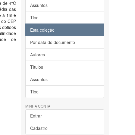
a de 4°C
Assuntos
édia das
o a 1m e
Tipo
s do CEP
s obtidos
Esta coleção
alinidade
dade de
Por data do documento
Autores
Títulos
Assuntos
Tipo
MINHA CONTA
Entrar
Cadastro