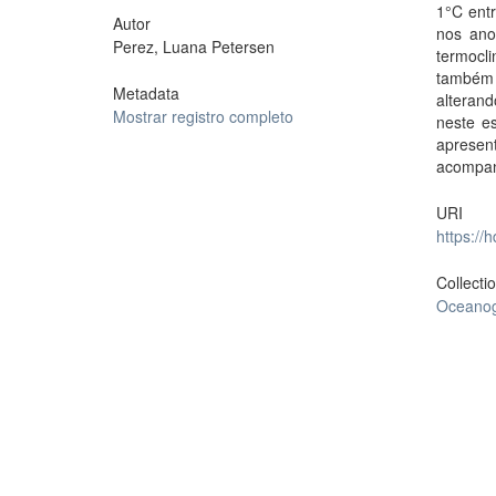
1°C ent
Autor
nos ano
Perez, Luana Petersen
termocli
também 
Metadata
alterand
Mostrar registro completo
neste es
aprese
acompan
URI
https://
Collecti
Oceanog