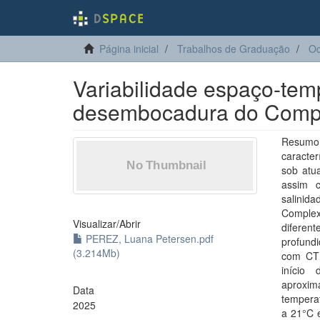
Página inicial
Trabalhos de Graduação
Oc
Variabilidade espaço-tem
desembocadura do Compl
Resumo
caracter
sob atu
assim c
salinid
Complex
Visualizar/
Abrir
diferen
PEREZ, Luana Petersen.pdf
profund
(3.214Mb)
com CTD
início
aproxim
Data
temperat
2025
a 21°C 