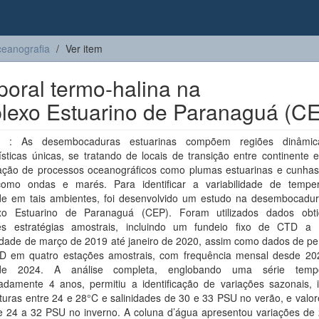
eanografia
Ver item
poral termo-halina na
exo Estuarino de Paranaguá (C
 : As desembocaduras estuarinas compõem regiões dinâmi
ísticas únicas, se tratando de locais de transição entre continente
ação de processos oceanográficos como plumas estuarinas e cunhas 
omo ondas e marés. Para identificar a variabilidade de tempe
ade em tais ambientes, foi desenvolvido um estudo na desembocadur
o Estuarino de Paranaguá (CEP). Foram utilizados dados obt
tes estratégias amostrais, incluindo um fundeio fixo de CTD 
idade de março de 2019 até janeiro de 2020, assim como dados de per
 em quatro estações amostrais, com frequência mensal desde 20
 de 2024. A análise completa, englobando uma série temp
adamente 4 anos, permitiu a identificação de variações sazonais, i
uras entre 24 e 28°C e salinidades de 30 e 33 PSU no verão, e valor
e 24 a 32 PSU no inverno. A coluna d’água apresentou variações de