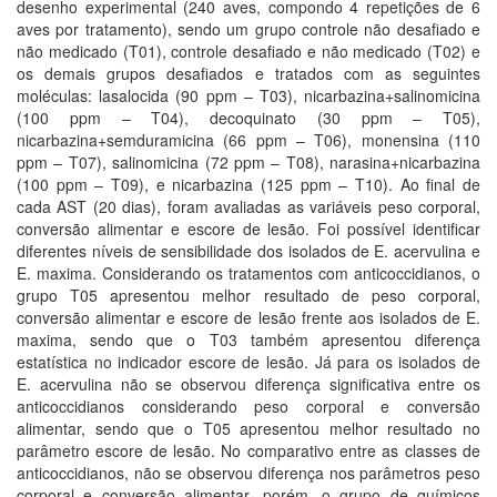
desenho experimental (240 aves, compondo 4 repetições de 6
aves por tratamento), sendo um grupo controle não desafiado e
não medicado (T01), controle desafiado e não medicado (T02) e
os demais grupos desafiados e tratados com as seguintes
moléculas: lasalocida (90 ppm – T03), nicarbazina+salinomicina
(100 ppm – T04), decoquinato (30 ppm – T05),
nicarbazina+semduramicina (66 ppm – T06), monensina (110
ppm – T07), salinomicina (72 ppm – T08), narasina+nicarbazina
(100 ppm – T09), e nicarbazina (125 ppm – T10). Ao final de
cada AST (20 dias), foram avaliadas as variáveis peso corporal,
conversão alimentar e escore de lesão. Foi possível identificar
diferentes níveis de sensibilidade dos isolados de E. acervulina e
E. maxima. Considerando os tratamentos com anticoccidianos, o
grupo T05 apresentou melhor resultado de peso corporal,
conversão alimentar e escore de lesão frente aos isolados de E.
maxima, sendo que o T03 também apresentou diferença
estatística no indicador escore de lesão. Já para os isolados de
E. acervulina não se observou diferença significativa entre os
anticoccidianos considerando peso corporal e conversão
alimentar, sendo que o T05 apresentou melhor resultado no
parâmetro escore de lesão. No comparativo entre as classes de
anticoccidianos, não se observou diferença nos parâmetros peso
corporal e conversão alimentar, porém, o grupo de químicos