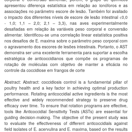
apresentou diferença estatística em relação ao ionóforos e as
associações no parâmetro escore de lesão. Também foi avaliado
o impacto dos diferentes níveis de escore de lesão intestinal <0,0
- 1,0; 1,1 – 2,0; 2,1 – 3,3), nas aves experimentalmente
desafiadas em relação às variáveis peso corporal e conversão
alimentar. Identificou-se uma correlação linear estatística positiva
nos desafios de E. maxima sobre o parâmetro peso corporal com
o agravamento dos escores de lesões intestinais. Portanto, o AST
demonstra ser uma excelente ferramenta para suportar a escolha
estratégica de anticoccidianos que compõe os programas de
rotação de moléculas com objetivo de manter a eficácia no
controle da coccidiose em frangos de corte
Abstract: Abstract: coccidiosis control is a fundamental pillar of
poultry health and a key factor in achieving optimal production
performance. Rotating anticoccidial active ingredients is the most
effective and widely recommended strategy to preserve drug
efficacy over time. To ensure that rotation programs are effective,
tools like Anticoccidial Sensitivity Tests (ASTs) are essential for
guiding decision-making. The objective of the present study was
to evaluate the effectiveness of different anticoccidials against
field isolates of E. acervulina and E. maxima, based on the results