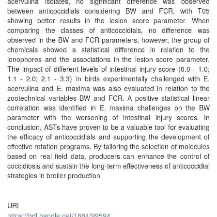
acervulina isolates, no significant difference was observed
between anticoccidials considering BW and FCR, with T05
showing better results in the lesion score parameter. When
comparing the classes of anticoccidials, no difference was
observed in the BW and FCR parameters, however, the group of
chemicals showed a statistical difference in relation to the
ionophores and the associations in the lesion score parameter.
The impact of different levels of intestinal injury score (0.0 - 1.0;
1.1 - 2.0; 2.1 - 3.3) in birds experimentally challenged with E.
acervulina and E. maxima was also evaluated in relation to the
zootechnical variables BW and FCR. A positive statistical linear
correlation was identified in E. maxima challenges on the BW
parameter with the worsening of intestinal injury scores. In
conclusion, ASTs have proven to be a valuable tool for evaluating
the efficacy of anticoccidials and supporting the development of
effective rotation programs. By tailoring the selection of molecules
based on real field data, producers can enhance the control of
coccidiosis and sustain the long-term effectiveness of anticoccidial
strategies in broiler production
URI
https://hdl.handle.net/1884/99594