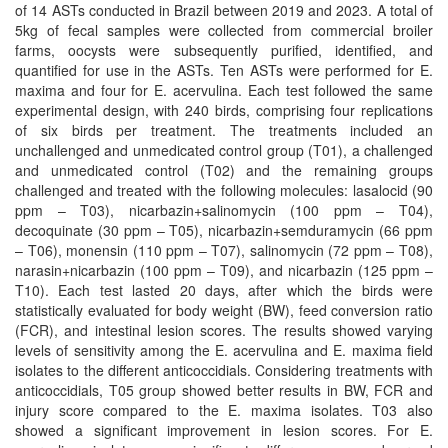
of 14 ASTs conducted in Brazil between 2019 and 2023. A total of
5kg of fecal samples were collected from commercial broiler
farms, oocysts were subsequently purified, identified, and
quantified for use in the ASTs. Ten ASTs were performed for E.
maxima and four for E. acervulina. Each test followed the same
experimental design, with 240 birds, comprising four replications
of six birds per treatment. The treatments included an
unchallenged and unmedicated control group (T01), a challenged
and unmedicated control (T02) and the remaining groups
challenged and treated with the following molecules: lasalocid (90
ppm – T03), nicarbazin+salinomycin (100 ppm – T04),
decoquinate (30 ppm – T05), nicarbazin+semduramycin (66 ppm
– T06), monensin (110 ppm – T07), salinomycin (72 ppm – T08),
narasin+nicarbazin (100 ppm – T09), and nicarbazin (125 ppm –
T10). Each test lasted 20 days, after which the birds were
statistically evaluated for body weight (BW), feed conversion ratio
(FCR), and intestinal lesion scores. The results showed varying
levels of sensitivity among the E. acervulina and E. maxima field
isolates to the different anticoccidials. Considering treatments with
anticoccidials, T05 group showed better results in BW, FCR and
injury score compared to the E. maxima isolates. T03 also
showed a significant improvement in lesion scores. For E.