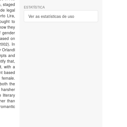
, staged
ESTATÍSTICA
ude legal
to Lira,
Ver as estatísticas de uso
ought to
 how they
of gender
 based on
2002). In
y Orlandi
erpts and
ify that,
, with a
ent based
 female.
both the
n harsher
 literary
ther than
 romantic