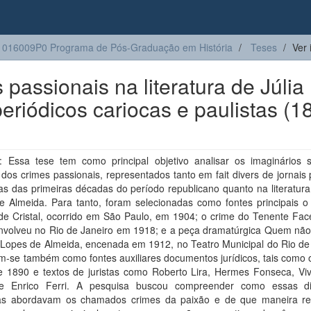
016009P0 Programa de Pós-Graduação em História
Teses
Ver 
passionais na literatura de Júlia
riódicos cariocas e paulistas (1
 Essa tese tem como principal objetivo analisar os imaginários s
 dos crimes passionais, representados tanto em fait divers de jornais 
as das primeiras décadas do período republicano quanto na literatura
e Almeida. Para tanto, foram selecionadas como fontes principais o
de Cristal, ocorrido em São Paulo, em 1904; o crime do Tenente Face
nvolveu no Rio de Janeiro em 1918; e a peça dramatúrgica Quem não
 Lopes de Almeida, encenada em 1912, no Teatro Municipal do Rio de 
am-se também como fontes auxiliares documentos jurídicos, tais como
e 1890 e textos de juristas como Roberto Lira, Hermes Fonseca, Viv
e Enrico Ferri. A pesquisa buscou compreender como essas di
vas abordavam os chamados crimes da paixão e de que maneira r