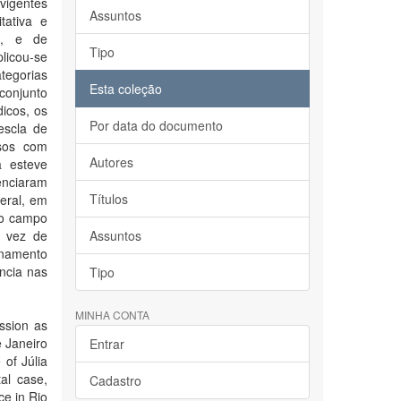
vigentes
Assuntos
tativa e
), e de
Tipo
plicou-se
tegorias
Esta coleção
conjunto
dicos, os
Por data do documento
escla de
asos com
Autores
 esteve
enciaram
Títulos
geral, em
no campo
m vez de
Assuntos
onamento
ncia nas
Tipo
MINHA CONTA
assion as
e Janeiro
Entrar
 of Júlia
al case,
Cadastro
ce in Rio