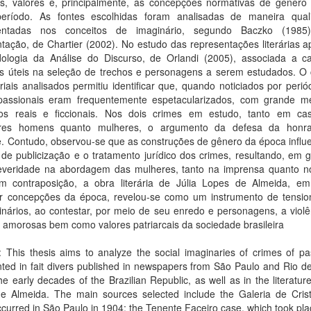
ios, valores e, principalmente, as concepções normativas de gênero 
eríodo. As fontes escolhidas foram analisadas de maneira quali
entadas nos conceitos de imaginário, segundo Baczko (1985
tação, de Chartier (2002). No estudo das representações literárias a
ologia da Análise do Discurso, de Orlandi (2005), associada a ca
cas úteis na seleção de trechos e personagens a serem estudados. O 
iais analisados permitiu identificar que, quando noticiados por perió
passionais eram frequentemente espetacularizados, com grande m
os reais e ficcionais. Nos dois crimes em estudo, tanto em c
ores homens quanto mulheres, o argumento da defesa da honra
e. Contudo, observou-se que as construções de gênero da época influ
de publicização e o tratamento jurídico dos crimes, resultando, em 
everidade na abordagem das mulheres, tanto na imprensa quanto 
Em contraposição, a obra literária de Júlia Lopes de Almeida, e
ar concepções da época, revelou-se como um instrumento de tensi
nários, ao contestar, por meio de seu enredo e personagens, a violê
 amorosas bem como valores patriarcais da sociedade brasileira
: This thesis aims to analyze the social imaginaries of crimes of p
ted in fait divers published in newspapers from São Paulo and Rio d
he early decades of the Brazilian Republic, as well as in the literature
e Almeida. The main sources selected include the Galeria de Crist
curred in São Paulo in 1904; the Tenente Faceiro case, which took pla