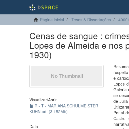
Página inicial
Teses & Dissertações
40001
Cenas de sangue : crimes 
Lopes de Almeida e nos pe
1930)
Resumo:
respeito
e carioc
Lopes d
Galeria 
se dese
Visualizar/
Abrir
de Júlia
R - T - MARIANA SCHULMEISTER
Utilizar
KUHN.pdf (3.152Mb)
Penal d
Castro 
narrati
Data