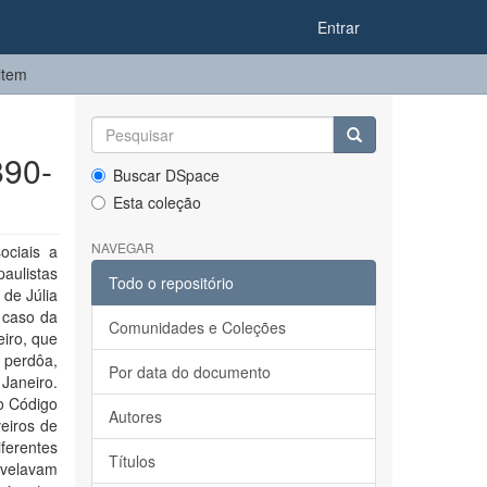
Entrar
item
890-
Buscar DSpace
Esta coleção
NAVEGAR
ociais a
paulistas
Todo o repositório
 de Júlia
 caso da
Comunidades e Coleções
iro, que
 perdôa,
Por data do documento
Janeiro.
 o Código
Autores
eiros de
ferentes
Títulos
evelavam