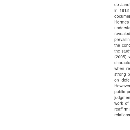
de Janei
in 1912 
documen
Hermes 
understa
revealed
prevaili
the conc
the stud
(2005) w
characte
when re
strong b
on defe
However,
public p
judgment
work of 
reaffirm
relation