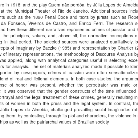
ro in 1918; and the play Quem não perdôa, by Júlia Lopes de Almeida
at the Municipal Theater of Rio de Janeiro. Additional sources incl
ts such as the 1890 Penal Code and texts by jurists such as Rober
da Fonseca, Viveiros de Castro, and Enrico Ferri. The research s
nd how these different narratives represented crimes of passion and
 the principles, values, and, above all, the normative conceptions 
ng in that period. The selected sources were analyzed qualitatively,
epts of imaginary by Baczko (1985) and representation by Chartier (
y of literary representations, the methodology of Discourse Analysis b
as applied, along with analytical categories useful in selecting exc
rs for analysis. The set of materials analyzed made it possible to ident
ported by newspapers, crimes of passion were often sensationalized
lend of real and fictional elements. In both case studies, the argum
nse of honor was present, whether the perpetrator was male or
 it was observed that the gender constructs of the time influenced 
ortrayal and the legal treatment of these crimes, generally resulting i
s of women in both the press and the legal system. In contrast, the
Júlia Lopes de Almeida, challenged prevailing social imaginaries ra
ing them, by contesting, through its plot and characters, the violence in
ships as well as the patriarchal values of Brazilian society