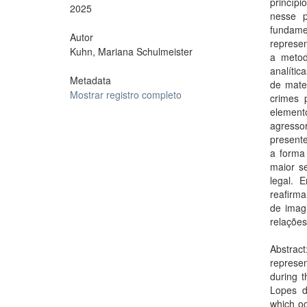
princíp
2025
nesse p
fundam
Autor
represen
Kuhn, Mariana Schulmeister
a metod
analíti
Metadata
de mater
Mostrar registro completo
crimes 
element
agress
present
a forma 
maior s
legal. 
reafirm
de imagi
relações
Abstract
represen
during t
Lopes d
which oc